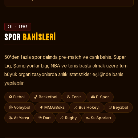
08 · SPOR
SPOR
BAHİSLERİ
50'den fazla spor dalında pre-match ve canlı bahis. Süper
Lig, Şampiyonlar Ligi, NBA ve tenis başta olmak üzere tüm
büyük organizasyonlarda anlık istatistikler eşliğinde bahis
yapılabilir.
⚽ Futbol
🏀 Basketbol
🎾 Tenis
🎮 E-Spor
🏐 Voleybol
🥊 MMA/Boks
🏒 Buz Hokeyi
⚾ Beyzbol
🏇 At Yarışı
🎯 Dart
🏉 Rugby
🏊 Su Sporları