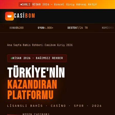
CANLI
NİSAN 2026 — Güncel Giriş Adresi Aktif
Casi
bom
👑
BONUS
%200
OYUN
4.000+
DESTEK
7/24 TR
KOMİSYON
S
›
›
Ana Sayfa
Bahis Rehberi
Casibom Giriş 2026
NISAN 2026 · BAĞIMSIZ REHBER
TÜRKİYE'NİN
KAZANDIRAN
PLATFORMU
LISANSLI BAHIS · CASINO · SPOR · 2026
NEDEN CASIBOM?