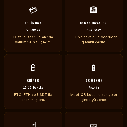
💳
🏦
E-CÜZDAN
BANKA HAVALESİ
5 Dakika
1–4 Saat
Dijital cüzdan ile anında
EFT ve havale ile doğrudan
yatırım ve hızlı çekim.
güvenli çekim.
₿
📱
KRİPTO
QR ÖDEME
10–20 Dakika
Anında
BTC, ETH ve USDT ile
Mobil QR kodu ile saniyeler
anonim işlem.
içinde yükleme.
🃏
🎫