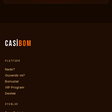
Casi
bom
PLATFORM
Nedir?
Güvenilir mi?
Bonuslar
VIP Program
Destek
OYUNLAR