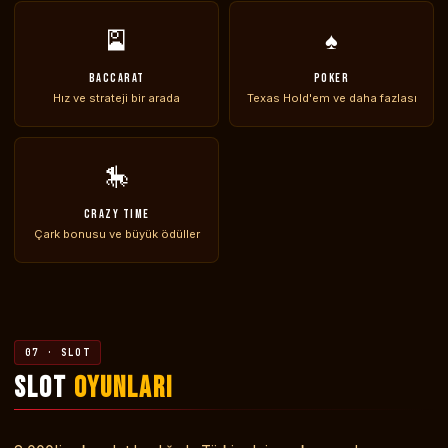
🎴
♠️
BACCARAT
POKER
Hız ve strateji bir arada
Texas Hold'em ve daha fazlası
🎠
CRAZY TIME
Çark bonusu ve büyük ödüller
07 · SLOT
SLOT
OYUNLARI