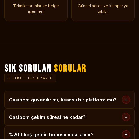
Teknik sorunlar ve belge
Güncel adres ve kampanya
işlemleri.
takibi.
SIK SORULAN
SORULAR
5 SORU · HIZLI YANIT
Casibom güvenilir mi, lisanslı bir platform mu?
+
Evet. Curacao eGaming lisansı kapsamında uluslararası
Casibom çekim süresi ne kadar?
+
denetim altında faaliyet gösterir. 256-bit SSL şifreleme, çift
faktörlü doğrulama ve bağımsız denetim kuruluşlarının
E-cüzdan çekimleri 5 dakika, kripto para çekimleri 10–20
%200 hoş geldin bonusu nasıl alınır?
+