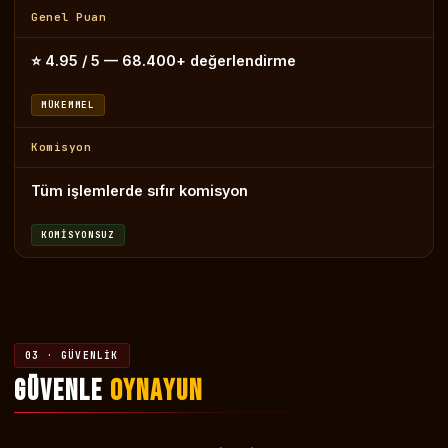
Genel Puan
⭐ 4.95 / 5 — 68.400+ değerlendirme
MÜKEMMEL
Komisyon
Tüm işlemlerde sıfır komisyon
KOMISYONSUZ
03 · GÜVENLIK
GÜVENLE
OYNAYUN