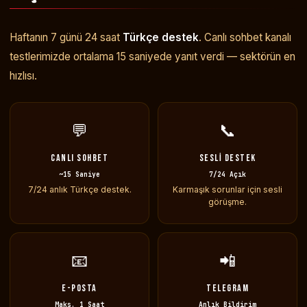
Haftanın 7 günü 24 saat
Türkçe destek
. Canlı sohbet kanalı
testlerimizde ortalama 15 saniyede yanıt verdi — sektörün en
hızlısı.
💬
📞
CANLI SOHBET
SESLİ DESTEK
~15 Saniye
7/24 Açık
7/24 anlık Türkçe destek.
Karmaşık sorunlar için sesli
görüşme.
📧
📲
E-POSTA
TELEGRAM
Maks. 1 Saat
Anlık Bildirim