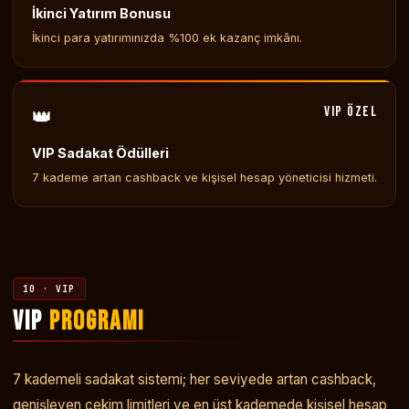
İkinci Yatırım Bonusu
İkinci para yatırımınızda %100 ek kazanç imkânı.
VIP Özel
👑
VIP Sadakat Ödülleri
7 kademe artan cashback ve kişisel hesap yöneticisi hizmeti.
10 · VIP
VIP
PROGRAMI
7 kademeli sadakat sistemi; her seviyede artan cashback,
genişleyen çekim limitleri ve en üst kademede kişisel hesap