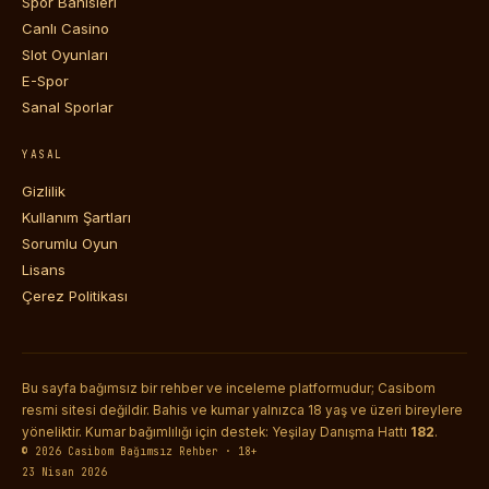
Spor Bahisleri
Canlı Casino
Slot Oyunları
E-Spor
Sanal Sporlar
YASAL
Gizlilik
Kullanım Şartları
Sorumlu Oyun
Lisans
Çerez Politikası
Bu sayfa bağımsız bir rehber ve inceleme platformudur; Casibom
resmi sitesi değildir. Bahis ve kumar yalnızca 18 yaş ve üzeri bireylere
yöneliktir. Kumar bağımlılığı için destek: Yeşilay Danışma Hattı
182
.
© 2026 Casibom Bağımsız Rehber · 18+
23 Nisan 2026