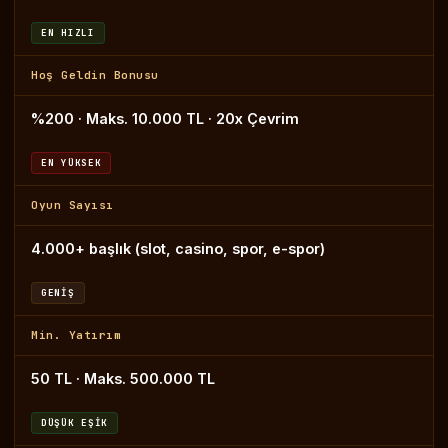
EN HIZLI
Hoş Geldin Bonusu
%200 · Maks. 10.000 TL · 20x Çevrim
EN YÜKSEK
Oyun Sayısı
4.000+ başlık (slot, casino, spor, e-spor)
GENIŞ
Min. Yatırım
50 TL · Maks. 500.000 TL
DÜŞÜK EŞIK