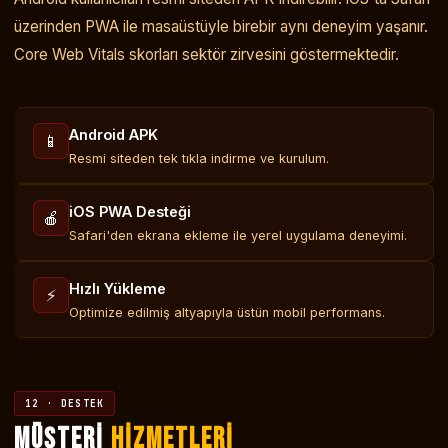
üzerinden PWA ile masaüstüyle birebir aynı deneyim yaşanır.
Core Web Vitals skorları sektör zirvesini göstermektedir.
Android APK
📱
Resmi siteden tek tıkla indirme ve kurulum.
iOS PWA Desteği
🍎
Safari'den ekrana ekleme ile yerel uygulama deneyimi.
Hızlı Yükleme
⚡
Optimize edilmiş altyapıyla üstün mobil performans.
12 · DESTEK
MÜŞTERİ
HİZMETLERİ