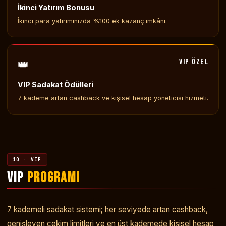
İkinci Yatırım Bonusu
İkinci para yatırımınızda %100 ek kazanç imkânı.
VIP Özel
👑
VIP Sadakat Ödülleri
7 kademe artan cashback ve kişisel hesap yöneticisi hizmeti.
10 · VIP
VIP
PROGRAMI
7 kademeli sadakat sistemi; her seviyede artan cashback,
genişleyen çekim limitleri ve en üst kademede kişisel hesap