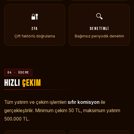
🔐
🔍
2FA
DENETİMLİ
Çift faktörlü doğrulama
Bağımsız periyodik denetim
04 · ÖDEME
HIZLI
ÇEKIM
Tüm yatırım ve çekim işlemleri
sıfır komisyon
ile
gerçekleştirilir. Minimum çekim 50 TL, maksimum yatırım
500.000 TL.