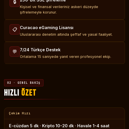
🔒
Kişisel ve finansal verileriniz askeri düzeyde
şifrelemeyle korunur.
Curacao eGaming Lisansı
📋
Uluslararası denetim altında şeffaf ve yasal faaliyet.
7/24 Türkçe Destek
💬
Ortalama 15 saniyede yanıt veren profesyonel ekip.
02 · GENEL BAKIŞ
HIZLI
ÖZET
Çekim Hızı
E-cüzdan 5 dk · Kripto 10-20 dk · Havale 1-4 saat