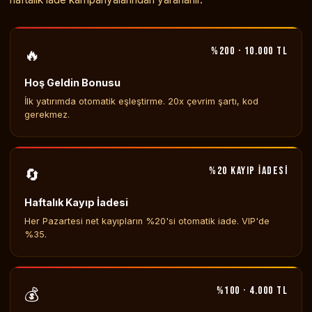
%200 · 10.000 TL
🔥
Hoş Geldin Bonusu
İlk yatırımda otomatik eşleştirme. 20x çevrim şartı, kod
gerekmez.
%20 Kayıp İadesi
🔄
Haftalık Kayıp İadesi
Her Pazartesi net kayıpların %20'si otomatik iade. VIP'de
%35.
%100 · 4.000 TL
💰