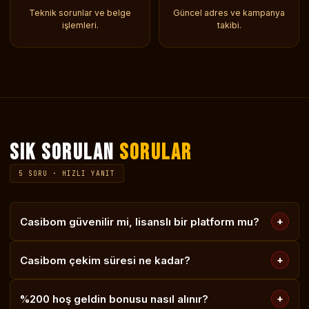
Teknik sorunlar ve belge
Güncel adres ve kampanya
işlemleri.
takibi.
SIK SORULAN
SORULAR
5 SORU · HIZLI YANIT
Casibom güvenilir mi, lisanslı bir platform mu?
+
Evet. Curacao eGaming lisansı kapsamında uluslararası
Casibom çekim süresi ne kadar?
+
denetim altında faaliyet gösterir. 256-bit SSL şifreleme, çift
faktörlü doğrulama ve bağımsız denetim kuruluşlarının
E-cüzdan çekimleri 5 dakika, kripto para çekimleri 10–20
%200 hoş geldin bonusu nasıl alınır?
+