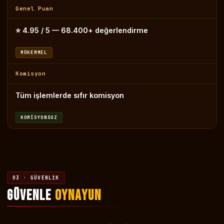
Genel Puan
⭐ 4.95 / 5 — 68.400+ değerlendirme
MÜKEMMEL
Komisyon
Tüm işlemlerde sıfır komisyon
KOMISYONSUZ
03 · GÜVENLIK
GÜVENLE
OYNAYUN