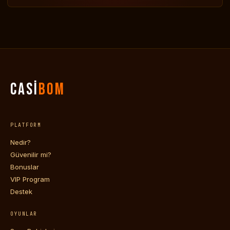
Casi
bom
PLATFORM
Nedir?
Güvenilir mi?
Bonuslar
VIP Program
Destek
OYUNLAR