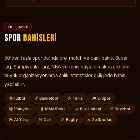
08 · SPOR
SPOR
BAHİSLERİ
50'den fazla spor dalında pre-match ve canlı bahis. Süper
Lig, Şampiyonlar Ligi, NBA ve tenis başta olmak üzere tüm
büyük organizasyonlarda anlık istatistikler eşliğinde bahis
yapılabilir.
⚽ Futbol
🏀 Basketbol
🎾 Tenis
🎮 E-Spor
🏐 Voleybol
🥊 MMA/Boks
🏒 Buz Hokeyi
⚾ Beyzbol
🏇 At Yarışı
🎯 Dart
🏉 Rugby
🏊 Su Sporları