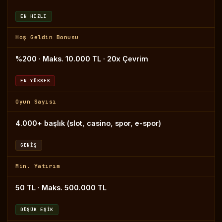
EN HIZLI
Hoş Geldin Bonusu
%200 · Maks. 10.000 TL · 20x Çevrim
EN YÜKSEK
Oyun Sayısı
4.000+ başlık (slot, casino, spor, e-spor)
GENIŞ
Min. Yatırım
50 TL · Maks. 500.000 TL
DÜŞÜK EŞIK