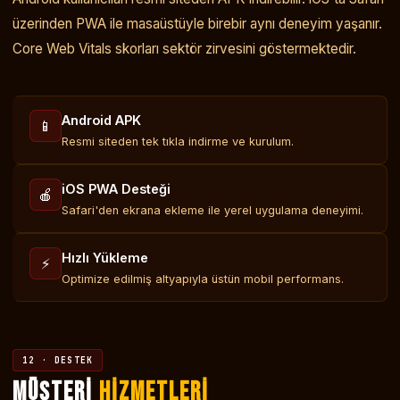
üzerinden PWA ile masaüstüyle birebir aynı deneyim yaşanır.
Core Web Vitals skorları sektör zirvesini göstermektedir.
Android APK
📱
Resmi siteden tek tıkla indirme ve kurulum.
iOS PWA Desteği
🍎
Safari'den ekrana ekleme ile yerel uygulama deneyimi.
Hızlı Yükleme
⚡
Optimize edilmiş altyapıyla üstün mobil performans.
12 · DESTEK
MÜŞTERİ
HİZMETLERİ