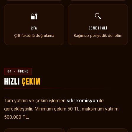
🔐
🔍
2FA
DENETİMLİ
Çift faktörlü doğrulama
Bağımsız periyodik denetim
04 · ÖDEME
HIZLI
ÇEKIM
Tüm yatırım ve çekim işlemleri
sıfır komisyon
ile
gerçekleştirilir. Minimum çekim 50 TL, maksimum yatırım
500.000 TL.