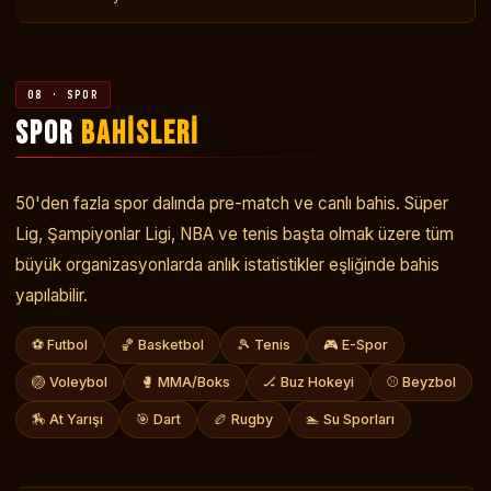
08 · SPOR
SPOR
BAHİSLERİ
50'den fazla spor dalında pre-match ve canlı bahis. Süper
Lig, Şampiyonlar Ligi, NBA ve tenis başta olmak üzere tüm
büyük organizasyonlarda anlık istatistikler eşliğinde bahis
yapılabilir.
⚽ Futbol
🏀 Basketbol
🎾 Tenis
🎮 E-Spor
🏐 Voleybol
🥊 MMA/Boks
🏒 Buz Hokeyi
⚾ Beyzbol
🏇 At Yarışı
🎯 Dart
🏉 Rugby
🏊 Su Sporları