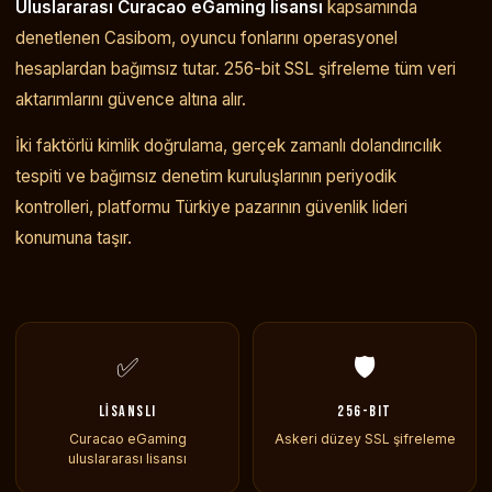
Uluslararası Curacao eGaming lisansı
kapsamında
denetlenen Casibom, oyuncu fonlarını operasyonel
hesaplardan bağımsız tutar. 256-bit SSL şifreleme tüm veri
aktarımlarını güvence altına alır.
İki faktörlü kimlik doğrulama, gerçek zamanlı dolandırıcılık
tespiti ve bağımsız denetim kuruluşlarının periyodik
kontrolleri, platformu Türkiye pazarının güvenlik lideri
konumuna taşır.
✅
🛡️
LİSANSLI
256-BIT
Curacao eGaming
Askeri düzey SSL şifreleme
uluslararası lisansı