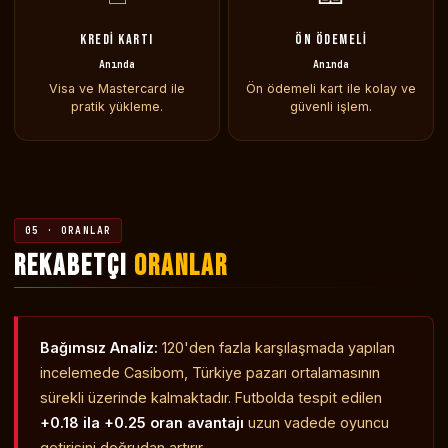
KREDİ KARTI
ÖN ÖDEMELİ
Anında
Anında
Visa ve Mastercard ile
Ön ödemeli kart ile kolay ve
pratik yükleme.
güvenli işlem.
05 · ORANLAR
REKABETÇI
ORANLAR
Bağımsız Analiz:
120'den fazla karşılaşmada yapılan
incelemede Casibom, Türkiye pazarı ortalamasının
sürekli üzerinde kalmaktadır. Futbolda tespit edilen
+0.18 ila +0.25 oran avantajı
uzun vadede oyuncu
getirisini doğrudan artırır.