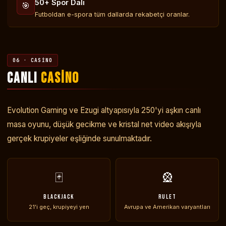
50+ Spor Dalı
🎯
Futboldan e-spora tüm dallarda rekabetçi oranlar.
06 · CASINO
CANLI
CASİNO
Evolution Gaming ve Ezugi altyapısıyla 250'yi aşkın canlı
masa oyunu, düşük gecikme ve kristal net video akışıyla
gerçek krupiyeler eşliğinde sunulmaktadır.
🃏
🎡
BLACKJACK
RULET
21'i geç, krupiyeyi yen
Avrupa ve Amerikan varyantları