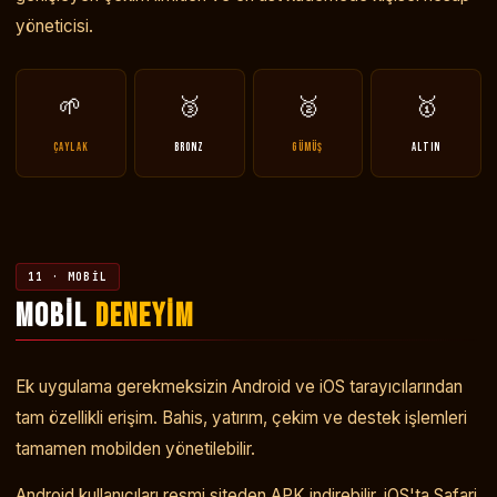
yöneticisi.
🌱
🥉
🥈
🥇
ÇAYLAK
BRONZ
GÜMÜŞ
ALTIN
11 · MOBIL
MOBİL
DENEYİM
Ek uygulama gerekmeksizin Android ve iOS tarayıcılarından
tam özellikli erişim. Bahis, yatırım, çekim ve destek işlemleri
tamamen mobilden yönetilebilir.
Android kullanıcıları resmi siteden APK indirebilir. iOS'ta Safari