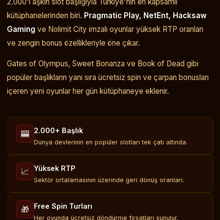
2.000'i aşkın slot başlığıyla Türkiye'nin en kapsamlı
kütüphanelerinden biri.
Pragmatic Play, NetEnt, Hacksaw
Gaming
ve Nolimit City imzalı oyunlar yüksek RTP oranları
ve zengin bonus özellikleriyle öne çıkar.
Gates of Olympus, Sweet Bonanza ve Book of Dead gibi
popüler başlıkların yanı sıra ücretsiz spin ve çarpan bonusları
içeren yeni oyunlar her gün kütüphaneye eklenir.
2.000+ Başlık
🎰
Dünya devlerinin en popüler slotları tek çatı altında.
Yüksek RTP
📈
Sektör ortalamasının üzerinde geri dönüş oranları.
Free Spin Turları
🎁
Her oyunda ücretsiz döndürme fırsatları sunulur.