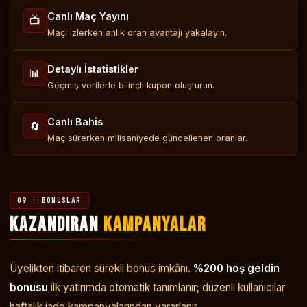
Canlı Maç Yayını
📺
Maçı izlerken anlık oran avantajı yakalayın.
Detaylı İstatistikler
📊
Geçmiş verilerle bilinçli kupon oluşturun.
Canlı Bahis
🔄
Maç sürerken milisaniyede güncellenen oranlar.
09 · BONUSLAR
KAZANDIRAN
KAMPANYALAR
Üyelikten itibaren sürekli bonus imkânı.
%200 hoş geldin
bonusu
ilk yatırımda otomatik tanımlanır; düzenli kullanıcılar
haftalık iade kampanyalarından yararlanır.