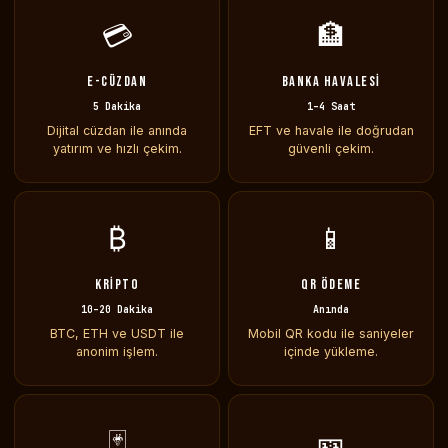
💳
🏦
E-CÜZDAN
BANKA HAVALESİ
5 Dakika
1–4 Saat
Dijital cüzdan ile anında
EFT ve havale ile doğrudan
yatırım ve hızlı çekim.
güvenli çekim.
₿
📱
KRİPTO
QR ÖDEME
10–20 Dakika
Anında
BTC, ETH ve USDT ile
Mobil QR kodu ile saniyeler
anonim işlem.
içinde yükleme.
🃏
🎫