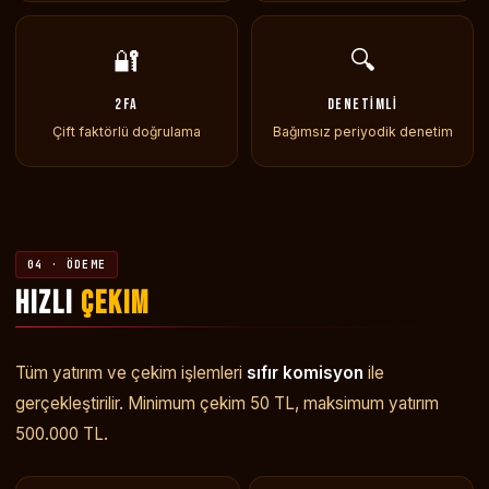
🔐
🔍
2FA
DENETİMLİ
Çift faktörlü doğrulama
Bağımsız periyodik denetim
04 · ÖDEME
HIZLI
ÇEKIM
Tüm yatırım ve çekim işlemleri
sıfır komisyon
ile
gerçekleştirilir. Minimum çekim 50 TL, maksimum yatırım
500.000 TL.