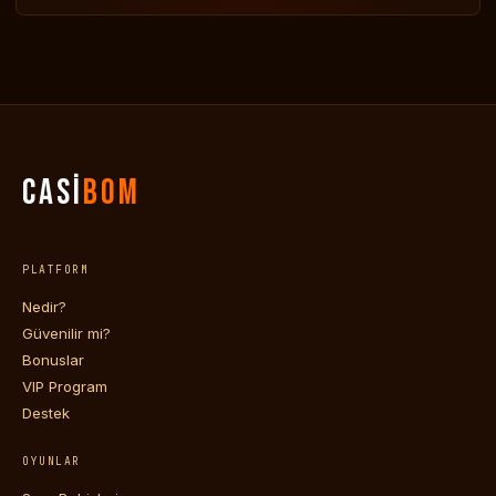
Casi
bom
PLATFORM
Nedir?
Güvenilir mi?
Bonuslar
VIP Program
Destek
OYUNLAR