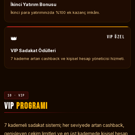
İkinci Yatırım Bonusu
İkinci para yatırımınızda %100 ek kazanç imkânı.
VIP Özel
👑
VIP Sadakat Ödülleri
7 kademe artan cashback ve kişisel hesap yöneticisi hizmeti.
10 · VIP
VIP
PROGRAMI
7 kademeli sadakat sistemi; her seviyede artan cashback,
genişleyen çekim limitleri ve en üst kademede kişisel hesap