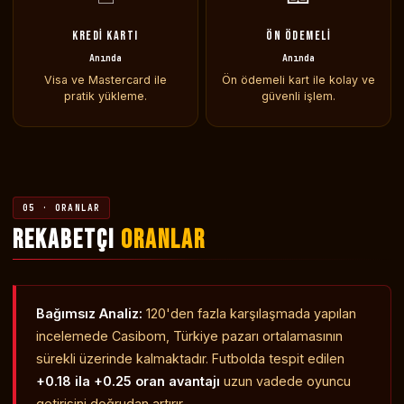
KREDİ KARTI
ÖN ÖDEMELİ
Anında
Anında
Visa ve Mastercard ile
Ön ödemeli kart ile kolay ve
pratik yükleme.
güvenli işlem.
05 · ORANLAR
REKABETÇI
ORANLAR
Bağımsız Analiz:
120'den fazla karşılaşmada yapılan
incelemede Casibom, Türkiye pazarı ortalamasının
sürekli üzerinde kalmaktadır. Futbolda tespit edilen
+0.18 ila +0.25 oran avantajı
uzun vadede oyuncu
getirisini doğrudan artırır.