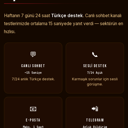
Haftanın 7 günü 24 saat
Türkçe destek
. Canlı sohbet kanalı
testlerimizde ortalama 15 saniyede yanıt verdi — sektörün en
hızlısı.
💬
📞
CANLI SOHBET
SESLİ DESTEK
~15 Saniye
7/24 Açık
7/24 anlık Türkçe destek.
Karmaşık sorunlar için sesli
görüşme.
📧
📲
E-POSTA
TELEGRAM
Maks. 1 Saat
Anlık Bildirim