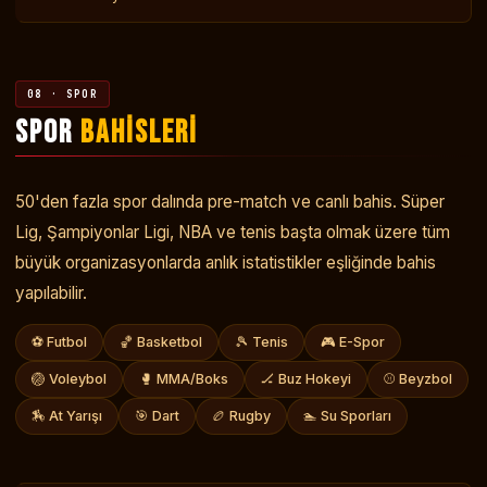
08 · SPOR
SPOR
BAHİSLERİ
50'den fazla spor dalında pre-match ve canlı bahis. Süper
Lig, Şampiyonlar Ligi, NBA ve tenis başta olmak üzere tüm
büyük organizasyonlarda anlık istatistikler eşliğinde bahis
yapılabilir.
⚽ Futbol
🏀 Basketbol
🎾 Tenis
🎮 E-Spor
🏐 Voleybol
🥊 MMA/Boks
🏒 Buz Hokeyi
⚾ Beyzbol
🏇 At Yarışı
🎯 Dart
🏉 Rugby
🏊 Su Sporları