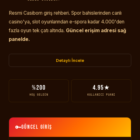
Resmi Casibom giriş rehberi. Spor bahislerinden canlı
casino'ya, slot oyunlarından e-spora kadar 4.000'den
fazla oyun tek çatı altında.
Güncel erişim adresi sağ
panelde.
Detaylı İncele
%200
4.95★
HOŞ GELDIN
KULLANICI PUANI
🔑
GÜNCEL GİRİŞ