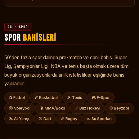
08 · SPOR
SPOR
BAHİSLERİ
50'den fazla spor dalında pre-match ve canlı bahis. Süper
Lig, Şampiyonlar Ligi, NBA ve tenis başta olmak üzere tüm
büyük organizasyonlarda anlık istatistikler eşliğinde bahis
yapılabilir.
⚽ Futbol
🏀 Basketbol
🎾 Tenis
🎮 E-Spor
🏐 Voleybol
🥊 MMA/Boks
🏒 Buz Hokeyi
⚾ Beyzbol
🏇 At Yarışı
🎯 Dart
🏉 Rugby
🏊 Su Sporları