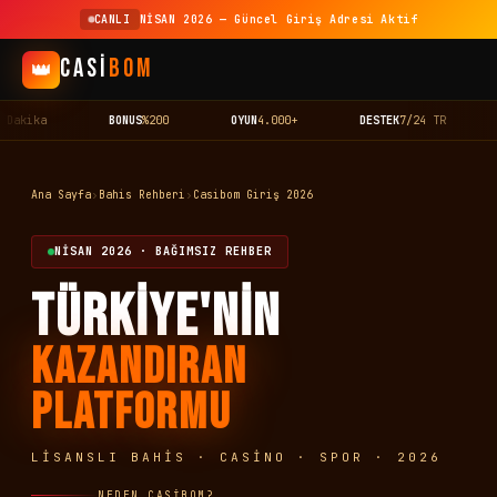
CANLI
NİSAN 2026 — Güncel Giriş Adresi Aktif
Casi
bom
👑
 Dakika
BONUS
%200
OYUN
4.000+
DESTEK
7/24 TR
›
›
Ana Sayfa
Bahis Rehberi
Casibom Giriş 2026
NISAN 2026 · BAĞIMSIZ REHBER
TÜRKİYE'NİN
KAZANDIRAN
PLATFORMU
LISANSLI BAHIS · CASINO · SPOR · 2026
NEDEN CASIBOM?