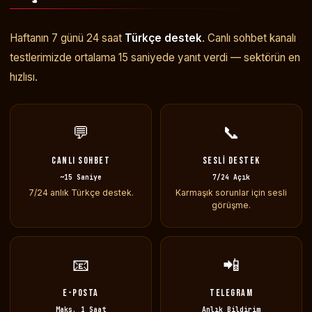
Haftanın 7 günü 24 saat
Türkçe destek
. Canlı sohbet kanalı
testlerimizde ortalama 15 saniyede yanıt verdi — sektörün en
hızlısı.
💬
📞
CANLI SOHBET
SESLİ DESTEK
~15 Saniye
7/24 Açık
7/24 anlık Türkçe destek.
Karmaşık sorunlar için sesli
görüşme.
📧
📲
E-POSTA
TELEGRAM
Maks. 1 Saat
Anlık Bildirim