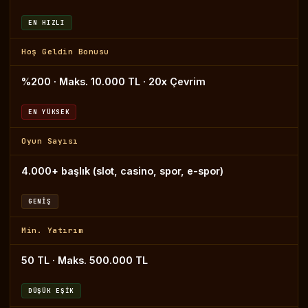
EN HIZLI
Hoş Geldin Bonusu
%200 · Maks. 10.000 TL · 20x Çevrim
EN YÜKSEK
Oyun Sayısı
4.000+ başlık (slot, casino, spor, e-spor)
GENIŞ
Min. Yatırım
50 TL · Maks. 500.000 TL
DÜŞÜK EŞIK