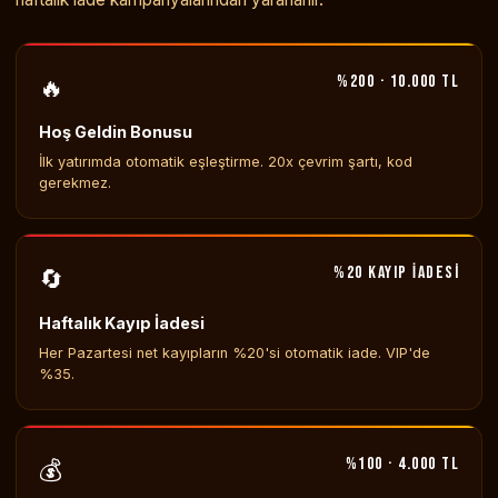
%200 · 10.000 TL
🔥
Hoş Geldin Bonusu
İlk yatırımda otomatik eşleştirme. 20x çevrim şartı, kod
gerekmez.
%20 Kayıp İadesi
🔄
Haftalık Kayıp İadesi
Her Pazartesi net kayıpların %20'si otomatik iade. VIP'de
%35.
%100 · 4.000 TL
💰