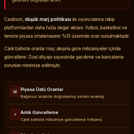
Casibom,
düşük marj politikası
ile oyuncularına rakip
platformlardan daha fazla değer aktarır. Futbol, basketbol ve
teniste piyasa ortalamasının %15 üzerinde oran sunulmaktadır.
Canlı bahiste oranlar maç akışına göre milisaniyeler içinde
güncellenir. Özel altyapı sayesinde gecikme ve kancalama
sorunları minimize edilmiştir.
Piyasa Üstü Oranlar
📊
Bağımsız analizle doğrulanmış sürekli avantaj.
Anlık Güncelleme
⚡
Canlı bahiste milisaniye güncelleme frekansı.