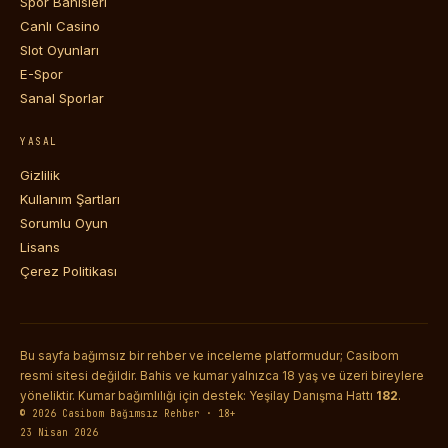
Spor Bahisleri
Canlı Casino
Slot Oyunları
E-Spor
Sanal Sporlar
YASAL
Gizlilik
Kullanım Şartları
Sorumlu Oyun
Lisans
Çerez Politikası
Bu sayfa bağımsız bir rehber ve inceleme platformudur; Casibom
resmi sitesi değildir. Bahis ve kumar yalnızca 18 yaş ve üzeri bireylere
yöneliktir. Kumar bağımlılığı için destek: Yeşilay Danışma Hattı
182
.
© 2026 Casibom Bağımsız Rehber · 18+
23 Nisan 2026