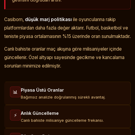
Casibom,
düşük marj politikası
ile oyuncularına rakip
platformlardan daha fazla değer aktarır. Futbol, basketbol ve
teniste piyasa ortalamasının %15 üzerinde oran sunulmaktadır.
Canlı bahiste oranlar maç akışına göre milisaniyeler içinde
güncellenir. Özel altyapı sayesinde gecikme ve kancalama
sorunları minimize edilmiştir.
Piyasa Üstü Oranlar
📊
Bağımsız analizle doğrulanmış sürekli avantaj.
Anlık Güncelleme
⚡
Canlı bahiste milisaniye güncelleme frekansı.