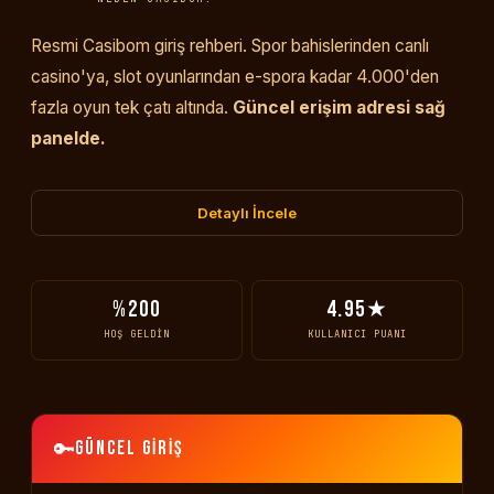
Resmi Casibom giriş rehberi. Spor bahislerinden canlı
casino'ya, slot oyunlarından e-spora kadar 4.000'den
fazla oyun tek çatı altında.
Güncel erişim adresi sağ
panelde.
Detaylı İncele
%200
4.95★
HOŞ GELDIN
KULLANICI PUANI
🔑
GÜNCEL GİRİŞ