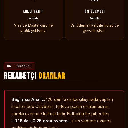
KREDİ KARTI
ÖN ÖDEMELİ
Anında
Anında
Visa ve Mastercard ile
Ön ödemeli kart ile kolay ve
pratik yükleme.
güvenli işlem.
05 · ORANLAR
REKABETÇI
ORANLAR
Bağımsız Analiz:
120'den fazla karşılaşmada yapılan
incelemede Casibom, Türkiye pazarı ortalamasının
sürekli üzerinde kalmaktadır. Futbolda tespit edilen
+0.18 ila +0.25 oran avantajı
uzun vadede oyuncu
getirisini doğrudan artırır.