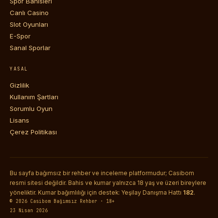
Spor Bahisleri
Canlı Casino
Slot Oyunları
E-Spor
Sanal Sporlar
YASAL
Gizlilik
Kullanım Şartları
Sorumlu Oyun
Lisans
Çerez Politikası
Bu sayfa bağımsız bir rehber ve inceleme platformudur; Casibom
resmi sitesi değildir. Bahis ve kumar yalnızca 18 yaş ve üzeri bireylere
yöneliktir. Kumar bağımlılığı için destek: Yeşilay Danışma Hattı
182
.
© 2026 Casibom Bağımsız Rehber · 18+
23 Nisan 2026