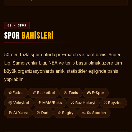
08 · SPOR
SPOR
BAHİSLERİ
50'den fazla spor dalında pre-match ve canlı bahis. Süper
Lig, Şampiyonlar Ligi, NBA ve tenis başta olmak üzere tüm
büyük organizasyonlarda anlık istatistikler eşliğinde bahis
yapılabilir.
⚽ Futbol
🏀 Basketbol
🎾 Tenis
🎮 E-Spor
🏐 Voleybol
🥊 MMA/Boks
🏒 Buz Hokeyi
⚾ Beyzbol
🏇 At Yarışı
🎯 Dart
🏉 Rugby
🏊 Su Sporları