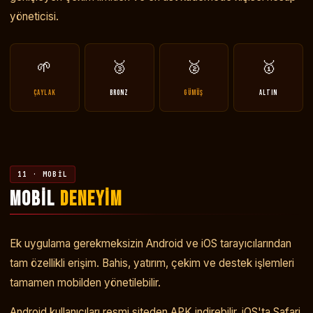
yöneticisi.
🌱
🥉
🥈
🥇
ÇAYLAK
BRONZ
GÜMÜŞ
ALTIN
11 · MOBIL
MOBİL
DENEYİM
Ek uygulama gerekmeksizin Android ve iOS tarayıcılarından
tam özellikli erişim. Bahis, yatırım, çekim ve destek işlemleri
tamamen mobilden yönetilebilir.
Android kullanıcıları resmi siteden APK indirebilir. iOS'ta Safari