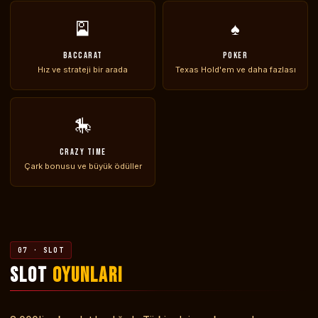
🎴
♠️
BACCARAT
POKER
Hız ve strateji bir arada
Texas Hold'em ve daha fazlası
🎠
CRAZY TIME
Çark bonusu ve büyük ödüller
07 · SLOT
SLOT
OYUNLARI