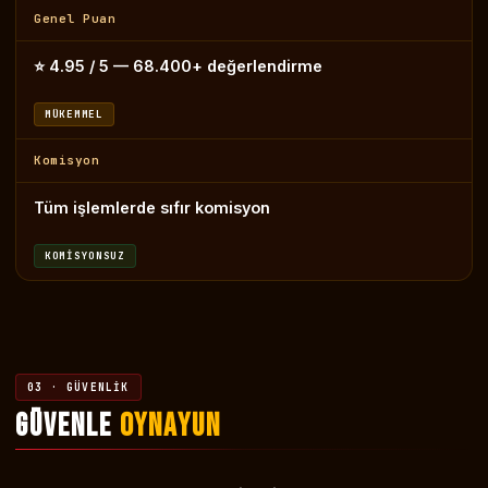
Genel Puan
⭐ 4.95 / 5 — 68.400+ değerlendirme
MÜKEMMEL
Komisyon
Tüm işlemlerde sıfır komisyon
KOMISYONSUZ
03 · GÜVENLIK
GÜVENLE
OYNAYUN