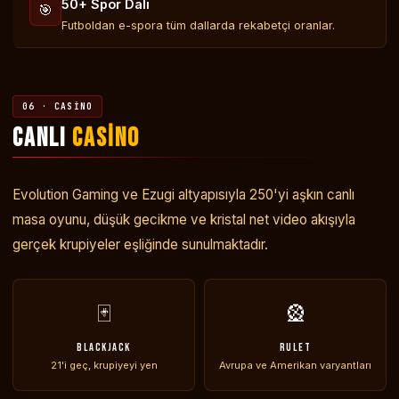
50+ Spor Dalı
🎯
Futboldan e-spora tüm dallarda rekabetçi oranlar.
06 · CASINO
CANLI
CASİNO
Evolution Gaming ve Ezugi altyapısıyla 250'yi aşkın canlı
masa oyunu, düşük gecikme ve kristal net video akışıyla
gerçek krupiyeler eşliğinde sunulmaktadır.
🃏
🎡
BLACKJACK
RULET
21'i geç, krupiyeyi yen
Avrupa ve Amerikan varyantları