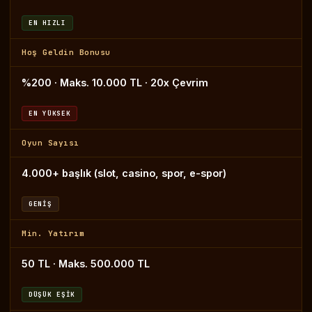
EN HIZLI
Hoş Geldin Bonusu
%200 · Maks. 10.000 TL · 20x Çevrim
EN YÜKSEK
Oyun Sayısı
4.000+ başlık (slot, casino, spor, e-spor)
GENIŞ
Min. Yatırım
50 TL · Maks. 500.000 TL
DÜŞÜK EŞIK