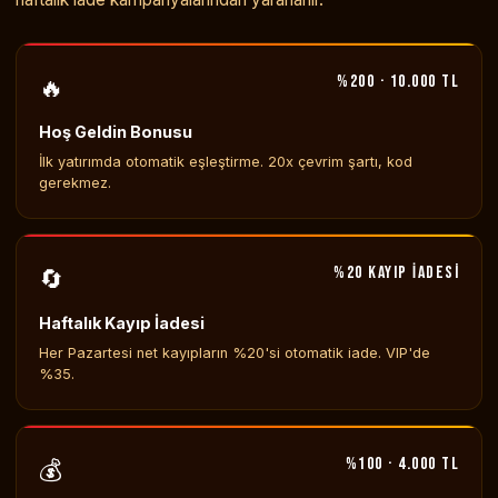
%200 · 10.000 TL
🔥
Hoş Geldin Bonusu
İlk yatırımda otomatik eşleştirme. 20x çevrim şartı, kod
gerekmez.
%20 Kayıp İadesi
🔄
Haftalık Kayıp İadesi
Her Pazartesi net kayıpların %20'si otomatik iade. VIP'de
%35.
%100 · 4.000 TL
💰