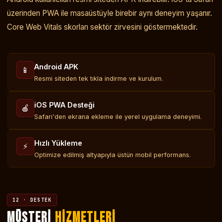
üzerinden PWA ile masaüstüyle birebir aynı deneyim yaşanır.
Core Web Vitals skorları sektör zirvesini göstermektedir.
Android APK
📱
Resmi siteden tek tıkla indirme ve kurulum.
iOS PWA Desteği
🍎
Safari'den ekrana ekleme ile yerel uygulama deneyimi.
Hızlı Yükleme
⚡
Optimize edilmiş altyapıyla üstün mobil performans.
12 · DESTEK
MÜŞTERİ
HİZMETLERİ