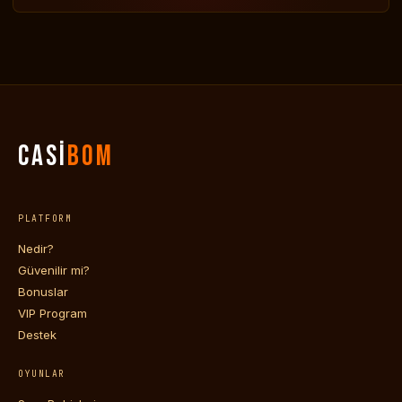
Casi
bom
PLATFORM
Nedir?
Güvenilir mi?
Bonuslar
VIP Program
Destek
OYUNLAR