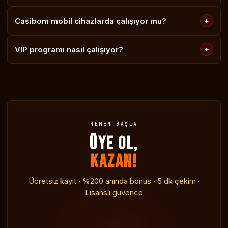
periyodik kontrolleriyle oyuncu güvenliği en üst seviyede
dakika, banka havalesi 1–4 saat içinde tamamlanır. Tüm
tutulur. Fonlar operasyonel hesaplardan ayrı saklanır.
yöntemlerde komisyon yoktur. Minimum çekim tutarı 50
İlk üyeliğinizde yapacağınız ilk yatırıma otomatik olarak
Casibom mobil cihazlarda çalışıyor mu?
+
TL'dir.
%200 bonus eklenir. Maksimum bonus tutarı 10.000 TL,
çevrim şartı 20x'tir. Bonus kodu ya da ek işlem gerekmez;
Evet. Ek uygulama indirmenize gerek yoktur; Android veya
VIP programı nasıl çalışıyor?
+
anında hesabınıza tanımlanır.
iOS tarayıcınızdan güncel adrese gitmeniz yeterlidir.
Android APK resmi siteden indirilebilir. iOS'ta PWA desteği
Çaylak, Bronz, Gümüş, Altın, Platin, Elmas ve Kral olmak
mevcuttur. Tüm özellikler eksiksiz kullanılabilir.
üzere 7 kademeli sistem. Her seviyede cashback artar,
özel bonuslar devreye girer, çekim limitleri genişler. Kral
seviyesinde kişisel hesap yöneticisi atanır.
— HEMEN BAŞLA —
ÜYE OL,
KAZAN!
Ücretsiz kayıt · %200 anında bonus · 5 dk çekim ·
Lisanslı güvence