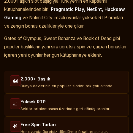
2.000'i aşkın slot başlığıyla Türkiye'nin en kapsamlı
kütüphanelerinden biri.
Pragmatic Play, NetEnt, Hacksaw
Gaming
ve Nolimit City imzalı oyunlar yüksek RTP oranları
ve zengin bonus özellikleriyle öne çıkar.
Gates of Olympus, Sweet Bonanza ve Book of Dead gibi
popüler başlıkların yanı sıra ücretsiz spin ve çarpan bonusları
içeren yeni oyunlar her gün kütüphaneye eklenir.
2.000+ Başlık
🎰
Dünya devlerinin en popüler slotları tek çatı altında.
Yüksek RTP
📈
Sektör ortalamasının üzerinde geri dönüş oranları.
Free Spin Turları
🎁
Her oyunda ücretsiz döndürme fırsatları sunulur.