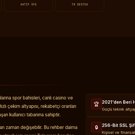
AKTIF ÜYE
TR DESTEK
larına spor bahisleri, canlı casino ve
2021'den Beri 
🏆
Hızlı çekim altyapısı, rekabetçi oranları
Güçlü teknik alty
an kullanıcı tabanına sahiptir.
256-Bit SSL Şi
🔒
aman zaman değişebilir. Bu rehber daima
Kişisel ve finansa