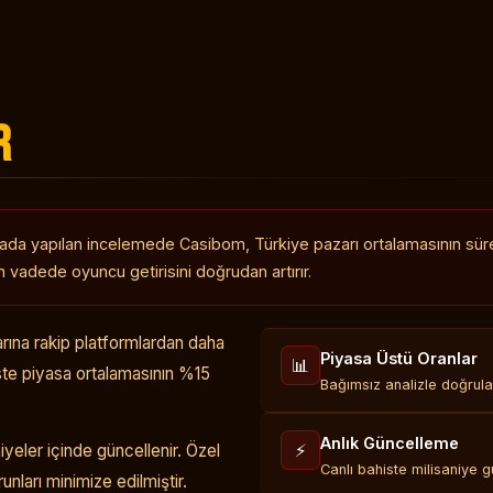
R
ada yapılan incelemede Casibom, Türkiye pazarı ortalamasının sürek
 vadede oyuncu getirisini doğrudan artırır.
rına rakip platformlardan daha
Piyasa Üstü Oranlar
📊
iste piyasa ortalamasının %15
Bağımsız analizle doğrula
Anlık Güncelleme
⚡
iyeler içinde güncellenir. Özel
Canlı bahiste milisaniye 
ları minimize edilmiştir.