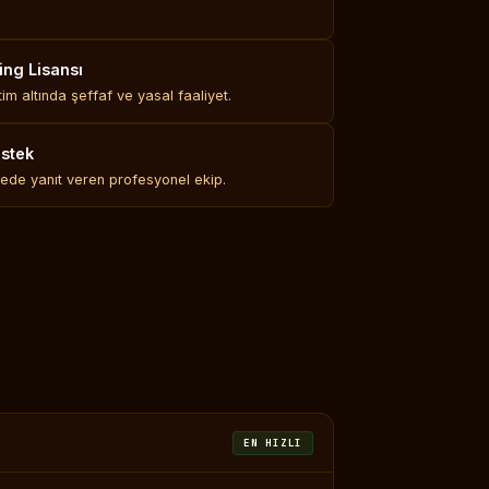
ng Lisansı
im altında şeffaf ve yasal faaliyet.
stek
ede yanıt veren profesyonel ekip.
EN HIZLI