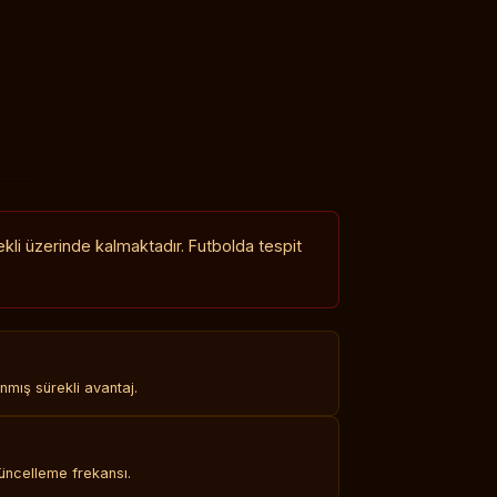
li üzerinde kalmaktadır. Futbolda tespit
nmış sürekli avantaj.
güncelleme frekansı.