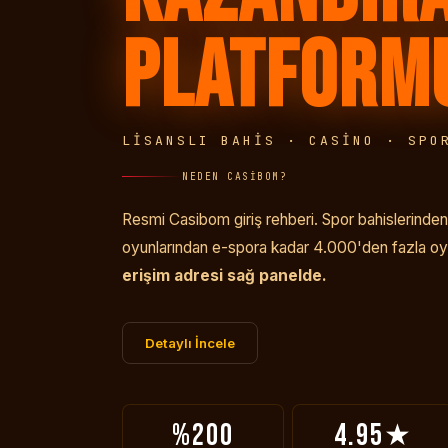
PLATFORM
LISANSLI BAHIS · CASINO · SPO
NEDEN CASIBOM?
Resmi Casibom giriş rehberi. Spor bahislerinden 
oyunlarından e-spora kadar 4.000'den fazla oyu
erişim adresi sağ panelde.
Detaylı İncele
%200
4.95★