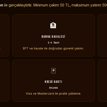
on
ile gerçekleştirilir. Minimum çekim 50 TL, maksimum yatırım 5
🏦
BANKA HAVALESİ
1–4 Saat
.
EFT ve havale ile doğrudan güvenli çekim.
🃏
KREDİ KARTI
Anında
Visa ve Mastercard ile pratik yükleme.