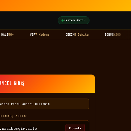
Sistem Aktif
ALI
50+
VIP
7 Kademe
ÇEKIM
5 Dakika
BONUS
%200
ÜNCEL GİRİŞ
adece resmi adresi kullanın
ULANMIŞ ADRES:
.casibomgir.site
Kopyala