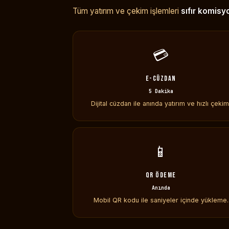
Tüm yatırım ve çekim işlemleri
sıfır komisy
💳
E-CÜZDAN
5 Dakika
Dijital cüzdan ile anında yatırım ve hızlı çekim
📱
QR ÖDEME
Anında
Mobil QR kodu ile saniyeler içinde yükleme.