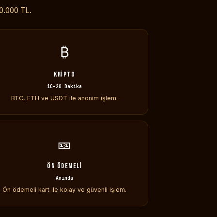
00.000 TL.
₿
KRİPTO
10–20 Dakika
BTC, ETH ve USDT ile anonim işlem.
🎫
ÖN ÖDEMELİ
Anında
Ön ödemeli kart ile kolay ve güvenli işlem.