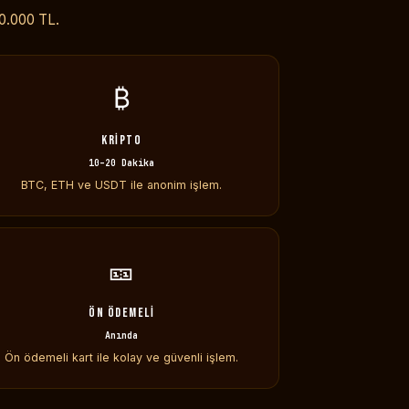
00.000 TL.
₿
KRİPTO
10–20 Dakika
BTC, ETH ve USDT ile anonim işlem.
🎫
ÖN ÖDEMELİ
Anında
Ön ödemeli kart ile kolay ve güvenli işlem.