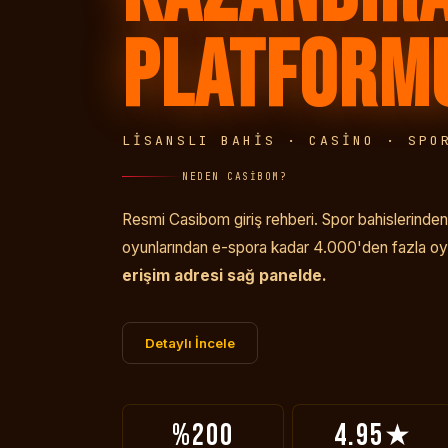
PLATFORM
LISANSLI BAHIS · CASINO · SPO
NEDEN CASIBOM?
Resmi Casibom giriş rehberi. Spor bahislerinden 
oyunlarından e-spora kadar 4.000'den fazla oyu
erişim adresi sağ panelde.
Detaylı İncele
%200
4.95★