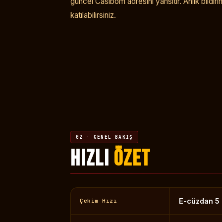
güncel Casibom adresini yansıtır. Anlık bildir
katılabilirsiniz.
02 · GENEL BAKIŞ
HIZLI
ÖZET
E-cüzdan 5 d
Çekim Hızı