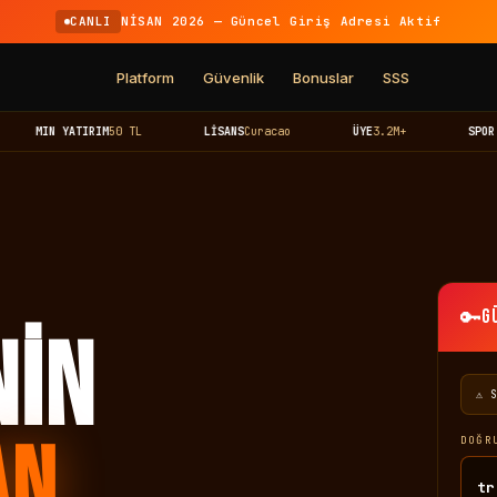
CANLI
NİSAN 2026 — Güncel Giriş Adresi Aktif
Platform
Güvenlik
Bonuslar
SSS
MIN YATIRIM
50 TL
LİSANS
Curacao
ÜYE
3.2M+
SPOR D
🔑
G
NİN
⚠ S
AN
DOĞR
tr