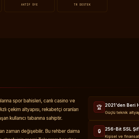
AKTIF ÜYE
TR DESTEK
larına spor bahisleri, canlı casino ve
2021'den Beri 
🏆
Hızlı çekim altyapısı, rekabetçi oranları
Güçlü teknik alty
an kullanıcı tabanına sahiptir.
256-Bit SSL Şi
🔒
aman zaman değişebilir. Bu rehber daima
Kişisel ve finansa