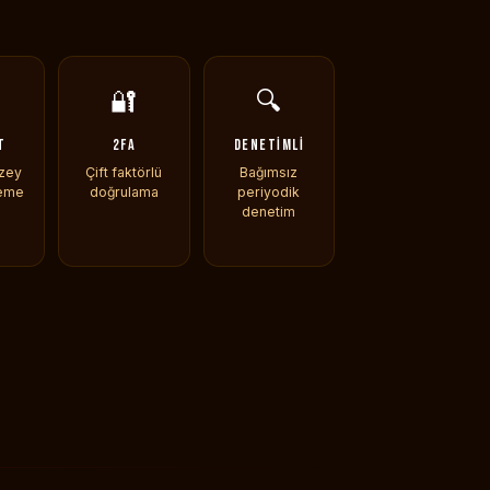
🔐
🔍
T
2FA
DENETİMLİ
üzey
Çift faktörlü
Bağımsız
leme
doğrulama
periyodik
denetim