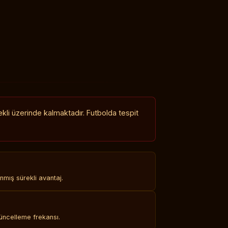
li üzerinde kalmaktadır. Futbolda tespit
nmış sürekli avantaj.
güncelleme frekansı.