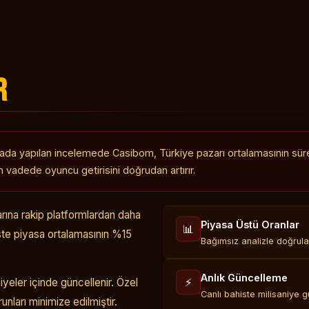
R
ada yapılan incelemede Casibom, Türkiye pazarı ortalamasının sürek
 vadede oyuncu getirisini doğrudan artırır.
rına rakip platformlardan daha
Piyasa Üstü Oranlar
📊
iste piyasa ortalamasının %15
Bağımsız analizle doğrula
Anlık Güncelleme
⚡
iyeler içinde güncellenir. Özel
Canlı bahiste milisaniye 
ları minimize edilmiştir.