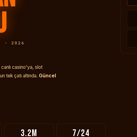
U
R · 2026
canlı casino'ya, slot
n tek çatı altında.
Güncel
3.2M
7/24