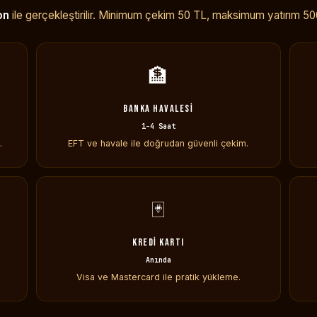
on
ile gerçekleştirilir. Minimum çekim 50 TL, maksimum yatırım 5
🏦
BANKA HAVALESİ
1–4 Saat
.
EFT ve havale ile doğrudan güvenli çekim.
🃏
KREDİ KARTI
Anında
Visa ve Mastercard ile pratik yükleme.