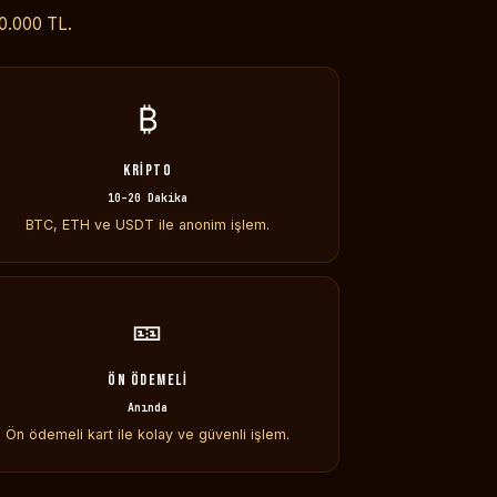
00.000 TL.
₿
KRİPTO
10–20 Dakika
BTC, ETH ve USDT ile anonim işlem.
🎫
ÖN ÖDEMELİ
Anında
Ön ödemeli kart ile kolay ve güvenli işlem.