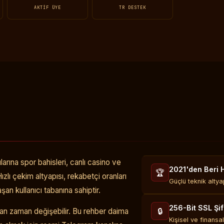
AKTIF ÜYE
TR DESTEK
larına spor bahisleri, canlı casino ve
2021'den Beri 
🏆
Hızlı çekim altyapısı, rekabetçi oranları
Güçlü teknik alty
an kullanıcı tabanına sahiptir.
256-Bit SSL Şi
🔒
aman zaman değişebilir. Bu rehber daima
Kişisel ve finansa