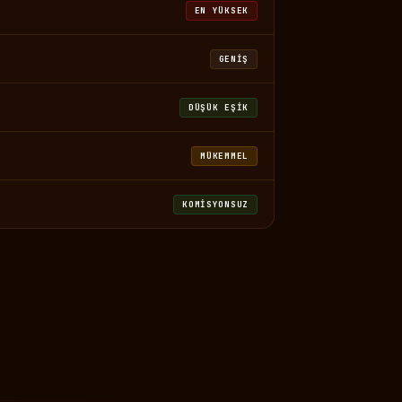
EN YÜKSEK
GENIŞ
DÜŞÜK EŞIK
MÜKEMMEL
KOMISYONSUZ