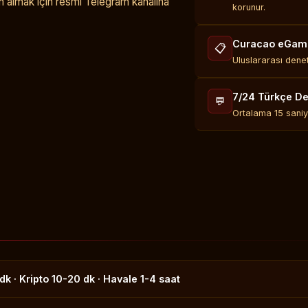
im almak için resmi Telegram kanalına
korunur.
Curacao eGami
📋
Uluslararası denet
7/24 Türkçe De
💬
Ortalama 15 saniy
k · Kripto 10-20 dk · Havale 1-4 saat