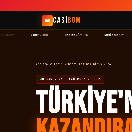
Casi
bom
👑
NUS
%200
OYUN
4.000+
DESTEK
7/24 TR
KOMİSYON
Sıfır
›
›
Ana Sayfa
Bahis Rehberi
Casibom Giriş 2026
NISAN 2026 · BAĞIMSIZ REHBER
TÜRKİYE'
KAZANDIR