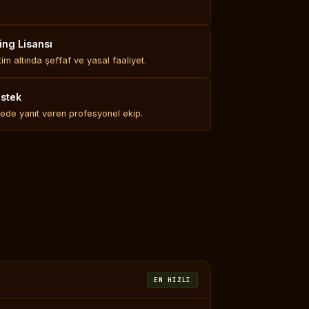
ng Lisansı
im altında şeffaf ve yasal faaliyet.
stek
ede yanıt veren profesyonel ekip.
EN HIZLI