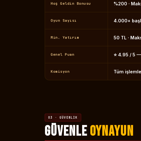
%200 · Maks
Hoş Geldin Bonusu
4.000+ başlı
Oyun Sayısı
50 TL · Mak
Min. Yatırım
⭐ 4.95 / 5 
Genel Puan
Tüm işlemle
Komisyon
03 · GÜVENLIK
GÜVENLE
OYNAYUN