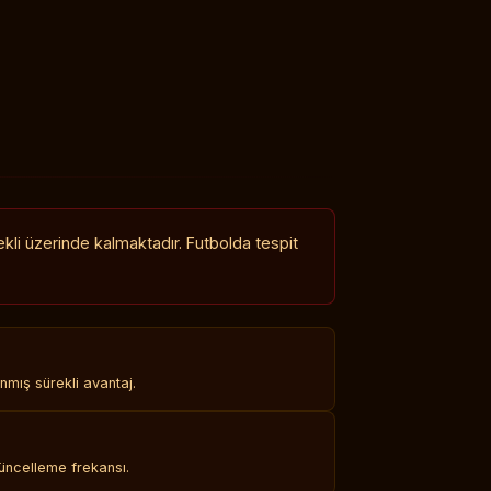
li üzerinde kalmaktadır. Futbolda tespit
nmış sürekli avantaj.
güncelleme frekansı.