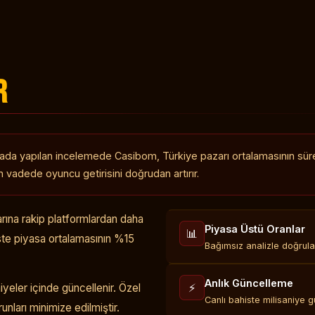
R
ada yapılan incelemede Casibom, Türkiye pazarı ortalamasının sürek
 vadede oyuncu getirisini doğrudan artırır.
rına rakip platformlardan daha
Piyasa Üstü Oranlar
📊
iste piyasa ortalamasının %15
Bağımsız analizle doğrula
Anlık Güncelleme
⚡
iyeler içinde güncellenir. Özel
Canlı bahiste milisaniye 
ları minimize edilmiştir.