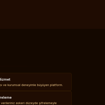
Hizmet
apı ve kurumsal deneyimle büyüyen platform.
freleme
l verileriniz askeri düzeyde şifrelemeyle