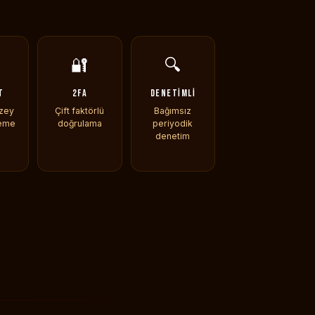
🔐
🔍
T
2FA
DENETİMLİ
üzey
Çift faktörlü
Bağımsız
leme
doğrulama
periyodik
denetim