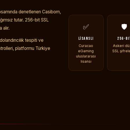
samında denetlenen Casibom,
ğımsız tutar. 256-bit SSL
✅
🛡️
 alır.
LİSANSLI
256-BI
olandırıcılık tespiti ve
Curacao
Askeri d
trolleri, platformu Türkiye
eGaming
SSL şifre
uluslararası
lisansı