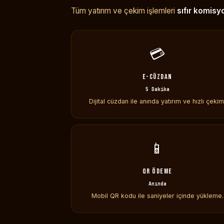
Tüm yatırım ve çekim işlemleri
sıfır komisy
💳
E-CÜZDAN
5 Dakika
Dijital cüzdan ile anında yatırım ve hızlı çekim
📱
QR ÖDEME
Anında
Mobil QR kodu ile saniyeler içinde yükleme.