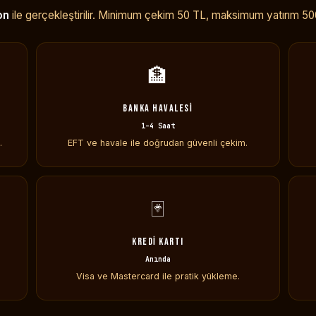
on
ile gerçekleştirilir. Minimum çekim 50 TL, maksimum yatırım 5
🏦
BANKA HAVALESİ
1–4 Saat
.
EFT ve havale ile doğrudan güvenli çekim.
🃏
KREDİ KARTI
Anında
Visa ve Mastercard ile pratik yükleme.