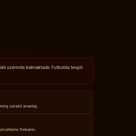
li üzerinde kalmaktadır. Futbolda tespit
nmış sürekli avantaj.
güncelleme frekansı.