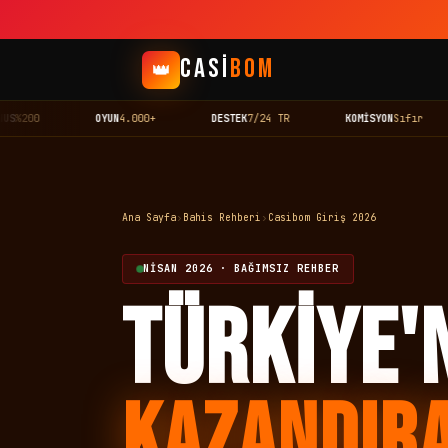
Casi
bom
👑
S
%200
OYUN
4.000+
DESTEK
7/24 TR
KOMİSYON
Sıfır
›
›
Ana Sayfa
Bahis Rehberi
Casibom Giriş 2026
NISAN 2026 · BAĞIMSIZ REHBER
TÜRKİYE'
KAZANDIR