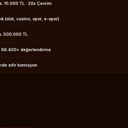
. 10.000 TL · 20x Çevrim
k (slot, casino, spor, e-spor)
s. 500.000 TL
— 68.400+ değerlendirme
rde sıfır komisyon