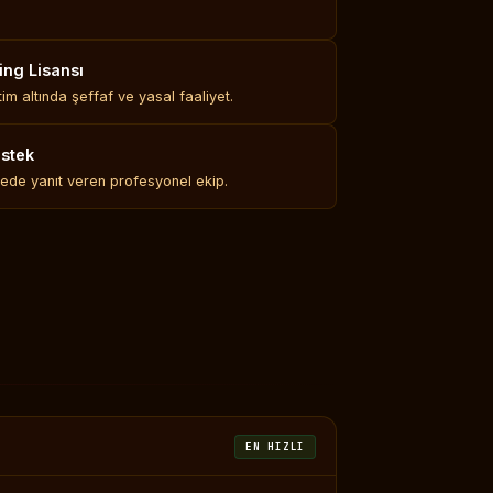
ng Lisansı
im altında şeffaf ve yasal faaliyet.
stek
ede yanıt veren profesyonel ekip.
EN HIZLI