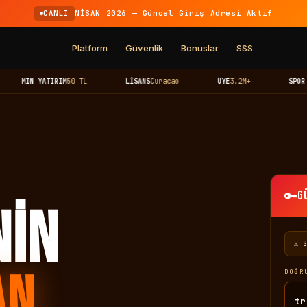
CANLI
NİSAN 2026 — Güncel Giriş Adresi Aktif
Platform
Güvenlik
Bonuslar
SSS
MIN YATIRIM
50 TL
LİSANS
Curacao
ÜYE
3.2M+
SPOR D
🔑
G
NİN
⚠ S
AN
DOĞR
tr