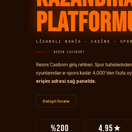
PLATFORM
LISANSLI BAHIS · CASINO · SPO
NEDEN CASIBOM?
Resmi Casibom giriş rehberi. Spor bahislerinden 
oyunlarından e-spora kadar 4.000'den fazla oyu
erişim adresi sağ panelde.
Detaylı İncele
%200
4.95★