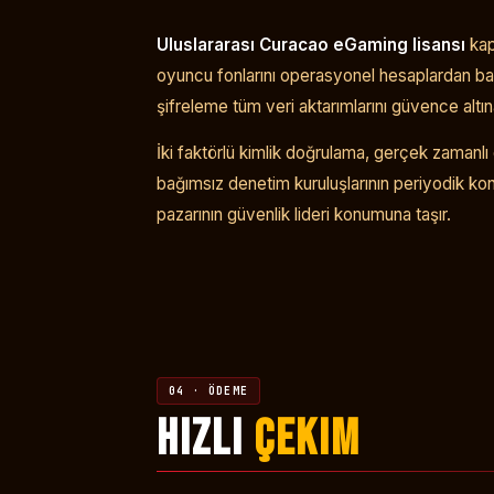
Uluslararası Curacao eGaming lisansı
kap
oyuncu fonlarını operasyonel hesaplardan ba
şifreleme tüm veri aktarımlarını güvence altına
İki faktörlü kimlik doğrulama, gerçek zamanlı d
bağımsız denetim kuruluşlarının periyodik kon
pazarının güvenlik lideri konumuna taşır.
04 · ÖDEME
HIZLI
ÇEKIM