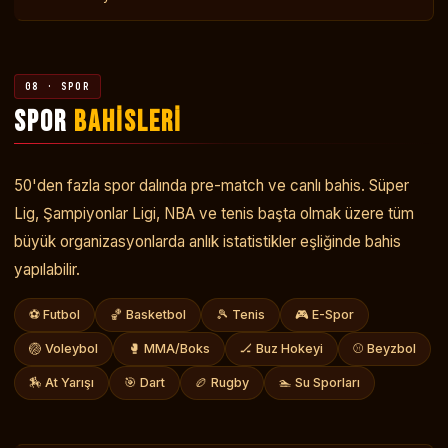
08 · SPOR
SPOR
BAHİSLERİ
50'den fazla spor dalında pre-match ve canlı bahis. Süper
Lig, Şampiyonlar Ligi, NBA ve tenis başta olmak üzere tüm
büyük organizasyonlarda anlık istatistikler eşliğinde bahis
yapılabilir.
⚽ Futbol
🏀 Basketbol
🎾 Tenis
🎮 E-Spor
🏐 Voleybol
🥊 MMA/Boks
🏒 Buz Hokeyi
⚾ Beyzbol
🏇 At Yarışı
🎯 Dart
🏉 Rugby
🏊 Su Sporları