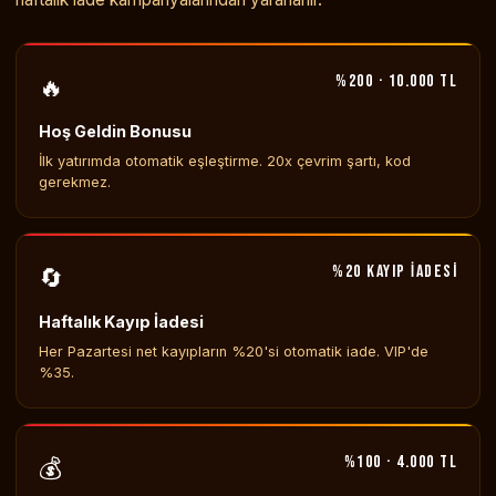
%200 · 10.000 TL
🔥
Hoş Geldin Bonusu
İlk yatırımda otomatik eşleştirme. 20x çevrim şartı, kod
gerekmez.
%20 Kayıp İadesi
🔄
Haftalık Kayıp İadesi
Her Pazartesi net kayıpların %20'si otomatik iade. VIP'de
%35.
%100 · 4.000 TL
💰