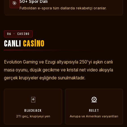
50+ Spor Dalı
🎯
Futboldan e-spora tüm dallarda rekabetçi oranlar.
06 · CASINO
CANLI
CASİNO
Evolution Gaming ve Ezugi altyapısıyla 250'yi aşkın canlı
masa oyunu, düşük gecikme ve kristal net video akışıyla
gerçek krupiyeler eşliğinde sunulmaktadır.
🃏
🎡
BLACKJACK
RULET
21'i geç, krupiyeyi yen
Avrupa ve Amerikan varyantları