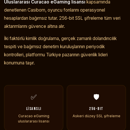
Uluslararası Curacao eGaming lisansı
kapsamında
denetlenen Casibom, oyuncu fonlarını operasyonel
hesaplardan bağımsız tutar. 256-bit SSL şifreleme tüm veri
aktarımlarını güvence altına alır.
İki faktörlü kimlik doğrulama, gerçek zamanlı dolandırıcılık
tespiti ve bağımsız denetim kuruluşlarının periyodik
kontrolleri, platformu Türkiye pazarının güvenlik lideri
konumuna taşır.
✅
🛡️
LİSANSLI
256-BIT
Curacao eGaming
Askeri düzey SSL şifreleme
uluslararası lisansı