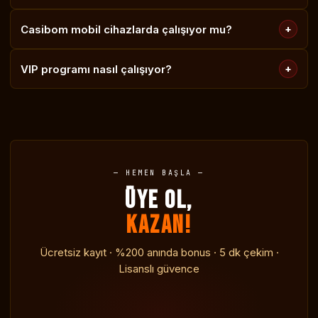
periyodik kontrolleriyle oyuncu güvenliği en üst seviyede
dakika, banka havalesi 1–4 saat içinde tamamlanır. Tüm
tutulur. Fonlar operasyonel hesaplardan ayrı saklanır.
yöntemlerde komisyon yoktur. Minimum çekim tutarı 50
İlk üyeliğinizde yapacağınız ilk yatırıma otomatik olarak
Casibom mobil cihazlarda çalışıyor mu?
+
TL'dir.
%200 bonus eklenir. Maksimum bonus tutarı 10.000 TL,
çevrim şartı 20x'tir. Bonus kodu ya da ek işlem gerekmez;
Evet. Ek uygulama indirmenize gerek yoktur; Android veya
VIP programı nasıl çalışıyor?
+
anında hesabınıza tanımlanır.
iOS tarayıcınızdan güncel adrese gitmeniz yeterlidir.
Android APK resmi siteden indirilebilir. iOS'ta PWA desteği
Çaylak, Bronz, Gümüş, Altın, Platin, Elmas ve Kral olmak
mevcuttur. Tüm özellikler eksiksiz kullanılabilir.
üzere 7 kademeli sistem. Her seviyede cashback artar,
özel bonuslar devreye girer, çekim limitleri genişler. Kral
seviyesinde kişisel hesap yöneticisi atanır.
— HEMEN BAŞLA —
ÜYE OL,
KAZAN!
Ücretsiz kayıt · %200 anında bonus · 5 dk çekim ·
Lisanslı güvence