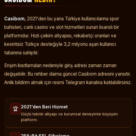
Casibom
, 2021'den bu yana Türkiye kullanıcılarına spor
bahisleri, canlı casino ve slot hizmetleri sunan lisanslı bir
platformdur. Hızlı çekim altyapısı, rekabetçi oranları ve
kesintisiz Türkçe desteğiyle 3,2 milyonu aşan kullanıcı
tabanına sahiptir.
Erişim kısıtlamaları nedeniyle giriş adresi zaman zaman
değişebilir. Bu rehber daima güncel Casibom adresini yansıtır.
Anlık bildirim almak için resmi Telegram kanalına katılabilirsiniz.
2021'den Beri Hizmet
🏆
Güçlü teknik altyapı ve kurumsal deneyimle büyüyen
platform.
256-Bit SSL Şifreleme