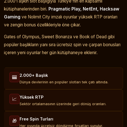
2.000'i aşkın slot başlığıyla Türkiye'nin en kapsamlı
kütüphanelerinden biri.
Pragmatic Play, NetEnt, Hacksaw
Gaming
ve Nolimit City imzalı oyunlar yüksek RTP oranları
ve zengin bonus özellikleriyle öne çıkar.
Gates of Olympus, Sweet Bonanza ve Book of Dead gibi
popüler başlıkların yanı sıra ücretsiz spin ve çarpan bonusları
içeren yeni oyunlar her gün kütüphaneye eklenir.
2.000+ Başlık
🎰
Dünya devlerinin en popüler slotları tek çatı altında.
Yüksek RTP
📈
Sektör ortalamasının üzerinde geri dönüş oranları.
Free Spin Turları
🎁
Her oyunda ücretsiz döndürme fırsatları sunulur.