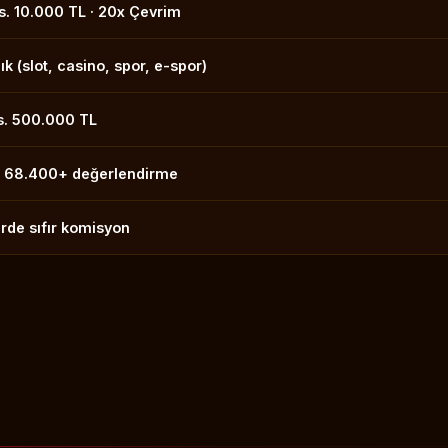
. 10.000 TL · 20x Çevrim
k (slot, casino, spor, e-spor)
s. 500.000 TL
— 68.400+ değerlendirme
rde sıfır komisyon