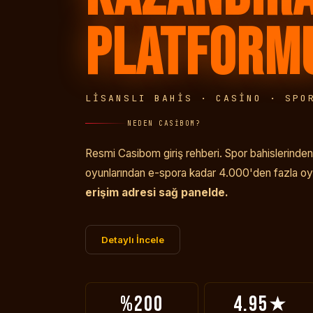
PLATFORM
LISANSLI BAHIS · CASINO · SPO
NEDEN CASIBOM?
Resmi Casibom giriş rehberi. Spor bahislerinden 
oyunlarından e-spora kadar 4.000'den fazla oyu
erişim adresi sağ panelde.
Detaylı İncele
%200
4.95★