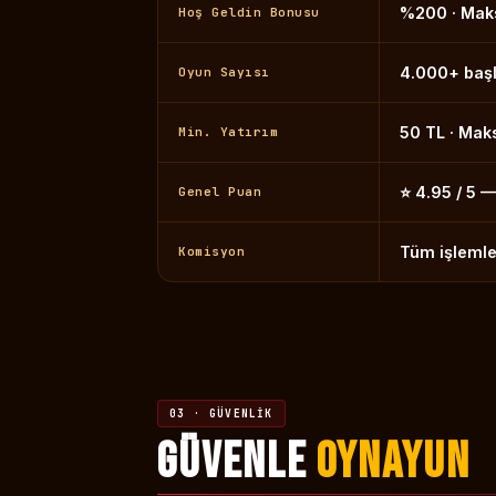
%200 · Maks
Hoş Geldin Bonusu
4.000+ başlı
Oyun Sayısı
50 TL · Mak
Min. Yatırım
⭐ 4.95 / 5 
Genel Puan
Tüm işlemle
Komisyon
03 · GÜVENLIK
GÜVENLE
OYNAYUN