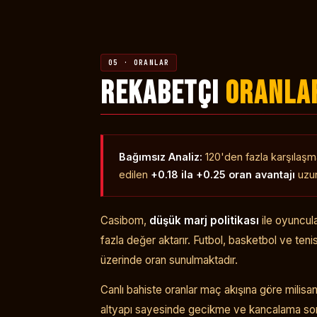
05 · ORANLAR
REKABETÇI
ORANLA
Bağımsız Analiz:
120'den fazla karşılaşm
edilen
+0.18 ila +0.25 oran avantajı
uzun
Casibom,
düşük marj politikası
ile oyuncula
fazla değer aktarır. Futbol, basketbol ve ten
üzerinde oran sunulmaktadır.
Canlı bahiste oranlar maç akışına göre milisan
altyapı sayesinde gecikme ve kancalama sorun