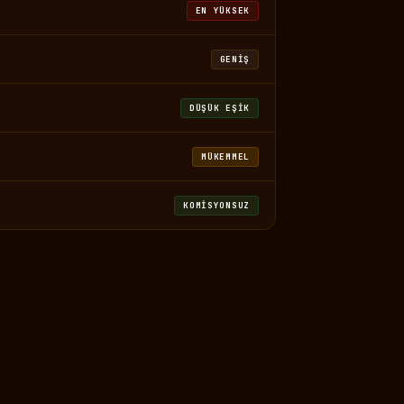
EN YÜKSEK
GENIŞ
DÜŞÜK EŞIK
MÜKEMMEL
KOMISYONSUZ