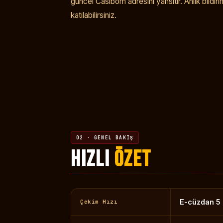
güncel Casibom adresini yansıtır. Anlık bildir
katılabilirsiniz.
02 · GENEL BAKIŞ
HIZLI
ÖZET
E-cüzdan 5 d
Çekim Hızı