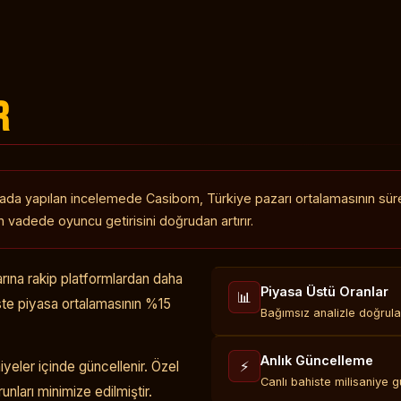
R
ada yapılan incelemede Casibom, Türkiye pazarı ortalamasının sürek
 vadede oyuncu getirisini doğrudan artırır.
rına rakip platformlardan daha
Piyasa Üstü Oranlar
📊
iste piyasa ortalamasının %15
Bağımsız analizle doğrula
Anlık Güncelleme
⚡
iyeler içinde güncellenir. Özel
Canlı bahiste milisaniye 
ları minimize edilmiştir.