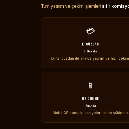
Tüm yatırım ve çekim işlemleri
sıfır komisy
💳
E-CÜZDAN
5 Dakika
Dijital cüzdan ile anında yatırım ve hızlı çekim
📱
QR ÖDEME
Anında
Mobil QR kodu ile saniyeler içinde yükleme.