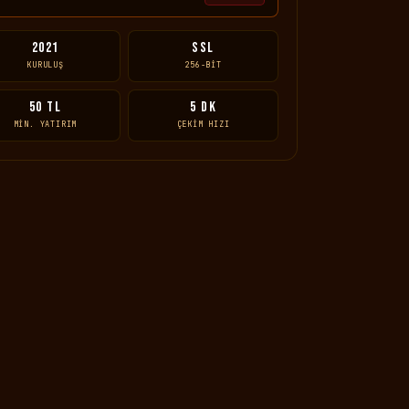
2021
SSL
KURULUŞ
256-BIT
50 TL
5 DK
MIN. YATIRIM
ÇEKIM HIZI