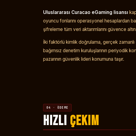
Uluslararası Curacao eGaming lisansı
kap
oyuncu fonlarını operasyonel hesaplardan ba
şifreleme tüm veri aktarımlarını güvence altına
İki faktörlü kimlik doğrulama, gerçek zamanlı d
bağımsız denetim kuruluşlarının periyodik kon
pazarının güvenlik lideri konumuna taşır.
04 · ÖDEME
HIZLI
ÇEKIM