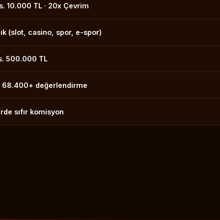
. 10.000 TL · 20x Çevrim
k (slot, casino, spor, e-spor)
s. 500.000 TL
— 68.400+ değerlendirme
rde sıfır komisyon