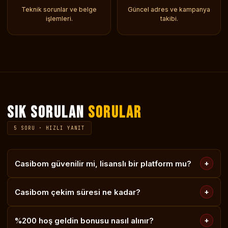
Teknik sorunlar ve belge
Güncel adres ve kampanya
işlemleri.
takibi.
SIK SORULAN
SORULAR
5 SORU · HIZLI YANIT
Casibom güvenilir mi, lisanslı bir platform mu?
+
Evet. Curacao eGaming lisansı kapsamında uluslararası
Casibom çekim süresi ne kadar?
+
denetim altında faaliyet gösterir. 256-bit SSL şifreleme, çift
faktörlü doğrulama ve bağımsız denetim kuruluşlarının
E-cüzdan çekimleri 5 dakika, kripto para çekimleri 10–20
%200 hoş geldin bonusu nasıl alınır?
+