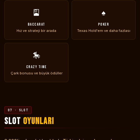
🎴
♠️
BACCARAT
POKER
Hız ve strateji bir arada
Texas Hold'em ve daha fazlası
🎠
CRAZY TIME
Çark bonusu ve büyük ödüller
07 · SLOT
SLOT
OYUNLARI