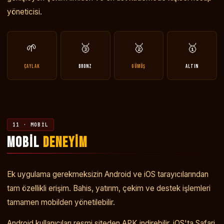
yöneticisi.
🌱
🥉
🥈
🥇
ÇAYLAK
BRONZ
GÜMÜŞ
ALTIN
11 · MOBIL
MOBİL
DENEYİM
Ek uygulama gerekmeksizin Android ve iOS tarayıcılarından
tam özellikli erişim. Bahis, yatırım, çekim ve destek işlemleri
tamamen mobilden yönetilebilir.
Android kullanıcıları resmi siteden APK indirebilir. iOS'ta Safari