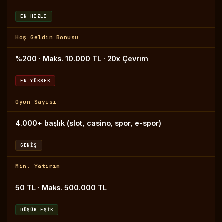
EN HIZLI
Hoş Geldin Bonusu
%200 · Maks. 10.000 TL · 20x Çevrim
EN YÜKSEK
Oyun Sayısı
4.000+ başlık (slot, casino, spor, e-spor)
GENIŞ
Min. Yatırım
50 TL · Maks. 500.000 TL
DÜŞÜK EŞIK