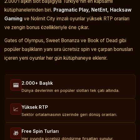
2.000'i aşkın slot başlığıyla Türkiye'nin en kapsamlı
kütüphanelerinden biri.
Pragmatic Play, NetEnt, Hacksaw
Gaming
ve Nolimit City imzalı oyunlar yüksek RTP oranları
ve zengin bonus özellikleriyle öne çıkar.
Gates of Olympus, Sweet Bonanza ve Book of Dead gibi
popüler başlıkların yanı sıra ücretsiz spin ve çarpan bonusları
içeren yeni oyunlar her gün kütüphaneye eklenir.
2.000+ Başlık
🎰
Dünya devlerinin en popüler slotları tek çatı altında.
Yüksek RTP
📈
Sektör ortalamasının üzerinde geri dönüş oranları.
Free Spin Turları
🎁
Her oyunda ücretsiz döndürme fırsatları sunulur.