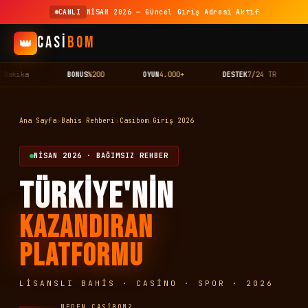
CANLI
NİSAN 2026 — Güncel Giriş Adresi Aktif
Casi
bom
👑
 Dakika
BONUS
%200
OYUN
4.000+
DESTEK
7/24 TR
›
›
Ana Sayfa
Bahis Rehberi
Casibom Giriş 2026
NISAN 2026 · BAĞIMSIZ REHBER
TÜRKİYE'NİN
KAZANDIRAN
PLATFORMU
LISANSLI BAHIS · CASINO · SPOR · 2026
NEDEN CASIBOM?