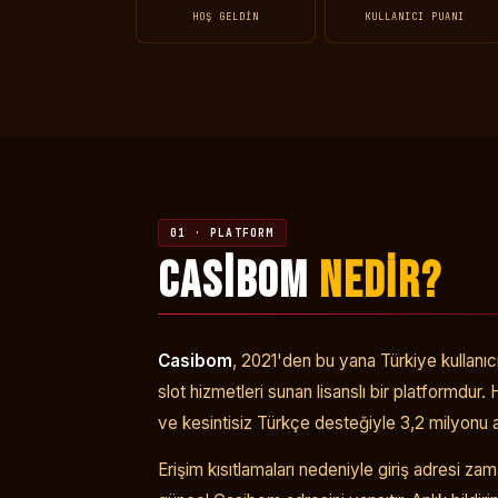
HOŞ GELDIN
KULLANICI PUANI
01 · PLATFORM
Casibom
NEDİR?
Casibom
, 2021'den bu yana Türkiye kullanıcı
slot hizmetleri sunan lisanslı bir platformdur. 
ve kesintisiz Türkçe desteğiyle 3,2 milyonu aş
Erişim kısıtlamaları nedeniyle giriş adresi z