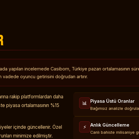
R
ada yapılan incelemede Casibom, Türkiye pazarı ortalamasının sürek
 vadede oyuncu getirisini doğrudan artırır.
rına rakip platformlardan daha
Piyasa Üstü Oranlar
📊
iste piyasa ortalamasının %15
Bağımsız analizle doğrula
Anlık Güncelleme
⚡
iyeler içinde güncellenir. Özel
Canlı bahiste milisaniye 
ları minimize edilmiştir.