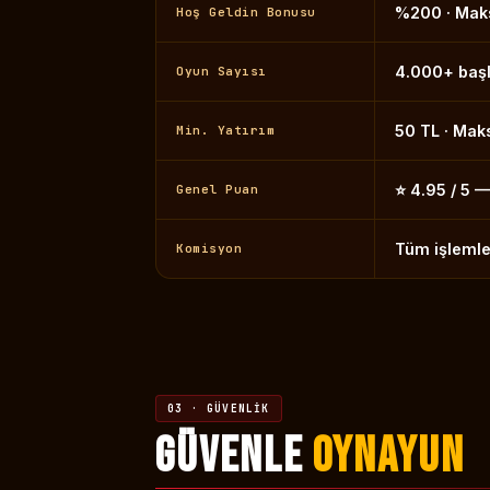
%200 · Maks
Hoş Geldin Bonusu
4.000+ başlı
Oyun Sayısı
50 TL · Mak
Min. Yatırım
⭐ 4.95 / 5 
Genel Puan
Tüm işlemle
Komisyon
03 · GÜVENLIK
GÜVENLE
OYNAYUN