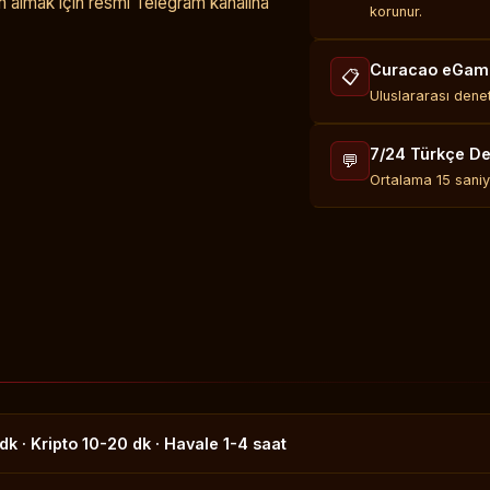
im almak için resmi Telegram kanalına
korunur.
Curacao eGami
📋
Uluslararası denet
7/24 Türkçe De
💬
Ortalama 15 saniy
k · Kripto 10-20 dk · Havale 1-4 saat