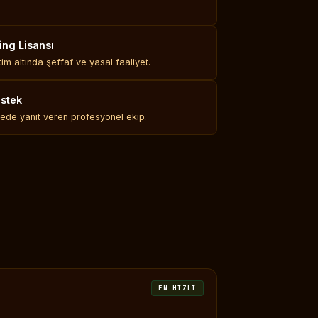
ng Lisansı
im altında şeffaf ve yasal faaliyet.
stek
ede yanıt veren profesyonel ekip.
EN HIZLI