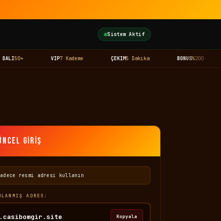
Sistem Aktif
ALI
50+
VIP
7 Kademe
ÇEKIM
5 Dakika
BONUS
%200
ÜNCEL GİRİŞ
adece resmi adresi kullanın
ULANMIŞ ADRES:
.casibomgir.site
Kopyala