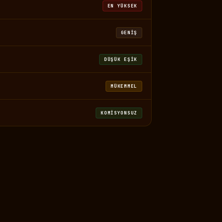
EN YÜKSEK
GENIŞ
DÜŞÜK EŞIK
MÜKEMMEL
KOMISYONSUZ