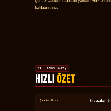
güncel Casibom adresini yansıtır. Anlık bildir
katılabilirsiniz.
02 · GENEL BAKIŞ
HIZLI
ÖZET
E-cüzdan 5 d
Çekim Hızı