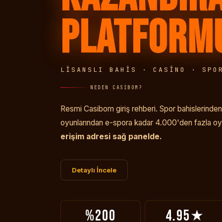
PLATFORM
LISANSLI BAHIS · CASINO · SPO
NEDEN CASIBOM?
Resmi Casibom giriş rehberi. Spor bahislerinden 
oyunlarından e-spora kadar 4.000'den fazla oyu
erişim adresi sağ panelde.
Detaylı İncele
%200
4.95★