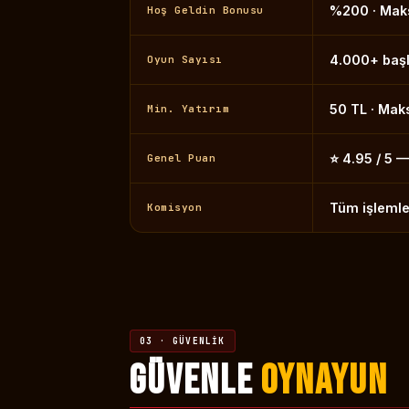
%200 · Maks
Hoş Geldin Bonusu
4.000+ başlı
Oyun Sayısı
50 TL · Mak
Min. Yatırım
⭐ 4.95 / 5 
Genel Puan
Tüm işlemle
Komisyon
03 · GÜVENLIK
GÜVENLE
OYNAYUN