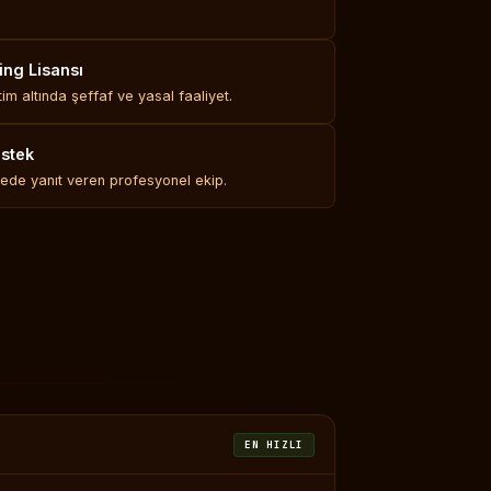
ng Lisansı
im altında şeffaf ve yasal faaliyet.
stek
ede yanıt veren profesyonel ekip.
EN HIZLI