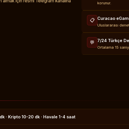
im almak için resmi Telegram kanalına
korunur.
Curacao eGami
📋
Uluslararası denet
7/24 Türkçe De
💬
Ortalama 15 saniy
k · Kripto 10-20 dk · Havale 1-4 saat