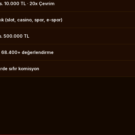
. 10.000 TL · 20x Çevrim
k (slot, casino, spor, e-spor)
s. 500.000 TL
— 68.400+ değerlendirme
rde sıfır komisyon