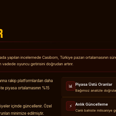
R
ada yapılan incelemede Casibom, Türkiye pazarı ortalamasının sürek
 vadede oyuncu getirisini doğrudan artırır.
rına rakip platformlardan daha
Piyasa Üstü Oranlar
📊
iste piyasa ortalamasının %15
Bağımsız analizle doğrula
Anlık Güncelleme
⚡
iyeler içinde güncellenir. Özel
Canlı bahiste milisaniye 
ları minimize edilmiştir.