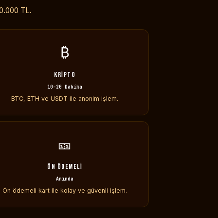
00.000 TL.
₿
KRİPTO
10–20 Dakika
BTC, ETH ve USDT ile anonim işlem.
🎫
ÖN ÖDEMELİ
Anında
Ön ödemeli kart ile kolay ve güvenli işlem.