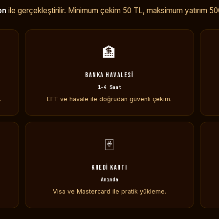
on
ile gerçekleştirilir. Minimum çekim 50 TL, maksimum yatırım 5
🏦
BANKA HAVALESİ
1–4 Saat
.
EFT ve havale ile doğrudan güvenli çekim.
🃏
KREDİ KARTI
Anında
Visa ve Mastercard ile pratik yükleme.