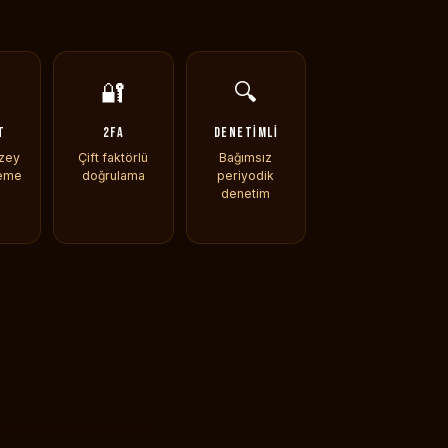
🔐
🔍
T
2FA
DENETİMLİ
üzey
Çift faktörlü
Bağımsız
leme
doğrulama
periyodik
denetim