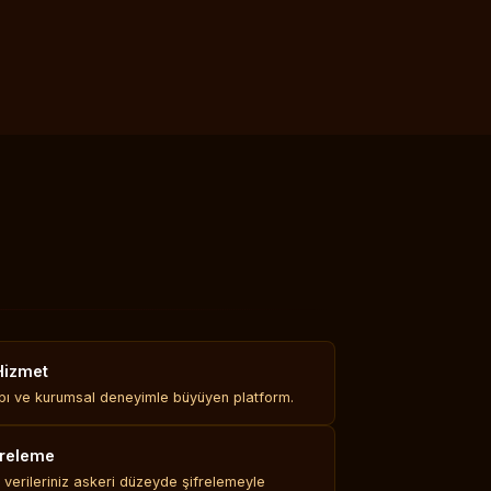
Hizmet
apı ve kurumsal deneyimle büyüyen platform.
freleme
l verileriniz askeri düzeyde şifrelemeyle