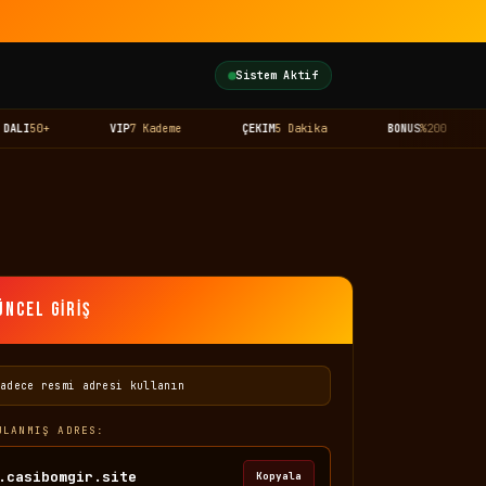
Sistem Aktif
ALI
50+
VIP
7 Kademe
ÇEKIM
5 Dakika
BONUS
%200
ÜNCEL GİRİŞ
adece resmi adresi kullanın
ULANMIŞ ADRES:
.casibomgir.site
Kopyala