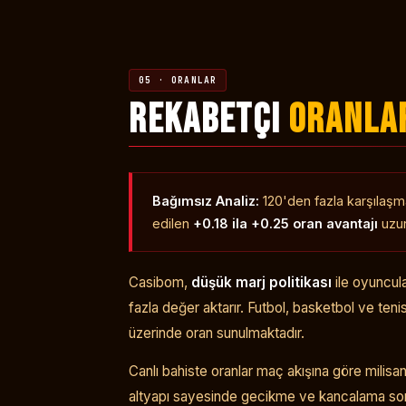
05 · ORANLAR
REKABETÇI
ORANLA
Bağımsız Analiz:
120'den fazla karşılaşm
edilen
+0.18 ila +0.25 oran avantajı
uzun
Casibom,
düşük marj politikası
ile oyuncula
fazla değer aktarır. Futbol, basketbol ve ten
üzerinde oran sunulmaktadır.
Canlı bahiste oranlar maç akışına göre milisan
altyapı sayesinde gecikme ve kancalama sorun