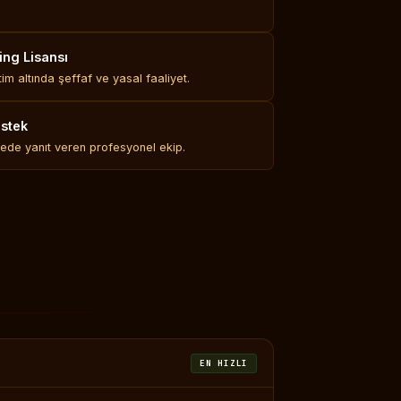
ng Lisansı
im altında şeffaf ve yasal faaliyet.
stek
ede yanıt veren profesyonel ekip.
EN HIZLI