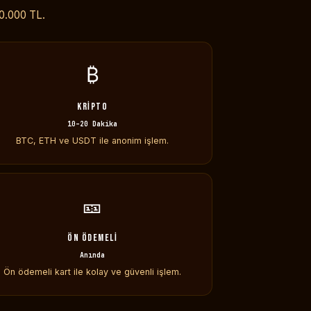
00.000 TL.
₿
KRİPTO
10–20 Dakika
BTC, ETH ve USDT ile anonim işlem.
🎫
ÖN ÖDEMELİ
Anında
Ön ödemeli kart ile kolay ve güvenli işlem.