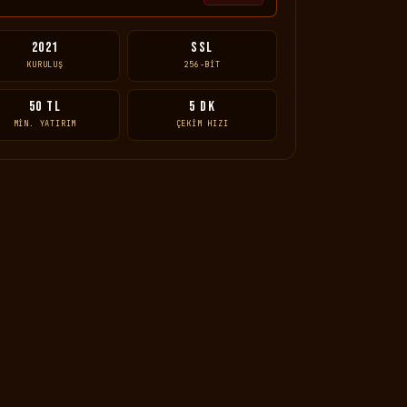
2021
SSL
KURULUŞ
256-BIT
50 TL
5 DK
MIN. YATIRIM
ÇEKIM HIZI