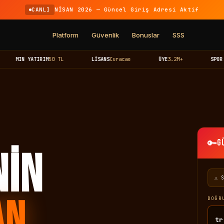
CANLI
NİSAN 2026 — Güncel Giriş Adresi Aktif
Platform
Güvenlik
Bonuslar
SSS
MIN YATIRIM
50 TL
LİSANS
Curacao
ÜYE
3.2M+
SPOR D
🔑
G
NİN
⚠ S
AN
DOĞR
tr