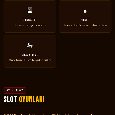
🎴
♠️
BACCARAT
POKER
Hız ve strateji bir arada
Texas Hold'em ve daha fazlası
🎠
CRAZY TIME
Çark bonusu ve büyük ödüller
07 · SLOT
SLOT
OYUNLARI