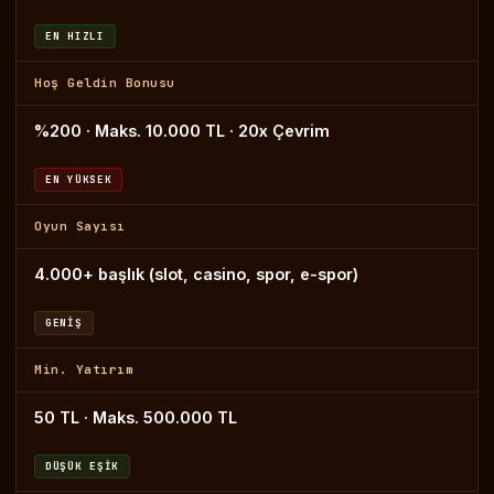
EN HIZLI
Hoş Geldin Bonusu
%200 · Maks. 10.000 TL · 20x Çevrim
EN YÜKSEK
Oyun Sayısı
4.000+ başlık (slot, casino, spor, e-spor)
GENIŞ
Min. Yatırım
50 TL · Maks. 500.000 TL
DÜŞÜK EŞIK