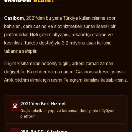
Casibom
, 2021'den bu yana Türkiye kullanıcılarına spor
bahisleri, canlı casino ve slot hizmetleri sunan lisanslı bir
platformdur. Hızlı çekim altyapısı, rekabetçi oranları ve
kesintisiz Türkçe desteğiyle 3,2 milyonu aşan kullanıcı
tabanına sahiptir.
Erişim kısıtlamaları nedeniyle giriş adresi zaman zaman
değişebilir. Bu rehber daima güncel Casibom adresini yansıtır.
Anlık bildirim almak için resmi Telegram kanalına katılabilirsiniz.
2021'den Beri Hizmet
🏆
Güçlü teknik altyapı ve kurumsal deneyimle büyüyen
platform.
256-Bit SSL Şifreleme