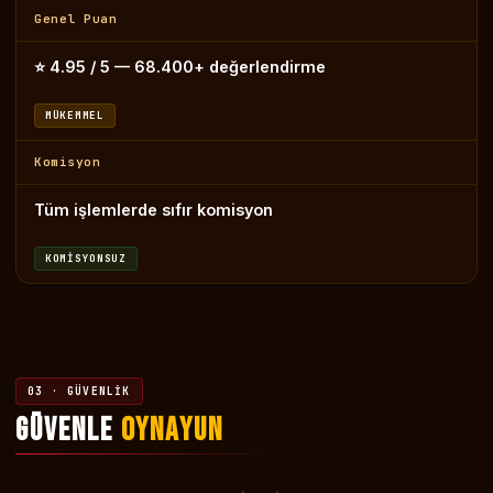
Genel Puan
⭐ 4.95 / 5 — 68.400+ değerlendirme
MÜKEMMEL
Komisyon
Tüm işlemlerde sıfır komisyon
KOMISYONSUZ
03 · GÜVENLIK
GÜVENLE
OYNAYUN