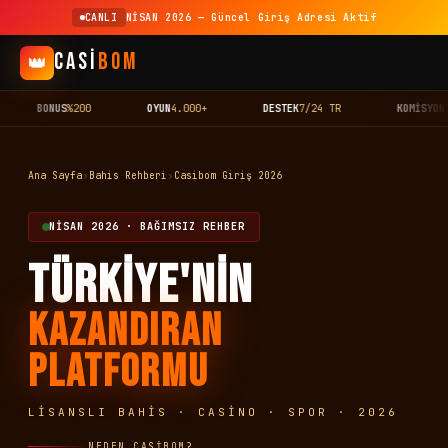
CANLI
NİSAN 2026 — Güncel Giriş Adresi Aktif
Casi
bom
👑
BONUS
%200
OYUN
4.000+
DESTEK
7/24 TR
KOMİSYON
S
›
›
Ana Sayfa
Bahis Rehberi
Casibom Giriş 2026
NISAN 2026 · BAĞIMSIZ REHBER
TÜRKİYE'NİN
KAZANDIRAN
PLATFORMU
LISANSLI BAHIS · CASINO · SPOR · 2026
NEDEN CASIBOM?