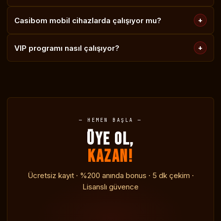
periyodik kontrolleriyle oyuncu güvenliği en üst seviyede
dakika, banka havalesi 1–4 saat içinde tamamlanır. Tüm
tutulur. Fonlar operasyonel hesaplardan ayrı saklanır.
yöntemlerde komisyon yoktur. Minimum çekim tutarı 50
İlk üyeliğinizde yapacağınız ilk yatırıma otomatik olarak
Casibom mobil cihazlarda çalışıyor mu?
+
TL'dir.
%200 bonus eklenir. Maksimum bonus tutarı 10.000 TL,
çevrim şartı 20x'tir. Bonus kodu ya da ek işlem gerekmez;
Evet. Ek uygulama indirmenize gerek yoktur; Android veya
VIP programı nasıl çalışıyor?
+
anında hesabınıza tanımlanır.
iOS tarayıcınızdan güncel adrese gitmeniz yeterlidir.
Android APK resmi siteden indirilebilir. iOS'ta PWA desteği
Çaylak, Bronz, Gümüş, Altın, Platin, Elmas ve Kral olmak
mevcuttur. Tüm özellikler eksiksiz kullanılabilir.
üzere 7 kademeli sistem. Her seviyede cashback artar,
özel bonuslar devreye girer, çekim limitleri genişler. Kral
seviyesinde kişisel hesap yöneticisi atanır.
— HEMEN BAŞLA —
ÜYE OL,
KAZAN!
Ücretsiz kayıt · %200 anında bonus · 5 dk çekim ·
Lisanslı güvence