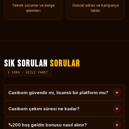
Teknik sorunlar ve belge
Güncel adres ve kampanya
işlemleri.
takibi.
SIK SORULAN
SORULAR
5 SORU · HIZLI YANIT
Casibom güvenilir mi, lisanslı bir platform mu?
+
Evet. Curacao eGaming lisansı kapsamında uluslararası
Casibom çekim süresi ne kadar?
+
denetim altında faaliyet gösterir. 256-bit SSL şifreleme, çift
faktörlü doğrulama ve bağımsız denetim kuruluşlarının
E-cüzdan çekimleri 5 dakika, kripto para çekimleri 10–20
%200 hoş geldin bonusu nasıl alınır?
+