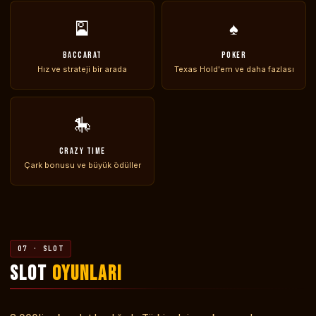
🎴
♠️
BACCARAT
POKER
Hız ve strateji bir arada
Texas Hold'em ve daha fazlası
🎠
CRAZY TIME
Çark bonusu ve büyük ödüller
07 · SLOT
SLOT
OYUNLARI