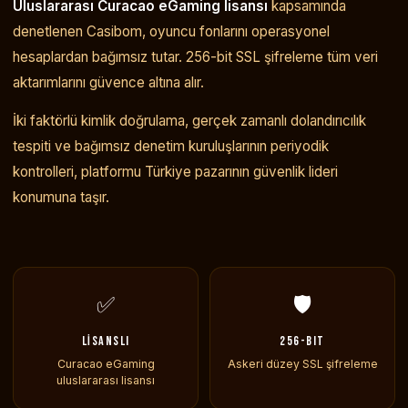
Uluslararası Curacao eGaming lisansı
kapsamında
denetlenen Casibom, oyuncu fonlarını operasyonel
hesaplardan bağımsız tutar. 256-bit SSL şifreleme tüm veri
aktarımlarını güvence altına alır.
İki faktörlü kimlik doğrulama, gerçek zamanlı dolandırıcılık
tespiti ve bağımsız denetim kuruluşlarının periyodik
kontrolleri, platformu Türkiye pazarının güvenlik lideri
konumuna taşır.
✅
🛡️
LİSANSLI
256-BIT
Curacao eGaming
Askeri düzey SSL şifreleme
uluslararası lisansı