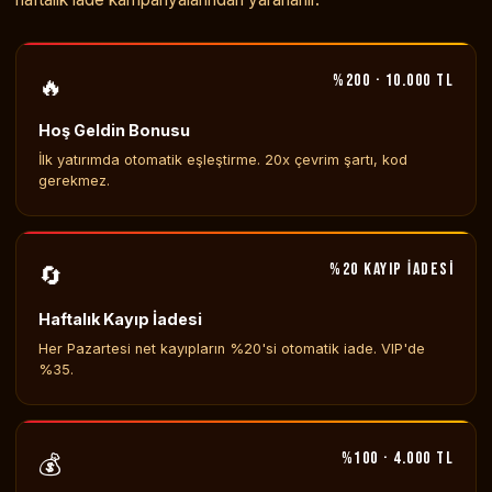
%200 · 10.000 TL
🔥
Hoş Geldin Bonusu
İlk yatırımda otomatik eşleştirme. 20x çevrim şartı, kod
gerekmez.
%20 Kayıp İadesi
🔄
Haftalık Kayıp İadesi
Her Pazartesi net kayıpların %20'si otomatik iade. VIP'de
%35.
%100 · 4.000 TL
💰