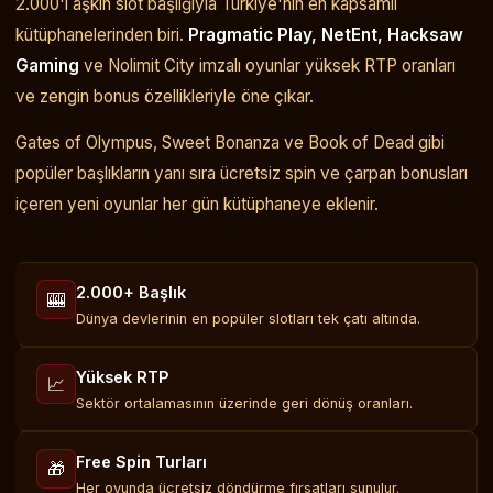
2.000'i aşkın slot başlığıyla Türkiye'nin en kapsamlı
kütüphanelerinden biri.
Pragmatic Play, NetEnt, Hacksaw
Gaming
ve Nolimit City imzalı oyunlar yüksek RTP oranları
ve zengin bonus özellikleriyle öne çıkar.
Gates of Olympus, Sweet Bonanza ve Book of Dead gibi
popüler başlıkların yanı sıra ücretsiz spin ve çarpan bonusları
içeren yeni oyunlar her gün kütüphaneye eklenir.
2.000+ Başlık
🎰
Dünya devlerinin en popüler slotları tek çatı altında.
Yüksek RTP
📈
Sektör ortalamasının üzerinde geri dönüş oranları.
Free Spin Turları
🎁
Her oyunda ücretsiz döndürme fırsatları sunulur.