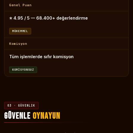
Genel Puan
⭐ 4.95 / 5 — 68.400+ değerlendirme
MÜKEMMEL
Komisyon
Tüm işlemlerde sıfır komisyon
KOMISYONSUZ
03 · GÜVENLIK
GÜVENLE
OYNAYUN