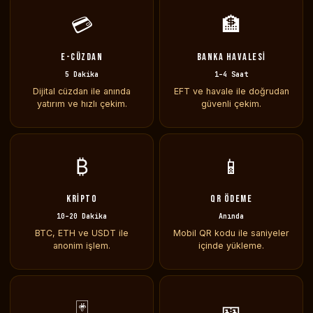
💳
🏦
E-CÜZDAN
BANKA HAVALESİ
5 Dakika
1–4 Saat
Dijital cüzdan ile anında
EFT ve havale ile doğrudan
yatırım ve hızlı çekim.
güvenli çekim.
₿
📱
KRİPTO
QR ÖDEME
10–20 Dakika
Anında
BTC, ETH ve USDT ile
Mobil QR kodu ile saniyeler
anonim işlem.
içinde yükleme.
🃏
🎫