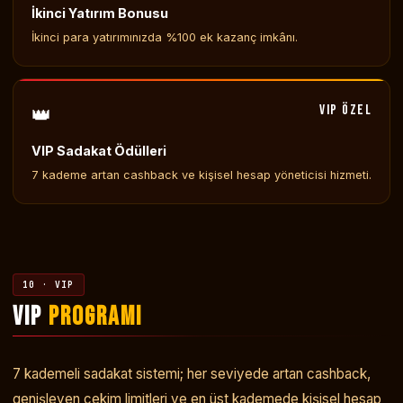
İkinci Yatırım Bonusu
İkinci para yatırımınızda %100 ek kazanç imkânı.
VIP Özel
👑
VIP Sadakat Ödülleri
7 kademe artan cashback ve kişisel hesap yöneticisi hizmeti.
10 · VIP
VIP
PROGRAMI
7 kademeli sadakat sistemi; her seviyede artan cashback,
genişleyen çekim limitleri ve en üst kademede kişisel hesap