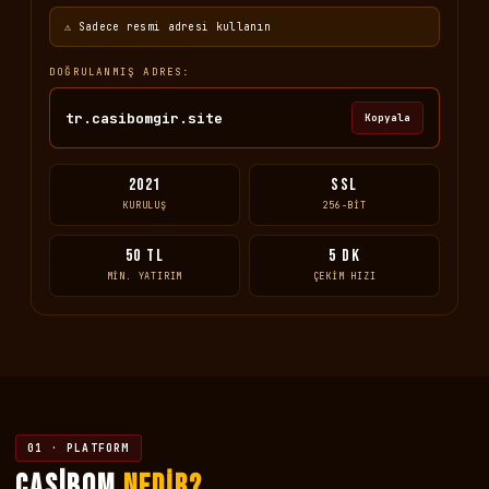
⚠ Sadece resmi adresi kullanın
DOĞRULANMIŞ ADRES:
tr.casibomgir.site
Kopyala
2021
SSL
KURULUŞ
256-BIT
50 TL
5 DK
MIN. YATIRIM
ÇEKIM HIZI
01 · PLATFORM
Casibom
NEDİR?