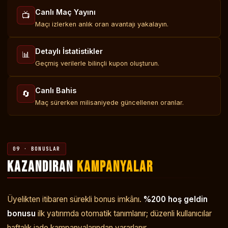
Canlı Maç Yayını
📺
Maçı izlerken anlık oran avantajı yakalayın.
Detaylı İstatistikler
📊
Geçmiş verilerle bilinçli kupon oluşturun.
Canlı Bahis
🔄
Maç sürerken milisaniyede güncellenen oranlar.
09 · BONUSLAR
KAZANDIRAN
KAMPANYALAR
Üyelikten itibaren sürekli bonus imkânı.
%200 hoş geldin
bonusu
ilk yatırımda otomatik tanımlanır; düzenli kullanıcılar
haftalık iade kampanyalarından yararlanır.