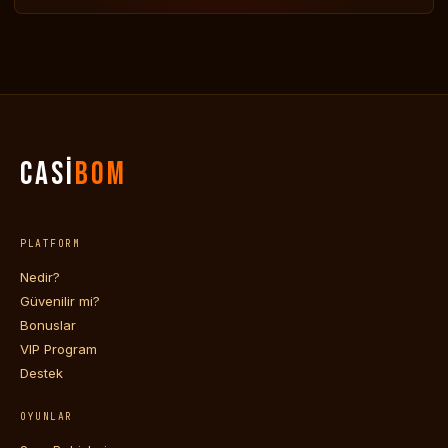
Casi
bom
PLATFORM
Nedir?
Güvenilir mi?
Bonuslar
VIP Program
Destek
OYUNLAR