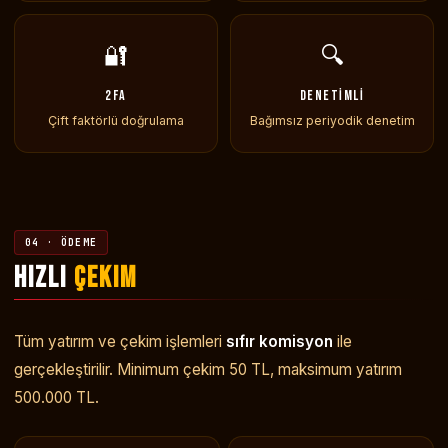
🔐
🔍
2FA
DENETİMLİ
Çift faktörlü doğrulama
Bağımsız periyodik denetim
04 · ÖDEME
HIZLI
ÇEKIM
Tüm yatırım ve çekim işlemleri
sıfır komisyon
ile
gerçekleştirilir. Minimum çekim 50 TL, maksimum yatırım
500.000 TL.