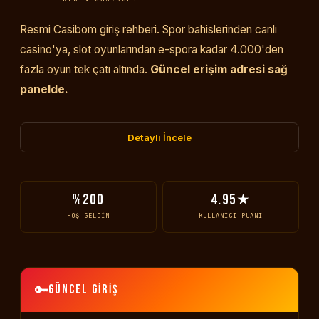
Resmi Casibom giriş rehberi. Spor bahislerinden canlı
casino'ya, slot oyunlarından e-spora kadar 4.000'den
fazla oyun tek çatı altında.
Güncel erişim adresi sağ
panelde.
Detaylı İncele
%200
4.95★
HOŞ GELDIN
KULLANICI PUANI
🔑
GÜNCEL GİRİŞ