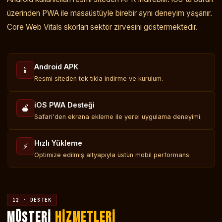
üzerinden PWA ile masaüstüyle birebir aynı deneyim yaşanır.
Core Web Vitals skorları sektör zirvesini göstermektedir.
Android APK
📱
Resmi siteden tek tıkla indirme ve kurulum.
iOS PWA Desteği
🍎
Safari'den ekrana ekleme ile yerel uygulama deneyimi.
Hızlı Yükleme
⚡
Optimize edilmiş altyapıyla üstün mobil performans.
12 · DESTEK
MÜŞTERİ
HİZMETLERİ