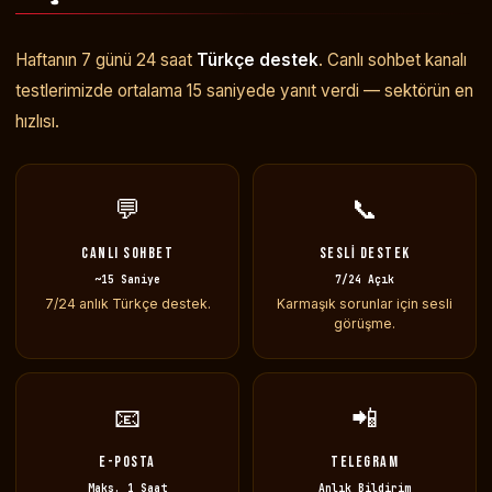
Haftanın 7 günü 24 saat
Türkçe destek
. Canlı sohbet kanalı
testlerimizde ortalama 15 saniyede yanıt verdi — sektörün en
hızlısı.
💬
📞
CANLI SOHBET
SESLİ DESTEK
~15 Saniye
7/24 Açık
7/24 anlık Türkçe destek.
Karmaşık sorunlar için sesli
görüşme.
📧
📲
E-POSTA
TELEGRAM
Maks. 1 Saat
Anlık Bildirim