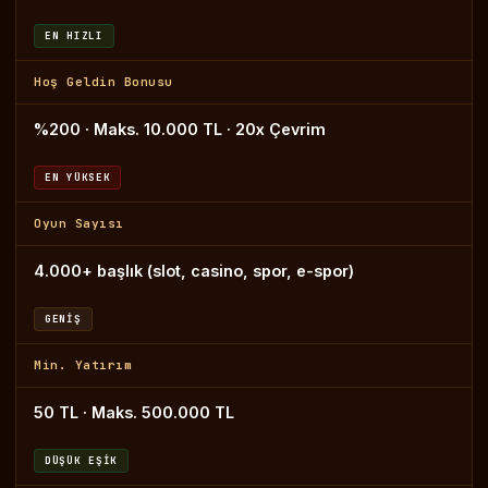
EN HIZLI
Hoş Geldin Bonusu
%200 · Maks. 10.000 TL · 20x Çevrim
EN YÜKSEK
Oyun Sayısı
4.000+ başlık (slot, casino, spor, e-spor)
GENIŞ
Min. Yatırım
50 TL · Maks. 500.000 TL
DÜŞÜK EŞIK