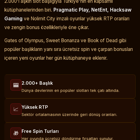
2.000'i aşkın slot başlığıyla Türkiye'nin en kapsamlı
kütüphanelerinden biri.
Pragmatic Play, NetEnt, Hacksaw
Gaming
ve Nolimit City imzalı oyunlar yüksek RTP oranları
ve zengin bonus özellikleriyle öne çıkar.
Gates of Olympus, Sweet Bonanza ve Book of Dead gibi
popüler başlıkların yanı sıra ücretsiz spin ve çarpan bonusları
içeren yeni oyunlar her gün kütüphaneye eklenir.
2.000+ Başlık
🎰
Dünya devlerinin en popüler slotları tek çatı altında.
Yüksek RTP
📈
Sektör ortalamasının üzerinde geri dönüş oranları.
Free Spin Turları
🎁
Her oyunda ücretsiz döndürme fırsatları sunulur.