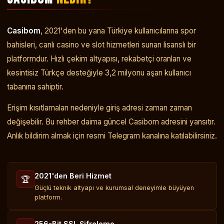
Casibom
, 2021'den bu yana Türkiye kullanıcılarına spor
bahisleri, canlı casino ve slot hizmetleri sunan lisanslı bir
platformdur. Hızlı çekim altyapısı, rekabetçi oranları ve
kesintisiz Türkçe desteğiyle 3,2 milyonu aşan kullanıcı
tabanına sahiptir.
Erişim kısıtlamaları nedeniyle giriş adresi zaman zaman
değişebilir. Bu rehber daima güncel Casibom adresini yansıtır.
Anlık bildirim almak için resmi Telegram kanalına katılabilirsiniz.
2021'den Beri Hizmet
🏆
Güçlü teknik altyapı ve kurumsal deneyimle büyüyen
platform.
256-Bit SSL Şifreleme