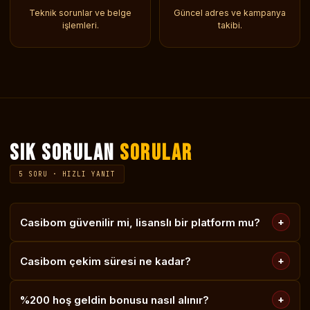
Teknik sorunlar ve belge
Güncel adres ve kampanya
işlemleri.
takibi.
SIK SORULAN
SORULAR
5 SORU · HIZLI YANIT
Casibom güvenilir mi, lisanslı bir platform mu?
+
Evet. Curacao eGaming lisansı kapsamında uluslararası
Casibom çekim süresi ne kadar?
+
denetim altında faaliyet gösterir. 256-bit SSL şifreleme, çift
faktörlü doğrulama ve bağımsız denetim kuruluşlarının
E-cüzdan çekimleri 5 dakika, kripto para çekimleri 10–20
%200 hoş geldin bonusu nasıl alınır?
+