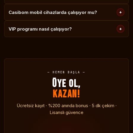
periyodik kontrolleriyle oyuncu güvenliği en üst seviyede
dakika, banka havalesi 1–4 saat içinde tamamlanır. Tüm
tutulur. Fonlar operasyonel hesaplardan ayrı saklanır.
yöntemlerde komisyon yoktur. Minimum çekim tutarı 50
İlk üyeliğinizde yapacağınız ilk yatırıma otomatik olarak
Casibom mobil cihazlarda çalışıyor mu?
+
TL'dir.
%200 bonus eklenir. Maksimum bonus tutarı 10.000 TL,
çevrim şartı 20x'tir. Bonus kodu ya da ek işlem gerekmez;
Evet. Ek uygulama indirmenize gerek yoktur; Android veya
VIP programı nasıl çalışıyor?
+
anında hesabınıza tanımlanır.
iOS tarayıcınızdan güncel adrese gitmeniz yeterlidir.
Android APK resmi siteden indirilebilir. iOS'ta PWA desteği
Çaylak, Bronz, Gümüş, Altın, Platin, Elmas ve Kral olmak
mevcuttur. Tüm özellikler eksiksiz kullanılabilir.
üzere 7 kademeli sistem. Her seviyede cashback artar,
özel bonuslar devreye girer, çekim limitleri genişler. Kral
seviyesinde kişisel hesap yöneticisi atanır.
— HEMEN BAŞLA —
ÜYE OL,
KAZAN!
Ücretsiz kayıt · %200 anında bonus · 5 dk çekim ·
Lisanslı güvence