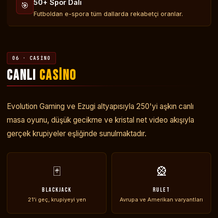
50+ Spor Dalı
🎯
Futboldan e-spora tüm dallarda rekabetçi oranlar.
06 · CASINO
CANLI
CASİNO
Evolution Gaming ve Ezugi altyapısıyla 250'yi aşkın canlı
masa oyunu, düşük gecikme ve kristal net video akışıyla
gerçek krupiyeler eşliğinde sunulmaktadır.
🃏
🎡
BLACKJACK
RULET
21'i geç, krupiyeyi yen
Avrupa ve Amerikan varyantları