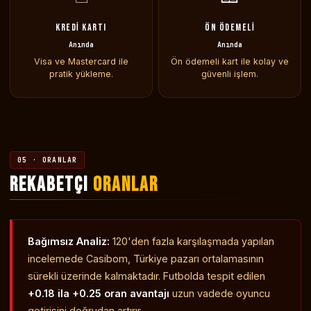
KREDİ KARTI
ÖN ÖDEMELİ
Anında
Anında
Visa ve Mastercard ile
Ön ödemeli kart ile kolay ve
pratik yükleme.
güvenli işlem.
05 · ORANLAR
REKABETÇI
ORANLAR
Bağımsız Analiz:
120'den fazla karşılaşmada yapılan
incelemede Casibom, Türkiye pazarı ortalamasının
sürekli üzerinde kalmaktadır. Futbolda tespit edilen
+0.18 ila +0.25 oran avantajı
uzun vadede oyuncu
getirisini doğrudan artırır.