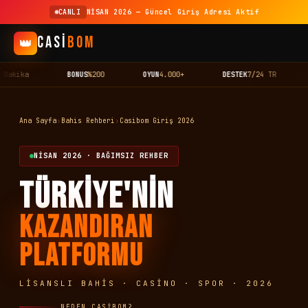
CANLI
NİSAN 2026 — Güncel Giriş Adresi Aktif
Casi
bom
👑
 Dakika
BONUS
%200
OYUN
4.000+
DESTEK
7/24 TR
›
›
Ana Sayfa
Bahis Rehberi
Casibom Giriş 2026
NISAN 2026 · BAĞIMSIZ REHBER
TÜRKİYE'NİN
KAZANDIRAN
PLATFORMU
LISANSLI BAHIS · CASINO · SPOR · 2026
NEDEN CASIBOM?