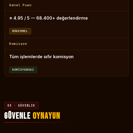
Genel Puan
⭐ 4.95 / 5 — 68.400+ değerlendirme
MÜKEMMEL
Komisyon
Tüm işlemlerde sıfır komisyon
KOMISYONSUZ
03 · GÜVENLIK
GÜVENLE
OYNAYUN