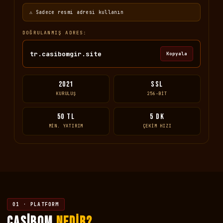
⚠ Sadece resmi adresi kullanın
DOĞRULANMIŞ ADRES:
tr.casibomgir.site
Kopyala
2021
SSL
KURULUŞ
256-BIT
50 TL
5 DK
MIN. YATIRIM
ÇEKIM HIZI
01 · PLATFORM
Casibom
NEDİR?