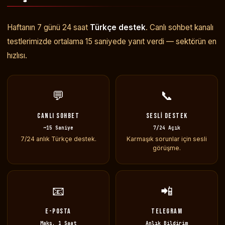
Haftanın 7 günü 24 saat
Türkçe destek
. Canlı sohbet kanalı
testlerimizde ortalama 15 saniyede yanıt verdi — sektörün en
hızlısı.
💬
📞
CANLI SOHBET
SESLİ DESTEK
~15 Saniye
7/24 Açık
7/24 anlık Türkçe destek.
Karmaşık sorunlar için sesli
görüşme.
📧
📲
E-POSTA
TELEGRAM
Maks. 1 Saat
Anlık Bildirim