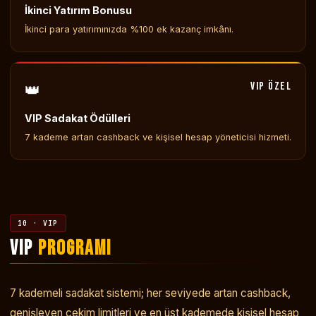
İkinci Yatırım Bonusu
İkinci para yatırımınızda %100 ek kazanç imkânı.
VIP Özel
👑
VIP Sadakat Ödülleri
7 kademe artan cashback ve kişisel hesap yöneticisi hizmeti.
10 · VIP
VIP
PROGRAMI
7 kademeli sadakat sistemi; her seviyede artan cashback,
genişleyen çekim limitleri ve en üst kademede kişisel hesap