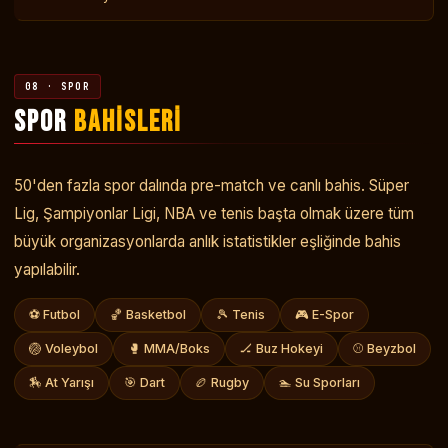
08 · SPOR
SPOR
BAHİSLERİ
50'den fazla spor dalında pre-match ve canlı bahis. Süper
Lig, Şampiyonlar Ligi, NBA ve tenis başta olmak üzere tüm
büyük organizasyonlarda anlık istatistikler eşliğinde bahis
yapılabilir.
⚽ Futbol
🏀 Basketbol
🎾 Tenis
🎮 E-Spor
🏐 Voleybol
🥊 MMA/Boks
🏒 Buz Hokeyi
⚾ Beyzbol
🏇 At Yarışı
🎯 Dart
🏉 Rugby
🏊 Su Sporları