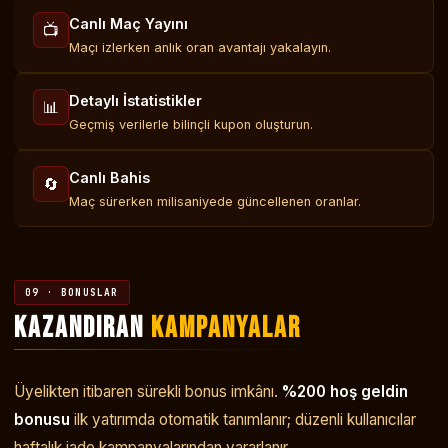
Canlı Maç Yayını
📺
Maçı izlerken anlık oran avantajı yakalayın.
Detaylı İstatistikler
📊
Geçmiş verilerle bilinçli kupon oluşturun.
Canlı Bahis
🔄
Maç sürerken milisaniyede güncellenen oranlar.
09 · BONUSLAR
KAZANDIRAN
KAMPANYALAR
Üyelikten itibaren sürekli bonus imkânı.
%200 hoş geldin
bonusu
ilk yatırımda otomatik tanımlanır; düzenli kullanıcılar
haftalık iade kampanyalarından yararlanır.