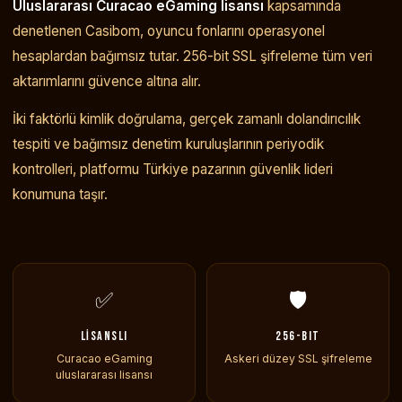
Uluslararası Curacao eGaming lisansı
kapsamında
denetlenen Casibom, oyuncu fonlarını operasyonel
hesaplardan bağımsız tutar. 256-bit SSL şifreleme tüm veri
aktarımlarını güvence altına alır.
İki faktörlü kimlik doğrulama, gerçek zamanlı dolandırıcılık
tespiti ve bağımsız denetim kuruluşlarının periyodik
kontrolleri, platformu Türkiye pazarının güvenlik lideri
konumuna taşır.
✅
🛡️
LİSANSLI
256-BIT
Curacao eGaming
Askeri düzey SSL şifreleme
uluslararası lisansı