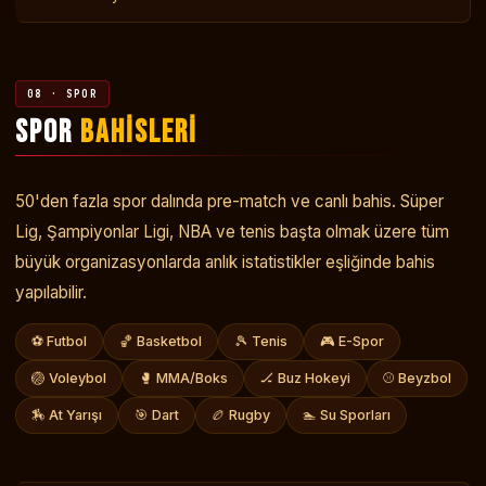
08 · SPOR
SPOR
BAHİSLERİ
50'den fazla spor dalında pre-match ve canlı bahis. Süper
Lig, Şampiyonlar Ligi, NBA ve tenis başta olmak üzere tüm
büyük organizasyonlarda anlık istatistikler eşliğinde bahis
yapılabilir.
⚽ Futbol
🏀 Basketbol
🎾 Tenis
🎮 E-Spor
🏐 Voleybol
🥊 MMA/Boks
🏒 Buz Hokeyi
⚾ Beyzbol
🏇 At Yarışı
🎯 Dart
🏉 Rugby
🏊 Su Sporları