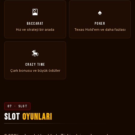
🎴
♠️
BACCARAT
POKER
Hız ve strateji bir arada
Texas Hold'em ve daha fazlası
🎠
CRAZY TIME
Çark bonusu ve büyük ödüller
07 · SLOT
SLOT
OYUNLARI