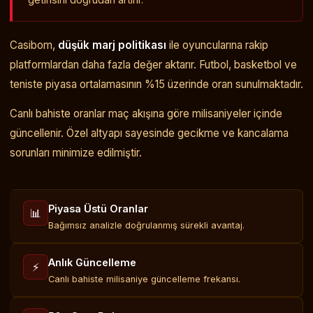
Casibom,
düşük marj politikası
ile oyuncularına rakip
platformlardan daha fazla değer aktarır. Futbol, basketbol ve
teniste piyasa ortalamasının %15 üzerinde oran sunulmaktadır.
Canlı bahiste oranlar maç akışına göre milisaniyeler içinde
güncellenir. Özel altyapı sayesinde gecikme ve kancalama
sorunları minimize edilmiştir.
Piyasa Üstü Oranlar
📊
Bağımsız analizle doğrulanmış sürekli avantaj.
Anlık Güncelleme
⚡
Canlı bahiste milisaniye güncelleme frekansı.