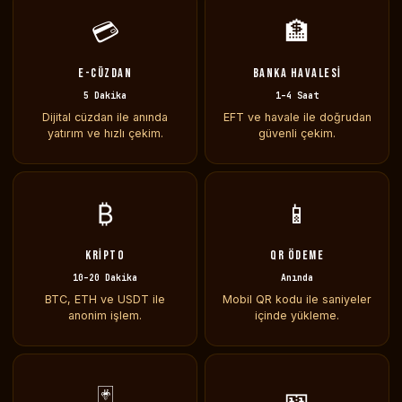
💳
🏦
E-CÜZDAN
BANKA HAVALESİ
5 Dakika
1–4 Saat
Dijital cüzdan ile anında
EFT ve havale ile doğrudan
yatırım ve hızlı çekim.
güvenli çekim.
₿
📱
KRİPTO
QR ÖDEME
10–20 Dakika
Anında
BTC, ETH ve USDT ile
Mobil QR kodu ile saniyeler
anonim işlem.
içinde yükleme.
🃏
🎫