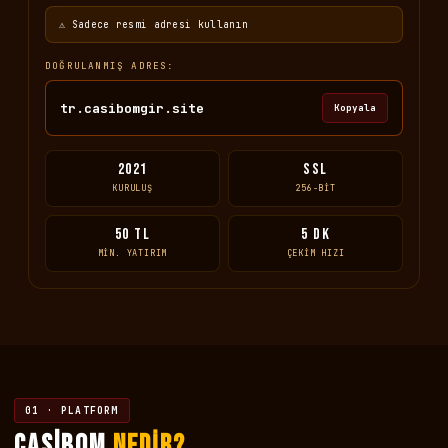
⚠ Sadece resmi adresi kullanın
DOĞRULANMIŞ ADRES:
tr.casibomgir.site
Kopyala
2021
SSL
KURULUŞ
256-BIT
50 TL
5 DK
MIN. YATIRIM
ÇEKIM HIZI
01 · PLATFORM
Casibom
NEDİR?