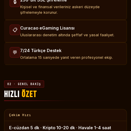
🔒
Kişisel ve finansal verileriniz askeri düzeyde
şifrelemeyle korunur.
Curacao eGaming Lisansı
📋
Uluslararası denetim altında şeffaf ve yasal faaliyet.
7/24 Türkçe Destek
💬
Ortalama 15 saniyede yanıt veren profesyonel ekip.
02 · GENEL BAKIŞ
HIZLI
ÖZET
Çekim Hızı
E-cüzdan 5 dk · Kripto 10-20 dk · Havale 1-4 saat