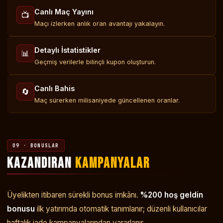
Canlı Maç Yayını
📺
Maçı izlerken anlık oran avantajı yakalayın.
Detaylı İstatistikler
📊
Geçmiş verilerle bilinçli kupon oluşturun.
Canlı Bahis
🔄
Maç sürerken milisaniyede güncellenen oranlar.
09 · BONUSLAR
KAZANDIRAN
KAMPANYALAR
Üyelikten itibaren sürekli bonus imkânı.
%200 hoş geldin
bonusu
ilk yatırımda otomatik tanımlanır; düzenli kullanıcılar
haftalık iade kampanyalarından yararlanır.