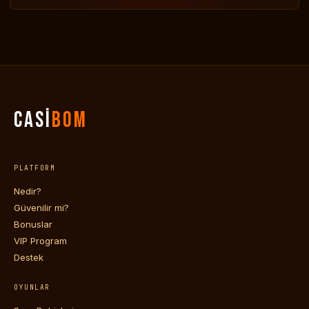
Casi
bom
PLATFORM
Nedir?
Güvenilir mi?
Bonuslar
VIP Program
Destek
OYUNLAR