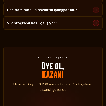
periyodik kontrolleriyle oyuncu güvenliği en üst seviyede
dakika, banka havalesi 1–4 saat içinde tamamlanır. Tüm
tutulur. Fonlar operasyonel hesaplardan ayrı saklanır.
yöntemlerde komisyon yoktur. Minimum çekim tutarı 50
İlk üyeliğinizde yapacağınız ilk yatırıma otomatik olarak
Casibom mobil cihazlarda çalışıyor mu?
+
TL'dir.
%200 bonus eklenir. Maksimum bonus tutarı 10.000 TL,
çevrim şartı 20x'tir. Bonus kodu ya da ek işlem gerekmez;
Evet. Ek uygulama indirmenize gerek yoktur; Android veya
VIP programı nasıl çalışıyor?
+
anında hesabınıza tanımlanır.
iOS tarayıcınızdan güncel adrese gitmeniz yeterlidir.
Android APK resmi siteden indirilebilir. iOS'ta PWA desteği
Çaylak, Bronz, Gümüş, Altın, Platin, Elmas ve Kral olmak
mevcuttur. Tüm özellikler eksiksiz kullanılabilir.
üzere 7 kademeli sistem. Her seviyede cashback artar,
özel bonuslar devreye girer, çekim limitleri genişler. Kral
seviyesinde kişisel hesap yöneticisi atanır.
— HEMEN BAŞLA —
ÜYE OL,
KAZAN!
Ücretsiz kayıt · %200 anında bonus · 5 dk çekim ·
Lisanslı güvence