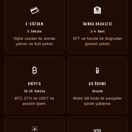
💳
🏦
E-CÜZDAN
BANKA HAVALESİ
5 Dakika
1–4 Saat
Dijital cüzdan ile anında
EFT ve havale ile doğrudan
yatırım ve hızlı çekim.
güvenli çekim.
₿
📱
KRİPTO
QR ÖDEME
10–20 Dakika
Anında
BTC, ETH ve USDT ile
Mobil QR kodu ile saniyeler
anonim işlem.
içinde yükleme.
🃏
🎫