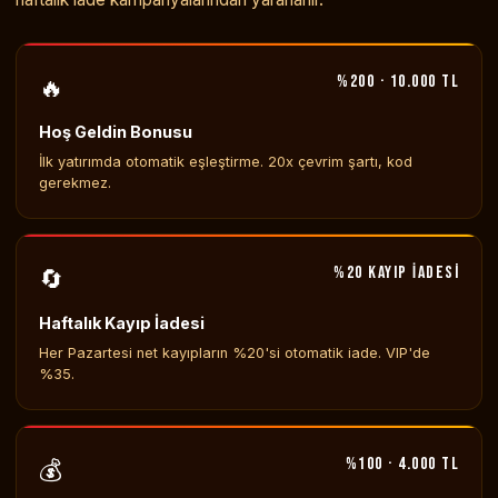
%200 · 10.000 TL
🔥
Hoş Geldin Bonusu
İlk yatırımda otomatik eşleştirme. 20x çevrim şartı, kod
gerekmez.
%20 Kayıp İadesi
🔄
Haftalık Kayıp İadesi
Her Pazartesi net kayıpların %20'si otomatik iade. VIP'de
%35.
%100 · 4.000 TL
💰