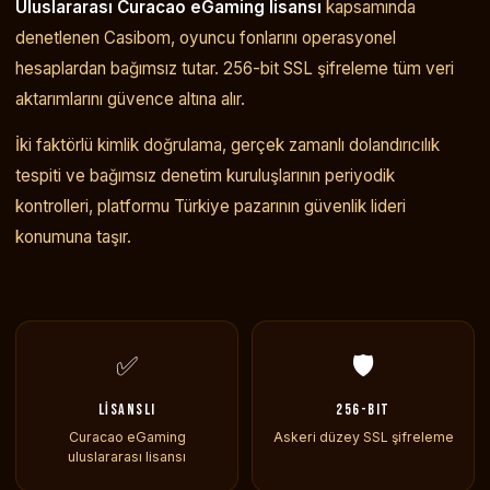
Uluslararası Curacao eGaming lisansı
kapsamında
denetlenen Casibom, oyuncu fonlarını operasyonel
hesaplardan bağımsız tutar. 256-bit SSL şifreleme tüm veri
aktarımlarını güvence altına alır.
İki faktörlü kimlik doğrulama, gerçek zamanlı dolandırıcılık
tespiti ve bağımsız denetim kuruluşlarının periyodik
kontrolleri, platformu Türkiye pazarının güvenlik lideri
konumuna taşır.
✅
🛡️
LİSANSLI
256-BIT
Curacao eGaming
Askeri düzey SSL şifreleme
uluslararası lisansı