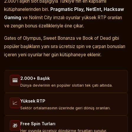
2.000'i aşkın slot başlığıyla Türkiye'nin en kapsamlı
kütüphanelerinden biri.
Pragmatic Play, NetEnt, Hacksaw
Gaming
ve Nolimit City imzalı oyunlar yüksek RTP oranları
ve zengin bonus özellikleriyle öne çıkar.
Gates of Olympus, Sweet Bonanza ve Book of Dead gibi
popüler başlıkların yanı sıra ücretsiz spin ve çarpan bonusları
içeren yeni oyunlar her gün kütüphaneye eklenir.
2.000+ Başlık
🎰
Dünya devlerinin en popüler slotları tek çatı altında.
Yüksek RTP
📈
Sektör ortalamasının üzerinde geri dönüş oranları.
Free Spin Turları
🎁
Her oyunda ücretsiz döndürme fırsatları sunulur.