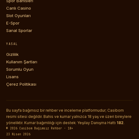
Spor Bahisleri
Canlı Casino
Slot Oyunları
E-Spor
Sanal Sporlar
YASAL
Gizlilik
Kullanım Şartları
Sorumlu Oyun
Lisans
Çerez Politikası
Bu sayfa bağımsız bir rehber ve inceleme platformudur; Casibom
resmi sitesi değildir. Bahis ve kumar yalnızca 18 yaş ve üzeri bireylere
yöneliktir. Kumar bağımlılığı için destek: Yeşilay Danışma Hattı
182
.
© 2026 Casibom Bağımsız Rehber · 18+
23 Nisan 2026