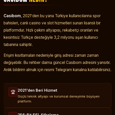
Casibom
, 2021'den bu yana Türkiye kullanıcılarına spor
bahisleri, canlı casino ve slot hizmetleri sunan lisanslı bir
platformdur. Hızlı çekim altyapısı, rekabetçi oranları ve
kesintisiz Türkçe desteğiyle 3,2 milyonu aşan kullanıcı
tabanına sahiptir.
Erişim kısıtlamaları nedeniyle giriş adresi zaman zaman
değişebilir. Bu rehber daima güncel Casibom adresini yansıtır.
Anlık bildirim almak için resmi Telegram kanalına katılabilirsiniz.
2021'den Beri Hizmet
🏆
Güçlü teknik altyapı ve kurumsal deneyimle büyüyen
platform.
256-Bit SSL Şifreleme