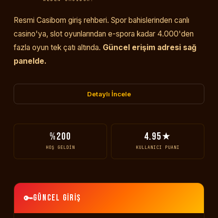
Resmi Casibom giriş rehberi. Spor bahislerinden canlı
casino'ya, slot oyunlarından e-spora kadar 4.000'den
fazla oyun tek çatı altında.
Güncel erişim adresi sağ
panelde.
Detaylı İncele
%200
4.95★
HOŞ GELDIN
KULLANICI PUANI
🔑
GÜNCEL GİRİŞ