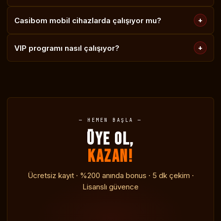
periyodik kontrolleriyle oyuncu güvenliği en üst seviyede
dakika, banka havalesi 1–4 saat içinde tamamlanır. Tüm
tutulur. Fonlar operasyonel hesaplardan ayrı saklanır.
yöntemlerde komisyon yoktur. Minimum çekim tutarı 50
İlk üyeliğinizde yapacağınız ilk yatırıma otomatik olarak
Casibom mobil cihazlarda çalışıyor mu?
+
TL'dir.
%200 bonus eklenir. Maksimum bonus tutarı 10.000 TL,
çevrim şartı 20x'tir. Bonus kodu ya da ek işlem gerekmez;
Evet. Ek uygulama indirmenize gerek yoktur; Android veya
VIP programı nasıl çalışıyor?
+
anında hesabınıza tanımlanır.
iOS tarayıcınızdan güncel adrese gitmeniz yeterlidir.
Android APK resmi siteden indirilebilir. iOS'ta PWA desteği
Çaylak, Bronz, Gümüş, Altın, Platin, Elmas ve Kral olmak
mevcuttur. Tüm özellikler eksiksiz kullanılabilir.
üzere 7 kademeli sistem. Her seviyede cashback artar,
özel bonuslar devreye girer, çekim limitleri genişler. Kral
seviyesinde kişisel hesap yöneticisi atanır.
— HEMEN BAŞLA —
ÜYE OL,
KAZAN!
Ücretsiz kayıt · %200 anında bonus · 5 dk çekim ·
Lisanslı güvence