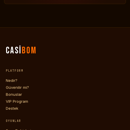
Casi
bom
PLATFORM
Nedir?
Güvenilir mi?
Bonuslar
VIP Program
Destek
OYUNLAR