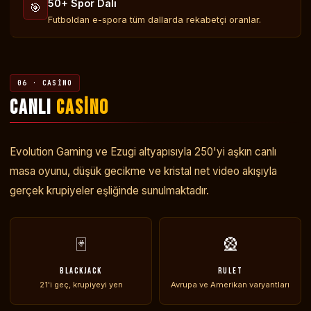
50+ Spor Dalı
🎯
Futboldan e-spora tüm dallarda rekabetçi oranlar.
06 · CASINO
CANLI
CASİNO
Evolution Gaming ve Ezugi altyapısıyla 250'yi aşkın canlı
masa oyunu, düşük gecikme ve kristal net video akışıyla
gerçek krupiyeler eşliğinde sunulmaktadır.
🃏
🎡
BLACKJACK
RULET
21'i geç, krupiyeyi yen
Avrupa ve Amerikan varyantları