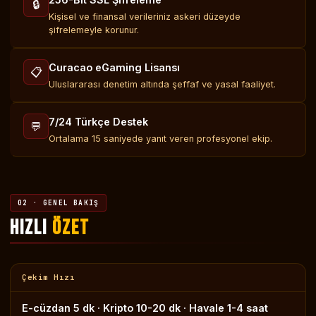
🔒
Kişisel ve finansal verileriniz askeri düzeyde
şifrelemeyle korunur.
Curacao eGaming Lisansı
📋
Uluslararası denetim altında şeffaf ve yasal faaliyet.
7/24 Türkçe Destek
💬
Ortalama 15 saniyede yanıt veren profesyonel ekip.
02 · GENEL BAKIŞ
HIZLI
ÖZET
Çekim Hızı
E-cüzdan 5 dk · Kripto 10-20 dk · Havale 1-4 saat