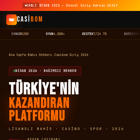
CANLI
NİSAN 2026 — Güncel Giriş Adresi Aktif
Casi
bom
👑
BONUS
%200
OYUN
4.000+
DESTEK
7/24 TR
KOMİSYON
S
›
›
Ana Sayfa
Bahis Rehberi
Casibom Giriş 2026
NISAN 2026 · BAĞIMSIZ REHBER
TÜRKİYE'NİN
KAZANDIRAN
PLATFORMU
LISANSLI BAHIS · CASINO · SPOR · 2026
NEDEN CASIBOM?