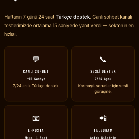
Haftanın 7 günü 24 saat
Türkçe destek
. Canlı sohbet kanalı
testlerimizde ortalama 15 saniyede yanıt verdi — sektörün en
hızlısı.
💬
📞
CANLI SOHBET
SESLİ DESTEK
~15 Saniye
7/24 Açık
7/24 anlık Türkçe destek.
Karmaşık sorunlar için sesli
görüşme.
📧
📲
E-POSTA
TELEGRAM
Maks. 1 Saat
Anlık Bildirim