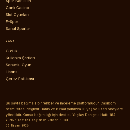
Spor Bahisleri
Canlı Casino
Slot Oyunları
E-Spor
Sanal Sporlar
YASAL
Gizlilik
Kullanım Şartları
Sorumlu Oyun
Lisans
Çerez Politikası
Bu sayfa bağımsız bir rehber ve inceleme platformudur; Casibom
resmi sitesi değildir. Bahis ve kumar yalnızca 18 yaş ve üzeri bireylere
yöneliktir. Kumar bağımlılığı için destek: Yeşilay Danışma Hattı
182
.
© 2026 Casibom Bağımsız Rehber · 18+
23 Nisan 2026