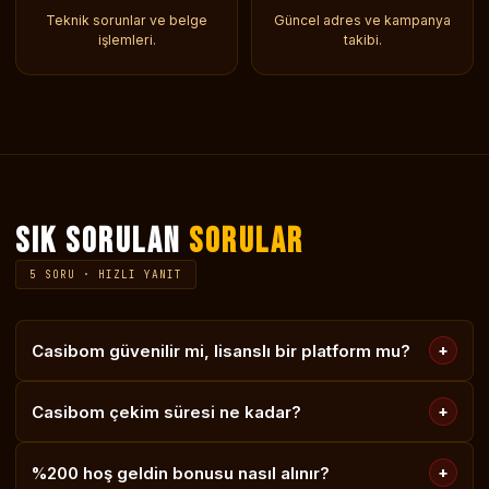
Teknik sorunlar ve belge
Güncel adres ve kampanya
işlemleri.
takibi.
SIK SORULAN
SORULAR
5 SORU · HIZLI YANIT
Casibom güvenilir mi, lisanslı bir platform mu?
+
Evet. Curacao eGaming lisansı kapsamında uluslararası
Casibom çekim süresi ne kadar?
+
denetim altında faaliyet gösterir. 256-bit SSL şifreleme, çift
faktörlü doğrulama ve bağımsız denetim kuruluşlarının
E-cüzdan çekimleri 5 dakika, kripto para çekimleri 10–20
%200 hoş geldin bonusu nasıl alınır?
+