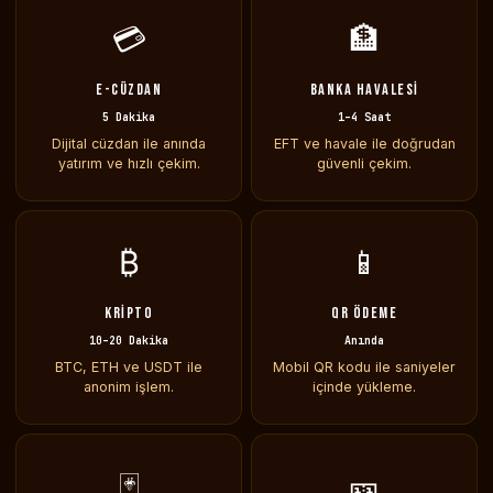
💳
🏦
E-CÜZDAN
BANKA HAVALESİ
5 Dakika
1–4 Saat
Dijital cüzdan ile anında
EFT ve havale ile doğrudan
yatırım ve hızlı çekim.
güvenli çekim.
₿
📱
KRİPTO
QR ÖDEME
10–20 Dakika
Anında
BTC, ETH ve USDT ile
Mobil QR kodu ile saniyeler
anonim işlem.
içinde yükleme.
🃏
🎫