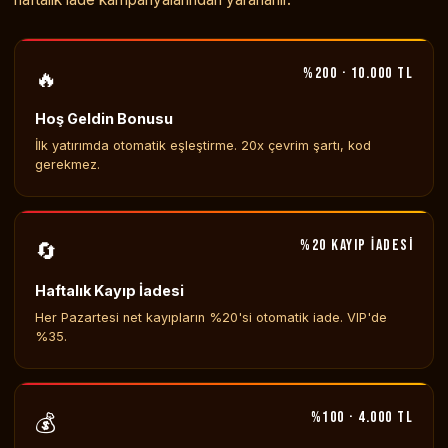
%200 · 10.000 TL
🔥
Hoş Geldin Bonusu
İlk yatırımda otomatik eşleştirme. 20x çevrim şartı, kod
gerekmez.
%20 Kayıp İadesi
🔄
Haftalık Kayıp İadesi
Her Pazartesi net kayıpların %20'si otomatik iade. VIP'de
%35.
%100 · 4.000 TL
💰