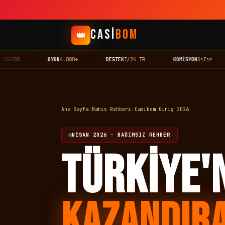
Casi
bom
👑
S
%200
OYUN
4.000+
DESTEK
7/24 TR
KOMİSYON
Sıfır
›
›
Ana Sayfa
Bahis Rehberi
Casibom Giriş 2026
NISAN 2026 · BAĞIMSIZ REHBER
TÜRKİYE'
KAZANDIR