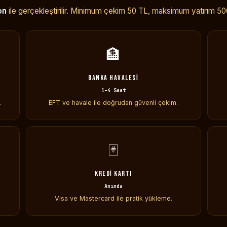
on
ile gerçekleştirilir. Minimum çekim 50 TL, maksimum yatırım 5
🏦
BANKA HAVALESİ
1–4 Saat
.
EFT ve havale ile doğrudan güvenli çekim.
🃏
KREDİ KARTI
Anında
Visa ve Mastercard ile pratik yükleme.