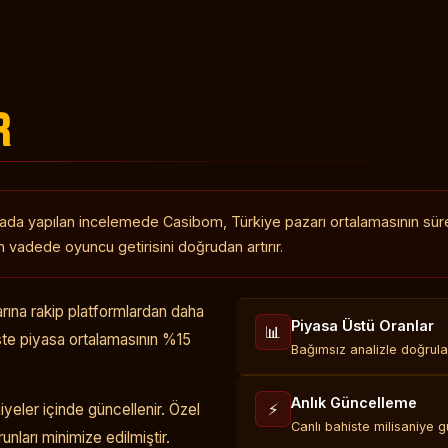
R
ada yapılan incelemede Casibom, Türkiye pazarı ortalamasının sürek
 vadede oyuncu getirisini doğrudan artırır.
rına rakip platformlardan daha
Piyasa Üstü Oranlar
📊
iste piyasa ortalamasının %15
Bağımsız analizle doğrula
Anlık Güncelleme
⚡
iyeler içinde güncellenir. Özel
Canlı bahiste milisaniye 
ları minimize edilmiştir.