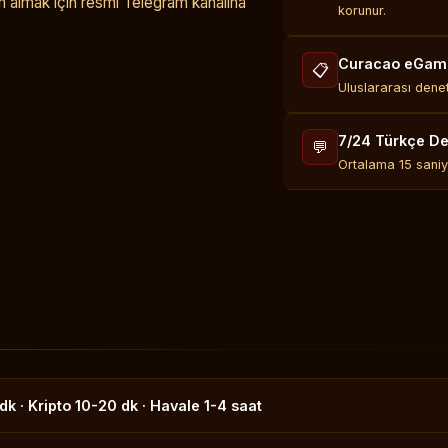
im almak için resmi Telegram kanalına
korunur.
Curacao eGami
📋
Uluslararası denet
7/24 Türkçe De
💬
Ortalama 15 saniy
k · Kripto 10-20 dk · Havale 1-4 saat