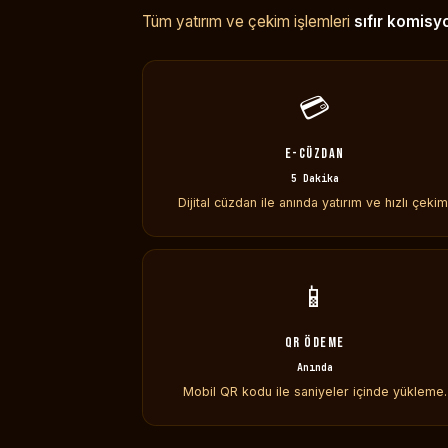
Tüm yatırım ve çekim işlemleri
sıfır komisy
💳
E-CÜZDAN
5 Dakika
Dijital cüzdan ile anında yatırım ve hızlı çekim
📱
QR ÖDEME
Anında
Mobil QR kodu ile saniyeler içinde yükleme.