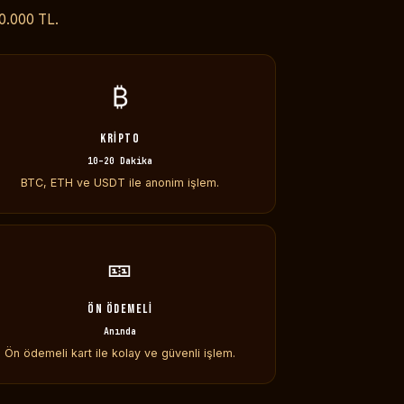
00.000 TL.
₿
KRİPTO
10–20 Dakika
BTC, ETH ve USDT ile anonim işlem.
🎫
ÖN ÖDEMELİ
Anında
Ön ödemeli kart ile kolay ve güvenli işlem.