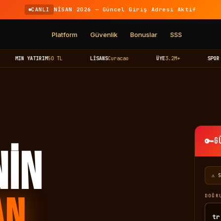
CANLI
NİSAN 2026 — Güncel Giriş Adresi Aktif
Platform
Güvenlik
Bonuslar
SSS
MIN YATIRIM
50 TL
LİSANS
Curacao
ÜYE
3.2M+
SPOR D
🔑
G
NİN
⚠ S
AN
DOĞR
tr