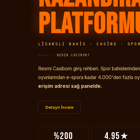
PLATFORM
LISANSLI BAHIS · CASINO · SPO
NEDEN CASIBOM?
Resmi Casibom giriş rehberi. Spor bahislerinden 
oyunlarından e-spora kadar 4.000'den fazla oyu
erişim adresi sağ panelde.
Detaylı İncele
%200
4.95★