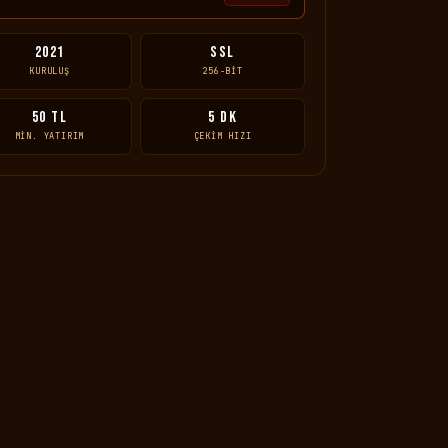
2021
SSL
KURULUŞ
256-BIT
50 TL
5 DK
MIN. YATIRIM
ÇEKIM HIZI