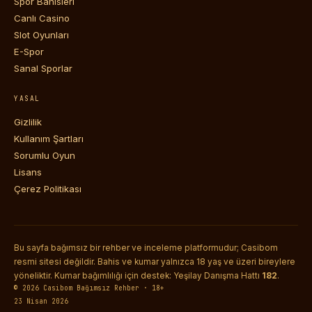
Spor Bahisleri
Canlı Casino
Slot Oyunları
E-Spor
Sanal Sporlar
YASAL
Gizlilik
Kullanım Şartları
Sorumlu Oyun
Lisans
Çerez Politikası
Bu sayfa bağımsız bir rehber ve inceleme platformudur; Casibom
resmi sitesi değildir. Bahis ve kumar yalnızca 18 yaş ve üzeri bireylere
yöneliktir. Kumar bağımlılığı için destek: Yeşilay Danışma Hattı
182
.
© 2026 Casibom Bağımsız Rehber · 18+
23 Nisan 2026