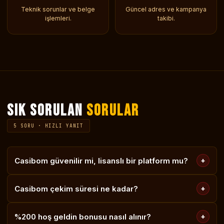
Teknik sorunlar ve belge
Güncel adres ve kampanya
işlemleri.
takibi.
SIK SORULAN
SORULAR
5 SORU · HIZLI YANIT
Casibom güvenilir mi, lisanslı bir platform mu?
+
Evet. Curacao eGaming lisansı kapsamında uluslararası
Casibom çekim süresi ne kadar?
+
denetim altında faaliyet gösterir. 256-bit SSL şifreleme, çift
faktörlü doğrulama ve bağımsız denetim kuruluşlarının
E-cüzdan çekimleri 5 dakika, kripto para çekimleri 10–20
%200 hoş geldin bonusu nasıl alınır?
+