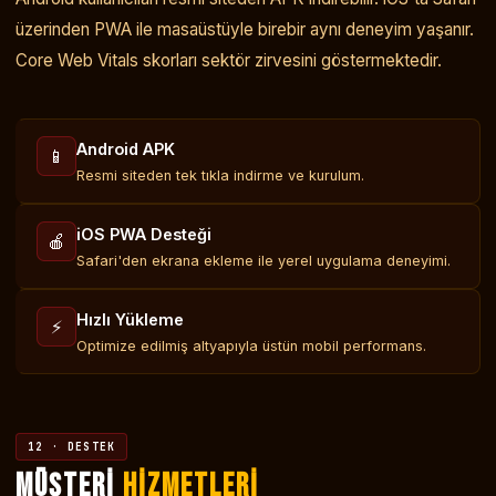
üzerinden PWA ile masaüstüyle birebir aynı deneyim yaşanır.
Core Web Vitals skorları sektör zirvesini göstermektedir.
Android APK
📱
Resmi siteden tek tıkla indirme ve kurulum.
iOS PWA Desteği
🍎
Safari'den ekrana ekleme ile yerel uygulama deneyimi.
Hızlı Yükleme
⚡
Optimize edilmiş altyapıyla üstün mobil performans.
12 · DESTEK
MÜŞTERİ
HİZMETLERİ