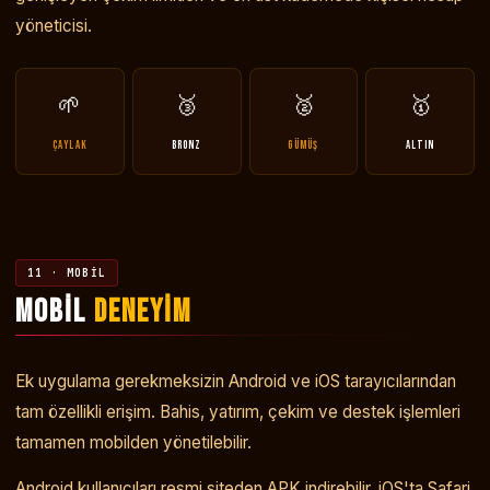
yöneticisi.
🌱
🥉
🥈
🥇
ÇAYLAK
BRONZ
GÜMÜŞ
ALTIN
11 · MOBIL
MOBİL
DENEYİM
Ek uygulama gerekmeksizin Android ve iOS tarayıcılarından
tam özellikli erişim. Bahis, yatırım, çekim ve destek işlemleri
tamamen mobilden yönetilebilir.
Android kullanıcıları resmi siteden APK indirebilir. iOS'ta Safari