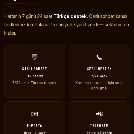
Haftanın 7 günü 24 saat
Türkçe destek
. Canlı sohbet kanalı
testlerimizde ortalama 15 saniyede yanıt verdi — sektörün en
hızlısı.
💬
📞
CANLI SOHBET
SESLİ DESTEK
~15 Saniye
7/24 Açık
7/24 anlık Türkçe destek.
Karmaşık sorunlar için sesli
görüşme.
📧
📲
E-POSTA
TELEGRAM
Maks. 1 Saat
Anlık Bildirim