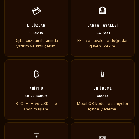
💳
🏦
E-CÜZDAN
BANKA HAVALESİ
5 Dakika
1–4 Saat
Dijital cüzdan ile anında
EFT ve havale ile doğrudan
yatırım ve hızlı çekim.
güvenli çekim.
₿
📱
KRİPTO
QR ÖDEME
10–20 Dakika
Anında
BTC, ETH ve USDT ile
Mobil QR kodu ile saniyeler
anonim işlem.
içinde yükleme.
🃏
🎫