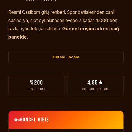
Resmi Casibom giriş rehberi. Spor bahislerinden canlı
casino'ya, slot oyunlarından e-spora kadar 4.000'den
fazla oyun tek çatı altında.
Güncel erişim adresi sağ
panelde.
Detaylı İncele
%200
4.95★
HOŞ GELDIN
KULLANICI PUANI
🔑
GÜNCEL GİRİŞ