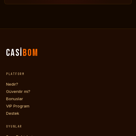
Casi
bom
PLATFORM
Nedir?
Güvenilir mi?
Bonuslar
VIP Program
Destek
OYUNLAR