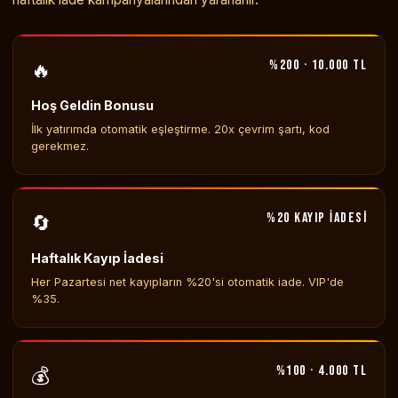
%200 · 10.000 TL
🔥
Hoş Geldin Bonusu
İlk yatırımda otomatik eşleştirme. 20x çevrim şartı, kod
gerekmez.
%20 Kayıp İadesi
🔄
Haftalık Kayıp İadesi
Her Pazartesi net kayıpların %20'si otomatik iade. VIP'de
%35.
%100 · 4.000 TL
💰