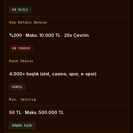
EN HIZLI
Hoş Geldin Bonusu
%200 · Maks. 10.000 TL · 20x Çevrim
EN YÜKSEK
Oyun Sayısı
4.000+ başlık (slot, casino, spor, e-spor)
GENIŞ
Min. Yatırım
50 TL · Maks. 500.000 TL
DÜŞÜK EŞIK