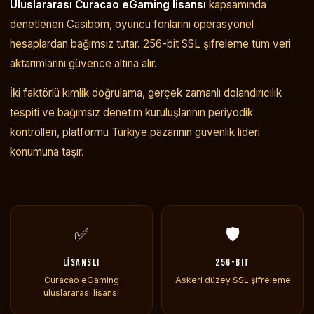
Uluslararası Curacao eGaming lisansı
kapsamında
denetlenen Casibom, oyuncu fonlarını operasyonel
hesaplardan bağımsız tutar. 256-bit SSL şifreleme tüm veri
aktarımlarını güvence altına alır.
İki faktörlü kimlik doğrulama, gerçek zamanlı dolandırıcılık
tespiti ve bağımsız denetim kuruluşlarının periyodik
kontrolleri, platformu Türkiye pazarının güvenlik lideri
konumuna taşır.
✅
🛡️
LİSANSLI
256-BIT
Curacao eGaming
Askeri düzey SSL şifreleme
uluslararası lisansı