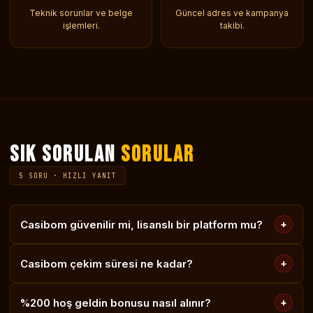
Teknik sorunlar ve belge
Güncel adres ve kampanya
işlemleri.
takibi.
SIK SORULAN
SORULAR
5 SORU · HIZLI YANIT
Casibom güvenilir mi, lisanslı bir platform mu?
+
Evet. Curacao eGaming lisansı kapsamında uluslararası
Casibom çekim süresi ne kadar?
+
denetim altında faaliyet gösterir. 256-bit SSL şifreleme, çift
faktörlü doğrulama ve bağımsız denetim kuruluşlarının
E-cüzdan çekimleri 5 dakika, kripto para çekimleri 10–20
%200 hoş geldin bonusu nasıl alınır?
+