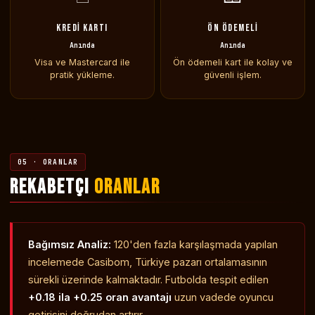
KREDİ KARTI
ÖN ÖDEMELİ
Anında
Anında
Visa ve Mastercard ile
Ön ödemeli kart ile kolay ve
pratik yükleme.
güvenli işlem.
05 · ORANLAR
REKABETÇI
ORANLAR
Bağımsız Analiz:
120'den fazla karşılaşmada yapılan
incelemede Casibom, Türkiye pazarı ortalamasının
sürekli üzerinde kalmaktadır. Futbolda tespit edilen
+0.18 ila +0.25 oran avantajı
uzun vadede oyuncu
getirisini doğrudan artırır.