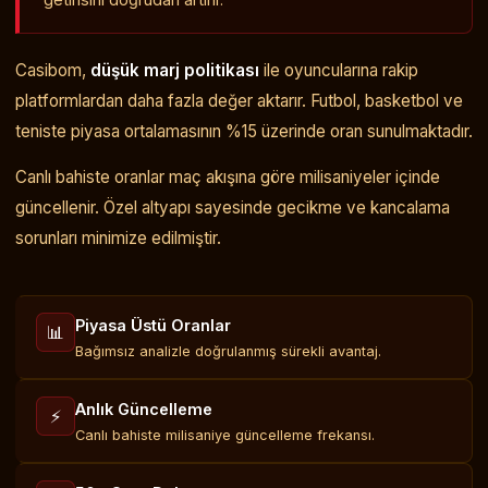
Casibom,
düşük marj politikası
ile oyuncularına rakip
platformlardan daha fazla değer aktarır. Futbol, basketbol ve
teniste piyasa ortalamasının %15 üzerinde oran sunulmaktadır.
Canlı bahiste oranlar maç akışına göre milisaniyeler içinde
güncellenir. Özel altyapı sayesinde gecikme ve kancalama
sorunları minimize edilmiştir.
Piyasa Üstü Oranlar
📊
Bağımsız analizle doğrulanmış sürekli avantaj.
Anlık Güncelleme
⚡
Canlı bahiste milisaniye güncelleme frekansı.