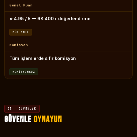
Genel Puan
⭐ 4.95 / 5 — 68.400+ değerlendirme
MÜKEMMEL
Komisyon
Tüm işlemlerde sıfır komisyon
KOMISYONSUZ
03 · GÜVENLIK
GÜVENLE
OYNAYUN