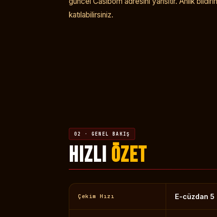
güncel Casibom adresini yansıtır. Anlık bildir
katılabilirsiniz.
02 · GENEL BAKIŞ
HIZLI
ÖZET
E-cüzdan 5 d
Çekim Hızı