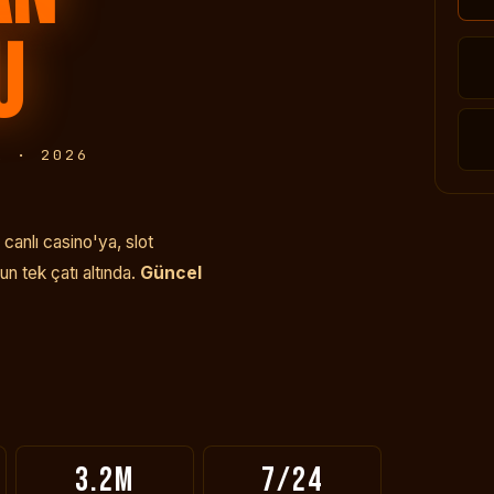
U
R · 2026
canlı casino'ya, slot
n tek çatı altında.
Güncel
3.2M
7/24