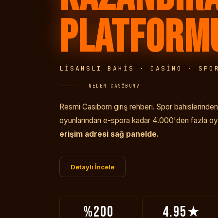
PLATFORM
LISANSLI BAHIS · CASINO · SPO
NEDEN CASIBOM?
Resmi Casibom giriş rehberi. Spor bahislerinden 
oyunlarından e-spora kadar 4.000'den fazla oyu
erişim adresi sağ panelde.
Detaylı İncele
%200
4.95★