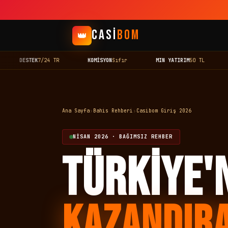
Casi
bom
👑
DESTEK
7/24 TR
KOMİSYON
Sıfır
MIN YATIRIM
50 TL
›
›
Ana Sayfa
Bahis Rehberi
Casibom Giriş 2026
NISAN 2026 · BAĞIMSIZ REHBER
TÜRKİYE'
KAZANDIR