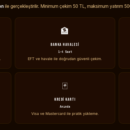
on
ile gerçekleştirilir. Minimum çekim 50 TL, maksimum yatırım 5
🏦
BANKA HAVALESİ
1–4 Saat
.
EFT ve havale ile doğrudan güvenli çekim.
🃏
KREDİ KARTI
Anında
Visa ve Mastercard ile pratik yükleme.