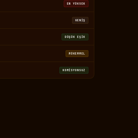
EN YÜKSEK
GENIŞ
DÜŞÜK EŞIK
MÜKEMMEL
KOMISYONSUZ