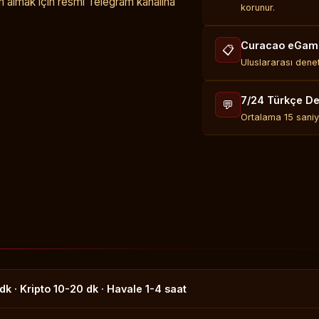
im almak için resmi Telegram kanalına
korunur.
Curacao eGami
📋
Uluslararası denet
7/24 Türkçe De
💬
Ortalama 15 saniy
k · Kripto 10-20 dk · Havale 1-4 saat