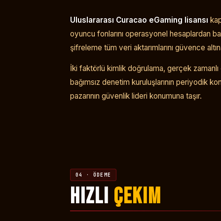
Uluslararası Curacao eGaming lisansı
kap
oyuncu fonlarını operasyonel hesaplardan ba
şifreleme tüm veri aktarımlarını güvence altına
İki faktörlü kimlik doğrulama, gerçek zamanlı d
bağımsız denetim kuruluşlarının periyodik kon
pazarının güvenlik lideri konumuna taşır.
04 · ÖDEME
HIZLI
ÇEKIM