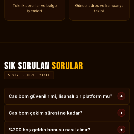
Teknik sorunlar ve belge
Güncel adres ve kampanya
işlemleri.
takibi.
SIK SORULAN
SORULAR
5 SORU · HIZLI YANIT
Casibom güvenilir mi, lisanslı bir platform mu?
+
Evet. Curacao eGaming lisansı kapsamında uluslararası
Casibom çekim süresi ne kadar?
+
denetim altında faaliyet gösterir. 256-bit SSL şifreleme, çift
faktörlü doğrulama ve bağımsız denetim kuruluşlarının
E-cüzdan çekimleri 5 dakika, kripto para çekimleri 10–20
%200 hoş geldin bonusu nasıl alınır?
+