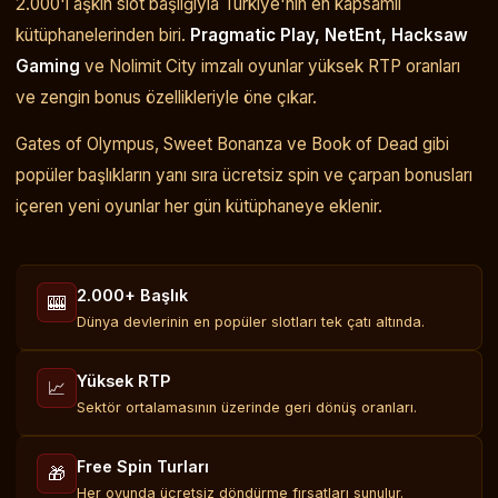
2.000'i aşkın slot başlığıyla Türkiye'nin en kapsamlı
kütüphanelerinden biri.
Pragmatic Play, NetEnt, Hacksaw
Gaming
ve Nolimit City imzalı oyunlar yüksek RTP oranları
ve zengin bonus özellikleriyle öne çıkar.
Gates of Olympus, Sweet Bonanza ve Book of Dead gibi
popüler başlıkların yanı sıra ücretsiz spin ve çarpan bonusları
içeren yeni oyunlar her gün kütüphaneye eklenir.
2.000+ Başlık
🎰
Dünya devlerinin en popüler slotları tek çatı altında.
Yüksek RTP
📈
Sektör ortalamasının üzerinde geri dönüş oranları.
Free Spin Turları
🎁
Her oyunda ücretsiz döndürme fırsatları sunulur.