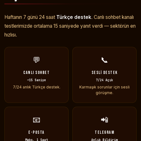
Haftanın 7 günü 24 saat
Türkçe destek
. Canlı sohbet kanalı
testlerimizde ortalama 15 saniyede yanıt verdi — sektörün en
hızlısı.
💬
📞
CANLI SOHBET
SESLİ DESTEK
~15 Saniye
7/24 Açık
7/24 anlık Türkçe destek.
Karmaşık sorunlar için sesli
görüşme.
📧
📲
E-POSTA
TELEGRAM
Maks. 1 Saat
Anlık Bildirim