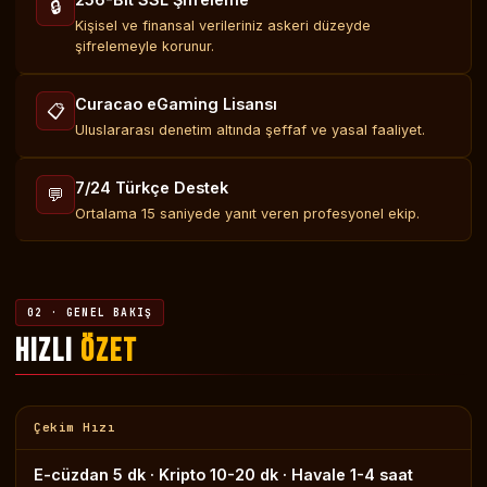
🔒
Kişisel ve finansal verileriniz askeri düzeyde
şifrelemeyle korunur.
Curacao eGaming Lisansı
📋
Uluslararası denetim altında şeffaf ve yasal faaliyet.
7/24 Türkçe Destek
💬
Ortalama 15 saniyede yanıt veren profesyonel ekip.
02 · GENEL BAKIŞ
HIZLI
ÖZET
Çekim Hızı
E-cüzdan 5 dk · Kripto 10-20 dk · Havale 1-4 saat