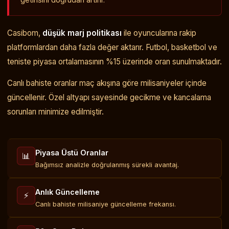
Casibom,
düşük marj politikası
ile oyuncularına rakip
platformlardan daha fazla değer aktarır. Futbol, basketbol ve
teniste piyasa ortalamasının %15 üzerinde oran sunulmaktadır.
Canlı bahiste oranlar maç akışına göre milisaniyeler içinde
güncellenir. Özel altyapı sayesinde gecikme ve kancalama
sorunları minimize edilmiştir.
Piyasa Üstü Oranlar
📊
Bağımsız analizle doğrulanmış sürekli avantaj.
Anlık Güncelleme
⚡
Canlı bahiste milisaniye güncelleme frekansı.