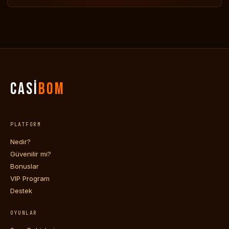
Casi
bom
PLATFORM
Nedir?
Güvenilir mi?
Bonuslar
VIP Program
Destek
OYUNLAR