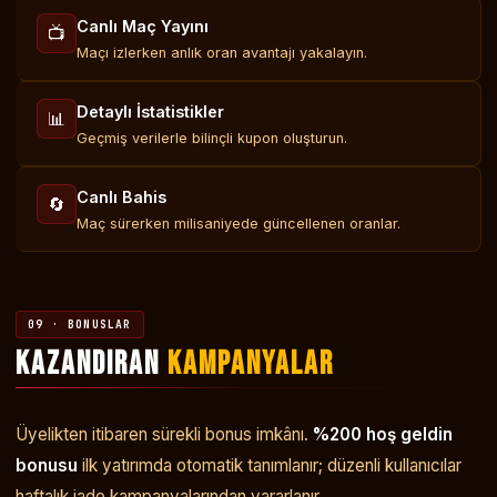
Canlı Maç Yayını
📺
Maçı izlerken anlık oran avantajı yakalayın.
Detaylı İstatistikler
📊
Geçmiş verilerle bilinçli kupon oluşturun.
Canlı Bahis
🔄
Maç sürerken milisaniyede güncellenen oranlar.
09 · BONUSLAR
KAZANDIRAN
KAMPANYALAR
Üyelikten itibaren sürekli bonus imkânı.
%200 hoş geldin
bonusu
ilk yatırımda otomatik tanımlanır; düzenli kullanıcılar
haftalık iade kampanyalarından yararlanır.