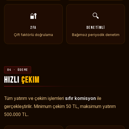
🔐
🔍
2FA
DENETİMLİ
Çift faktörlü doğrulama
Bağımsız periyodik denetim
04 · ÖDEME
HIZLI
ÇEKIM
Tüm yatırım ve çekim işlemleri
sıfır komisyon
ile
gerçekleştirilir. Minimum çekim 50 TL, maksimum yatırım
500.000 TL.