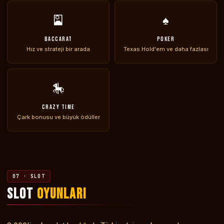
🎴
♠️
BACCARAT
POKER
Hız ve strateji bir arada
Texas Hold'em ve daha fazlası
🎠
CRAZY TIME
Çark bonusu ve büyük ödüller
07 · SLOT
SLOT
OYUNLARI