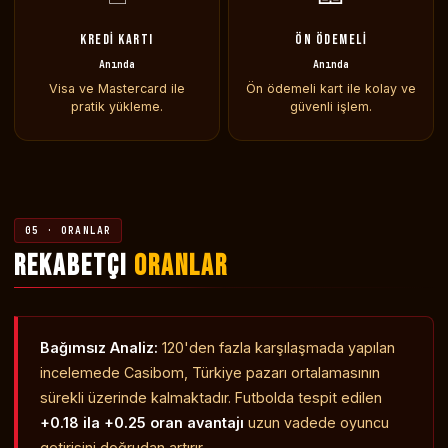
KREDİ KARTI
ÖN ÖDEMELİ
Anında
Anında
Visa ve Mastercard ile
Ön ödemeli kart ile kolay ve
pratik yükleme.
güvenli işlem.
05 · ORANLAR
REKABETÇI
ORANLAR
Bağımsız Analiz:
120'den fazla karşılaşmada yapılan
incelemede Casibom, Türkiye pazarı ortalamasının
sürekli üzerinde kalmaktadır. Futbolda tespit edilen
+0.18 ila +0.25 oran avantajı
uzun vadede oyuncu
getirisini doğrudan artırır.