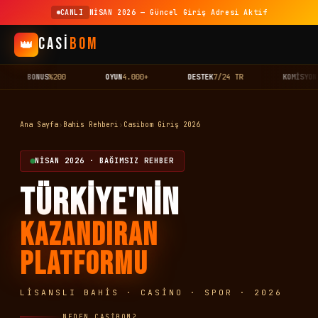
CANLI
NİSAN 2026 — Güncel Giriş Adresi Aktif
Casi
bom
👑
BONUS
%200
OYUN
4.000+
DESTEK
7/24 TR
KOMİSYON
›
›
Ana Sayfa
Bahis Rehberi
Casibom Giriş 2026
NISAN 2026 · BAĞIMSIZ REHBER
TÜRKİYE'NİN
KAZANDIRAN
PLATFORMU
LISANSLI BAHIS · CASINO · SPOR · 2026
NEDEN CASIBOM?