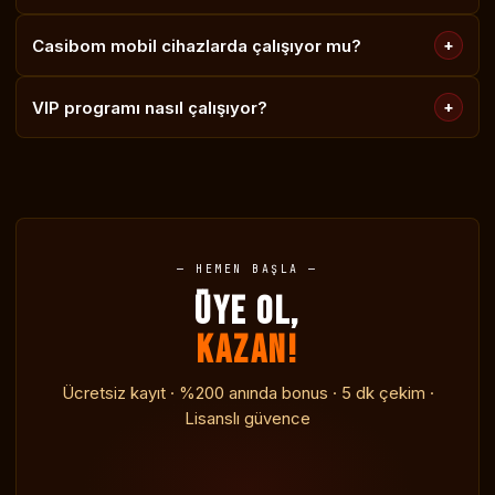
periyodik kontrolleriyle oyuncu güvenliği en üst seviyede
dakika, banka havalesi 1–4 saat içinde tamamlanır. Tüm
tutulur. Fonlar operasyonel hesaplardan ayrı saklanır.
yöntemlerde komisyon yoktur. Minimum çekim tutarı 50
İlk üyeliğinizde yapacağınız ilk yatırıma otomatik olarak
Casibom mobil cihazlarda çalışıyor mu?
+
TL'dir.
%200 bonus eklenir. Maksimum bonus tutarı 10.000 TL,
çevrim şartı 20x'tir. Bonus kodu ya da ek işlem gerekmez;
Evet. Ek uygulama indirmenize gerek yoktur; Android veya
VIP programı nasıl çalışıyor?
+
anında hesabınıza tanımlanır.
iOS tarayıcınızdan güncel adrese gitmeniz yeterlidir.
Android APK resmi siteden indirilebilir. iOS'ta PWA desteği
Çaylak, Bronz, Gümüş, Altın, Platin, Elmas ve Kral olmak
mevcuttur. Tüm özellikler eksiksiz kullanılabilir.
üzere 7 kademeli sistem. Her seviyede cashback artar,
özel bonuslar devreye girer, çekim limitleri genişler. Kral
seviyesinde kişisel hesap yöneticisi atanır.
— HEMEN BAŞLA —
ÜYE OL,
KAZAN!
Ücretsiz kayıt · %200 anında bonus · 5 dk çekim ·
Lisanslı güvence