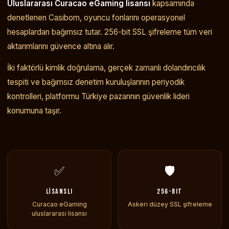
Uluslararası Curacao eGaming lisansı
kapsamında
denetlenen Casibom, oyuncu fonlarını operasyonel
hesaplardan bağımsız tutar. 256-bit SSL şifreleme tüm veri
aktarımlarını güvence altına alır.
İki faktörlü kimlik doğrulama, gerçek zamanlı dolandırıcılık
tespiti ve bağımsız denetim kuruluşlarının periyodik
kontrolleri, platformu Türkiye pazarının güvenlik lideri
konumuna taşır.
✅
🛡️
LİSANSLI
256-BIT
Curacao eGaming
Askeri düzey SSL şifreleme
uluslararası lisansı