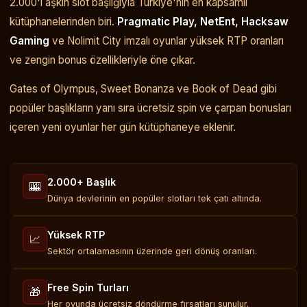
2.000'i aşkın slot başlığıyla Türkiye'nin en kapsamlı
kütüphanelerinden biri.
Pragmatic Play, NetEnt, Hacksaw
Gaming
ve Nolimit City imzalı oyunlar yüksek RTP oranları
ve zengin bonus özellikleriyle öne çıkar.
Gates of Olympus, Sweet Bonanza ve Book of Dead gibi
popüler başlıkların yanı sıra ücretsiz spin ve çarpan bonusları
içeren yeni oyunlar her gün kütüphaneye eklenir.
2.000+ Başlık
🎰
Dünya devlerinin en popüler slotları tek çatı altında.
Yüksek RTP
📈
Sektör ortalamasının üzerinde geri dönüş oranları.
Free Spin Turları
🎁
Her oyunda ücretsiz döndürme fırsatları sunulur.