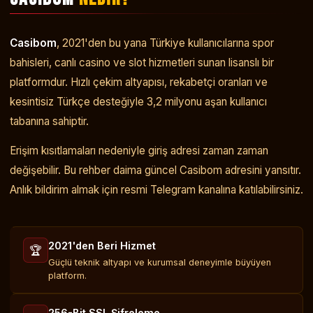
Casibom
, 2021'den bu yana Türkiye kullanıcılarına spor
bahisleri, canlı casino ve slot hizmetleri sunan lisanslı bir
platformdur. Hızlı çekim altyapısı, rekabetçi oranları ve
kesintisiz Türkçe desteğiyle 3,2 milyonu aşan kullanıcı
tabanına sahiptir.
Erişim kısıtlamaları nedeniyle giriş adresi zaman zaman
değişebilir. Bu rehber daima güncel Casibom adresini yansıtır.
Anlık bildirim almak için resmi Telegram kanalına katılabilirsiniz.
2021'den Beri Hizmet
🏆
Güçlü teknik altyapı ve kurumsal deneyimle büyüyen
platform.
256-Bit SSL Şifreleme