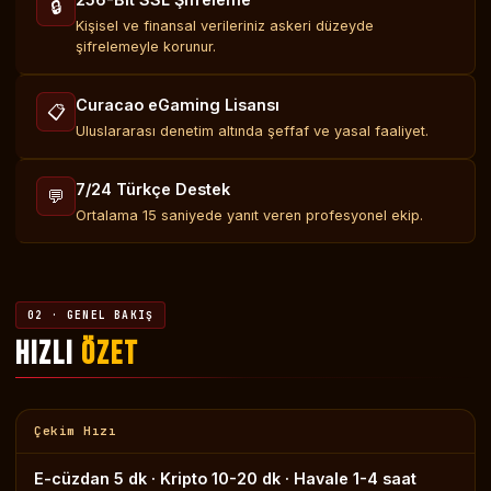
🔒
Kişisel ve finansal verileriniz askeri düzeyde
şifrelemeyle korunur.
Curacao eGaming Lisansı
📋
Uluslararası denetim altında şeffaf ve yasal faaliyet.
7/24 Türkçe Destek
💬
Ortalama 15 saniyede yanıt veren profesyonel ekip.
02 · GENEL BAKIŞ
HIZLI
ÖZET
Çekim Hızı
E-cüzdan 5 dk · Kripto 10-20 dk · Havale 1-4 saat