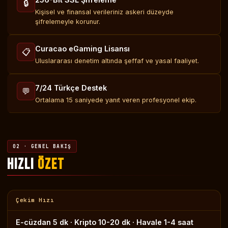
🔒
Kişisel ve finansal verileriniz askeri düzeyde
şifrelemeyle korunur.
Curacao eGaming Lisansı
📋
Uluslararası denetim altında şeffaf ve yasal faaliyet.
7/24 Türkçe Destek
💬
Ortalama 15 saniyede yanıt veren profesyonel ekip.
02 · GENEL BAKIŞ
HIZLI
ÖZET
Çekim Hızı
E-cüzdan 5 dk · Kripto 10-20 dk · Havale 1-4 saat