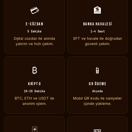
💳
🏦
E-CÜZDAN
BANKA HAVALESİ
5 Dakika
1–4 Saat
Dijital cüzdan ile anında
EFT ve havale ile doğrudan
yatırım ve hızlı çekim.
güvenli çekim.
₿
📱
KRİPTO
QR ÖDEME
10–20 Dakika
Anında
BTC, ETH ve USDT ile
Mobil QR kodu ile saniyeler
anonim işlem.
içinde yükleme.
🃏
🎫