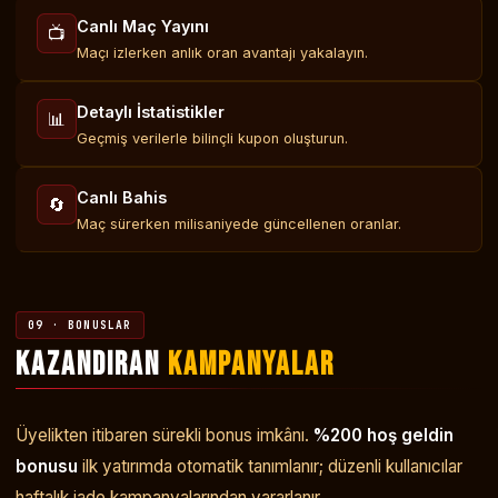
Canlı Maç Yayını
📺
Maçı izlerken anlık oran avantajı yakalayın.
Detaylı İstatistikler
📊
Geçmiş verilerle bilinçli kupon oluşturun.
Canlı Bahis
🔄
Maç sürerken milisaniyede güncellenen oranlar.
09 · BONUSLAR
KAZANDIRAN
KAMPANYALAR
Üyelikten itibaren sürekli bonus imkânı.
%200 hoş geldin
bonusu
ilk yatırımda otomatik tanımlanır; düzenli kullanıcılar
haftalık iade kampanyalarından yararlanır.