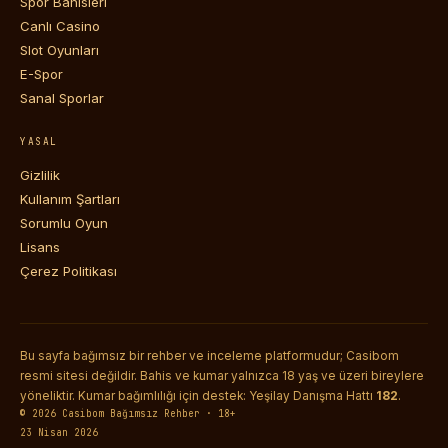
Spor Bahisleri
Canlı Casino
Slot Oyunları
E-Spor
Sanal Sporlar
YASAL
Gizlilik
Kullanım Şartları
Sorumlu Oyun
Lisans
Çerez Politikası
Bu sayfa bağımsız bir rehber ve inceleme platformudur; Casibom
resmi sitesi değildir. Bahis ve kumar yalnızca 18 yaş ve üzeri bireylere
yöneliktir. Kumar bağımlılığı için destek: Yeşilay Danışma Hattı
182
.
© 2026 Casibom Bağımsız Rehber · 18+
23 Nisan 2026