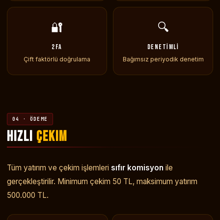
🔐
🔍
2FA
DENETİMLİ
Çift faktörlü doğrulama
Bağımsız periyodik denetim
04 · ÖDEME
HIZLI
ÇEKIM
Tüm yatırım ve çekim işlemleri
sıfır komisyon
ile
gerçekleştirilir. Minimum çekim 50 TL, maksimum yatırım
500.000 TL.