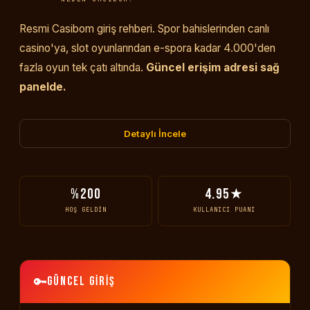
Resmi Casibom giriş rehberi. Spor bahislerinden canlı
casino'ya, slot oyunlarından e-spora kadar 4.000'den
fazla oyun tek çatı altında.
Güncel erişim adresi sağ
panelde.
Detaylı İncele
%200
4.95★
HOŞ GELDIN
KULLANICI PUANI
🔑
GÜNCEL GİRİŞ