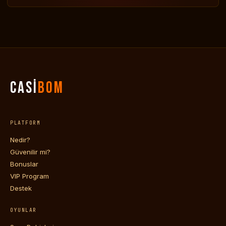
Casi
bom
PLATFORM
Nedir?
Güvenilir mi?
Bonuslar
VIP Program
Destek
OYUNLAR