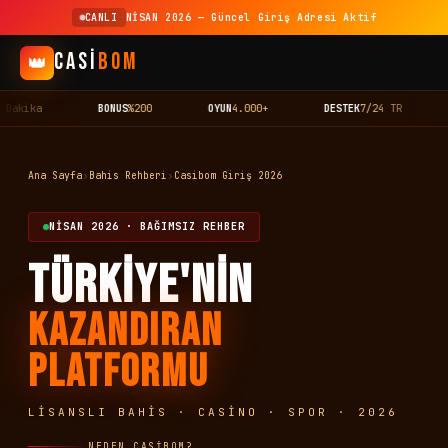
CANLI
NİSAN 2026 — Güncel Giriş Adresi Aktif
Casi
bom
👑
 Dakika
BONUS
%200
OYUN
4.000+
DESTEK
7/24 TR
›
›
Ana Sayfa
Bahis Rehberi
Casibom Giriş 2026
NISAN 2026 · BAĞIMSIZ REHBER
TÜRKİYE'NİN
KAZANDIRAN
PLATFORMU
LISANSLI BAHIS · CASINO · SPOR · 2026
NEDEN CASIBOM?