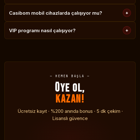
periyodik kontrolleriyle oyuncu güvenliği en üst seviyede
dakika, banka havalesi 1–4 saat içinde tamamlanır. Tüm
tutulur. Fonlar operasyonel hesaplardan ayrı saklanır.
yöntemlerde komisyon yoktur. Minimum çekim tutarı 50
İlk üyeliğinizde yapacağınız ilk yatırıma otomatik olarak
Casibom mobil cihazlarda çalışıyor mu?
+
TL'dir.
%200 bonus eklenir. Maksimum bonus tutarı 10.000 TL,
çevrim şartı 20x'tir. Bonus kodu ya da ek işlem gerekmez;
Evet. Ek uygulama indirmenize gerek yoktur; Android veya
VIP programı nasıl çalışıyor?
+
anında hesabınıza tanımlanır.
iOS tarayıcınızdan güncel adrese gitmeniz yeterlidir.
Android APK resmi siteden indirilebilir. iOS'ta PWA desteği
Çaylak, Bronz, Gümüş, Altın, Platin, Elmas ve Kral olmak
mevcuttur. Tüm özellikler eksiksiz kullanılabilir.
üzere 7 kademeli sistem. Her seviyede cashback artar,
özel bonuslar devreye girer, çekim limitleri genişler. Kral
seviyesinde kişisel hesap yöneticisi atanır.
— HEMEN BAŞLA —
ÜYE OL,
KAZAN!
Ücretsiz kayıt · %200 anında bonus · 5 dk çekim ·
Lisanslı güvence