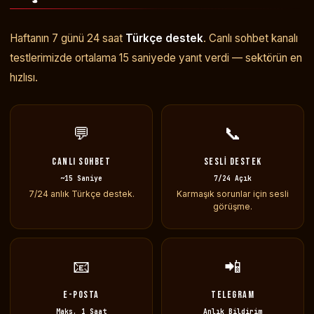
Haftanın 7 günü 24 saat
Türkçe destek
. Canlı sohbet kanalı
testlerimizde ortalama 15 saniyede yanıt verdi — sektörün en
hızlısı.
💬
📞
CANLI SOHBET
SESLİ DESTEK
~15 Saniye
7/24 Açık
7/24 anlık Türkçe destek.
Karmaşık sorunlar için sesli
görüşme.
📧
📲
E-POSTA
TELEGRAM
Maks. 1 Saat
Anlık Bildirim