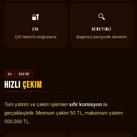
🔐
🔍
2FA
DENETİMLİ
Çift faktörlü doğrulama
Bağımsız periyodik denetim
04 · ÖDEME
HIZLI
ÇEKIM
Tüm yatırım ve çekim işlemleri
sıfır komisyon
ile
gerçekleştirilir. Minimum çekim 50 TL, maksimum yatırım
500.000 TL.