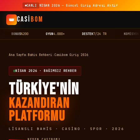
CANLI
NİSAN 2026 — Güncel Giriş Adresi Aktif
Casi
bom
👑
BONUS
%200
OYUN
4.000+
DESTEK
7/24 TR
KOMİSYON
S
›
›
Ana Sayfa
Bahis Rehberi
Casibom Giriş 2026
NISAN 2026 · BAĞIMSIZ REHBER
TÜRKİYE'NİN
KAZANDIRAN
PLATFORMU
LISANSLI BAHIS · CASINO · SPOR · 2026
NEDEN CASIBOM?