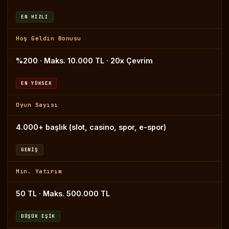
EN HIZLI
Hoş Geldin Bonusu
%200 · Maks. 10.000 TL · 20x Çevrim
EN YÜKSEK
Oyun Sayısı
4.000+ başlık (slot, casino, spor, e-spor)
GENIŞ
Min. Yatırım
50 TL · Maks. 500.000 TL
DÜŞÜK EŞIK