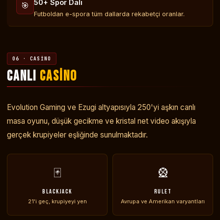
50+ Spor Dalı
🎯
Futboldan e-spora tüm dallarda rekabetçi oranlar.
06 · CASINO
CANLI
CASİNO
Evolution Gaming ve Ezugi altyapısıyla 250'yi aşkın canlı
masa oyunu, düşük gecikme ve kristal net video akışıyla
gerçek krupiyeler eşliğinde sunulmaktadır.
🃏
🎡
BLACKJACK
RULET
21'i geç, krupiyeyi yen
Avrupa ve Amerikan varyantları