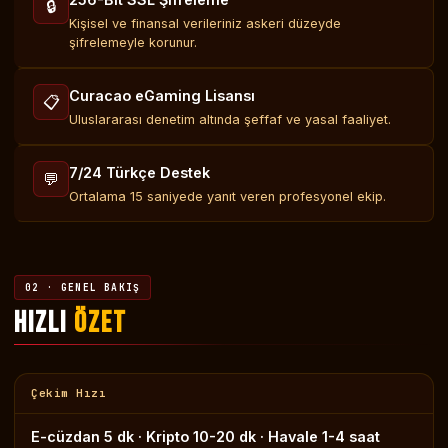
🔒
Kişisel ve finansal verileriniz askeri düzeyde
şifrelemeyle korunur.
Curacao eGaming Lisansı
📋
Uluslararası denetim altında şeffaf ve yasal faaliyet.
7/24 Türkçe Destek
💬
Ortalama 15 saniyede yanıt veren profesyonel ekip.
02 · GENEL BAKIŞ
HIZLI
ÖZET
Çekim Hızı
E-cüzdan 5 dk · Kripto 10-20 dk · Havale 1-4 saat