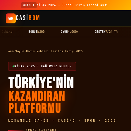
CANLI
NİSAN 2026 — Güncel Giriş Adresi Aktif
Casi
bom
👑
 Dakika
BONUS
%200
OYUN
4.000+
DESTEK
7/24 TR
›
›
Ana Sayfa
Bahis Rehberi
Casibom Giriş 2026
NISAN 2026 · BAĞIMSIZ REHBER
TÜRKİYE'NİN
KAZANDIRAN
PLATFORMU
LISANSLI BAHIS · CASINO · SPOR · 2026
NEDEN CASIBOM?