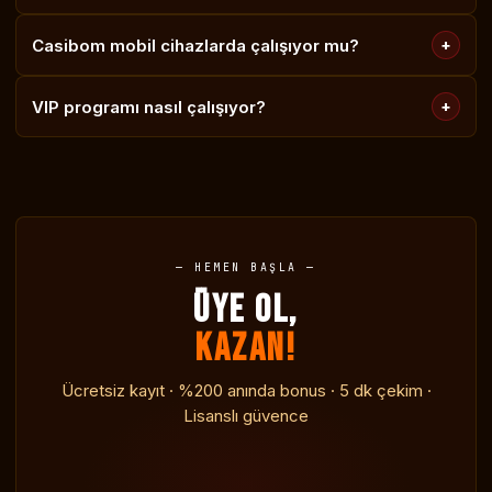
periyodik kontrolleriyle oyuncu güvenliği en üst seviyede
dakika, banka havalesi 1–4 saat içinde tamamlanır. Tüm
tutulur. Fonlar operasyonel hesaplardan ayrı saklanır.
yöntemlerde komisyon yoktur. Minimum çekim tutarı 50
İlk üyeliğinizde yapacağınız ilk yatırıma otomatik olarak
Casibom mobil cihazlarda çalışıyor mu?
+
TL'dir.
%200 bonus eklenir. Maksimum bonus tutarı 10.000 TL,
çevrim şartı 20x'tir. Bonus kodu ya da ek işlem gerekmez;
Evet. Ek uygulama indirmenize gerek yoktur; Android veya
VIP programı nasıl çalışıyor?
+
anında hesabınıza tanımlanır.
iOS tarayıcınızdan güncel adrese gitmeniz yeterlidir.
Android APK resmi siteden indirilebilir. iOS'ta PWA desteği
Çaylak, Bronz, Gümüş, Altın, Platin, Elmas ve Kral olmak
mevcuttur. Tüm özellikler eksiksiz kullanılabilir.
üzere 7 kademeli sistem. Her seviyede cashback artar,
özel bonuslar devreye girer, çekim limitleri genişler. Kral
seviyesinde kişisel hesap yöneticisi atanır.
— HEMEN BAŞLA —
ÜYE OL,
KAZAN!
Ücretsiz kayıt · %200 anında bonus · 5 dk çekim ·
Lisanslı güvence