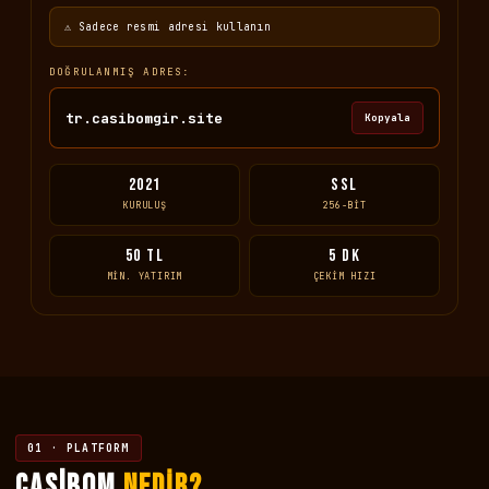
⚠ Sadece resmi adresi kullanın
DOĞRULANMIŞ ADRES:
tr.casibomgir.site
Kopyala
2021
SSL
KURULUŞ
256-BIT
50 TL
5 DK
MIN. YATIRIM
ÇEKIM HIZI
01 · PLATFORM
Casibom
NEDİR?