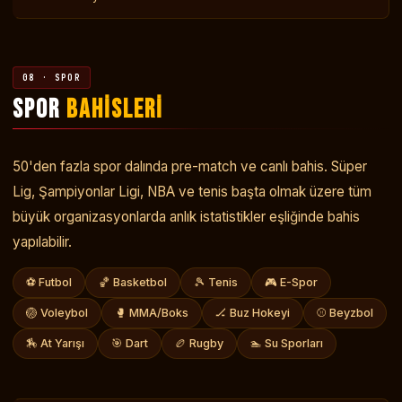
08 · SPOR
SPOR
BAHİSLERİ
50'den fazla spor dalında pre-match ve canlı bahis. Süper
Lig, Şampiyonlar Ligi, NBA ve tenis başta olmak üzere tüm
büyük organizasyonlarda anlık istatistikler eşliğinde bahis
yapılabilir.
⚽ Futbol
🏀 Basketbol
🎾 Tenis
🎮 E-Spor
🏐 Voleybol
🥊 MMA/Boks
🏒 Buz Hokeyi
⚾ Beyzbol
🏇 At Yarışı
🎯 Dart
🏉 Rugby
🏊 Su Sporları