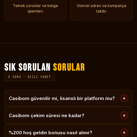
Teknik sorunlar ve belge
Güncel adres ve kampanya
işlemleri.
takibi.
SIK SORULAN
SORULAR
5 SORU · HIZLI YANIT
Casibom güvenilir mi, lisanslı bir platform mu?
+
Evet. Curacao eGaming lisansı kapsamında uluslararası
Casibom çekim süresi ne kadar?
+
denetim altında faaliyet gösterir. 256-bit SSL şifreleme, çift
faktörlü doğrulama ve bağımsız denetim kuruluşlarının
E-cüzdan çekimleri 5 dakika, kripto para çekimleri 10–20
%200 hoş geldin bonusu nasıl alınır?
+