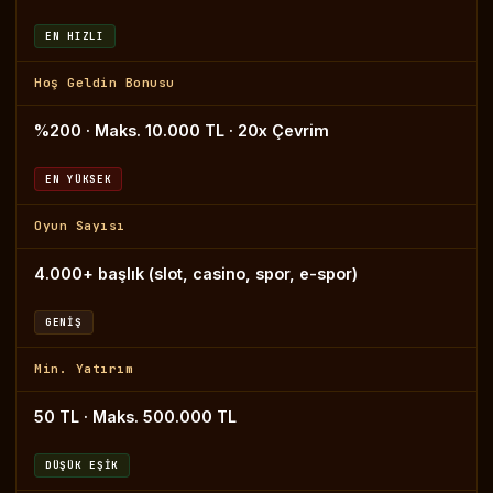
EN HIZLI
Hoş Geldin Bonusu
%200 · Maks. 10.000 TL · 20x Çevrim
EN YÜKSEK
Oyun Sayısı
4.000+ başlık (slot, casino, spor, e-spor)
GENIŞ
Min. Yatırım
50 TL · Maks. 500.000 TL
DÜŞÜK EŞIK