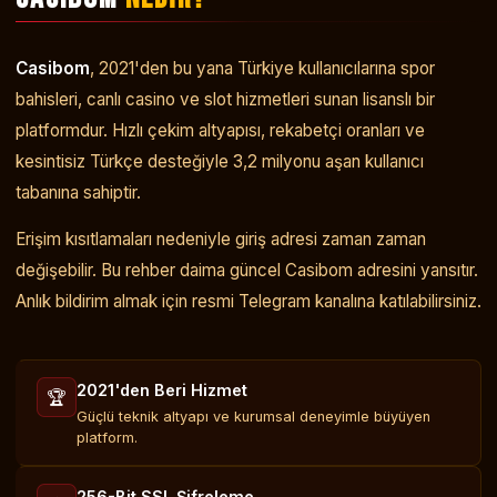
Casibom
, 2021'den bu yana Türkiye kullanıcılarına spor
bahisleri, canlı casino ve slot hizmetleri sunan lisanslı bir
platformdur. Hızlı çekim altyapısı, rekabetçi oranları ve
kesintisiz Türkçe desteğiyle 3,2 milyonu aşan kullanıcı
tabanına sahiptir.
Erişim kısıtlamaları nedeniyle giriş adresi zaman zaman
değişebilir. Bu rehber daima güncel Casibom adresini yansıtır.
Anlık bildirim almak için resmi Telegram kanalına katılabilirsiniz.
2021'den Beri Hizmet
🏆
Güçlü teknik altyapı ve kurumsal deneyimle büyüyen
platform.
256-Bit SSL Şifreleme