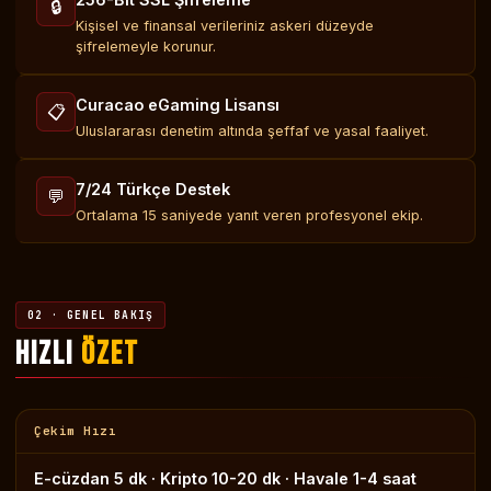
🔒
Kişisel ve finansal verileriniz askeri düzeyde
şifrelemeyle korunur.
Curacao eGaming Lisansı
📋
Uluslararası denetim altında şeffaf ve yasal faaliyet.
7/24 Türkçe Destek
💬
Ortalama 15 saniyede yanıt veren profesyonel ekip.
02 · GENEL BAKIŞ
HIZLI
ÖZET
Çekim Hızı
E-cüzdan 5 dk · Kripto 10-20 dk · Havale 1-4 saat