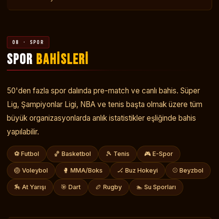
08 · SPOR
SPOR
BAHİSLERİ
50'den fazla spor dalında pre-match ve canlı bahis. Süper
Lig, Şampiyonlar Ligi, NBA ve tenis başta olmak üzere tüm
büyük organizasyonlarda anlık istatistikler eşliğinde bahis
yapılabilir.
⚽ Futbol
🏀 Basketbol
🎾 Tenis
🎮 E-Spor
🏐 Voleybol
🥊 MMA/Boks
🏒 Buz Hokeyi
⚾ Beyzbol
🏇 At Yarışı
🎯 Dart
🏉 Rugby
🏊 Su Sporları