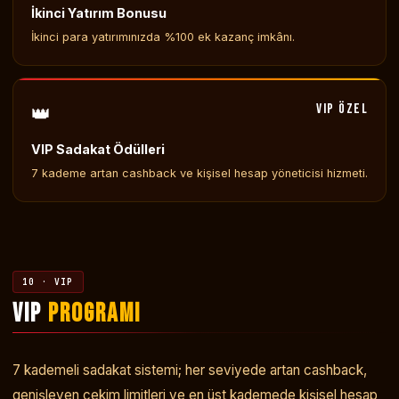
İkinci Yatırım Bonusu
İkinci para yatırımınızda %100 ek kazanç imkânı.
VIP Özel
👑
VIP Sadakat Ödülleri
7 kademe artan cashback ve kişisel hesap yöneticisi hizmeti.
10 · VIP
VIP
PROGRAMI
7 kademeli sadakat sistemi; her seviyede artan cashback,
genişleyen çekim limitleri ve en üst kademede kişisel hesap