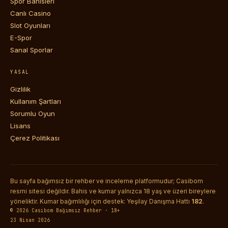
Spor Bahisleri
Canlı Casino
Slot Oyunları
E-Spor
Sanal Sporlar
YASAL
Gizlilik
Kullanım Şartları
Sorumlu Oyun
Lisans
Çerez Politikası
Bu sayfa bağımsız bir rehber ve inceleme platformudur; Casibom
resmi sitesi değildir. Bahis ve kumar yalnızca 18 yaş ve üzeri bireylere
yöneliktir. Kumar bağımlılığı için destek: Yeşilay Danışma Hattı
182
.
© 2026 Casibom Bağımsız Rehber · 18+
23 Nisan 2026