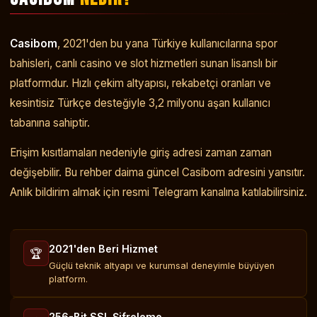
Casibom
, 2021'den bu yana Türkiye kullanıcılarına spor
bahisleri, canlı casino ve slot hizmetleri sunan lisanslı bir
platformdur. Hızlı çekim altyapısı, rekabetçi oranları ve
kesintisiz Türkçe desteğiyle 3,2 milyonu aşan kullanıcı
tabanına sahiptir.
Erişim kısıtlamaları nedeniyle giriş adresi zaman zaman
değişebilir. Bu rehber daima güncel Casibom adresini yansıtır.
Anlık bildirim almak için resmi Telegram kanalına katılabilirsiniz.
2021'den Beri Hizmet
🏆
Güçlü teknik altyapı ve kurumsal deneyimle büyüyen
platform.
256-Bit SSL Şifreleme