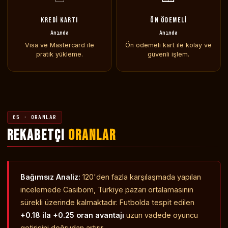
KREDİ KARTI
ÖN ÖDEMELİ
Anında
Anında
Visa ve Mastercard ile
Ön ödemeli kart ile kolay ve
pratik yükleme.
güvenli işlem.
05 · ORANLAR
REKABETÇI
ORANLAR
Bağımsız Analiz:
120'den fazla karşılaşmada yapılan
incelemede Casibom, Türkiye pazarı ortalamasının
sürekli üzerinde kalmaktadır. Futbolda tespit edilen
+0.18 ila +0.25 oran avantajı
uzun vadede oyuncu
getirisini doğrudan artırır.