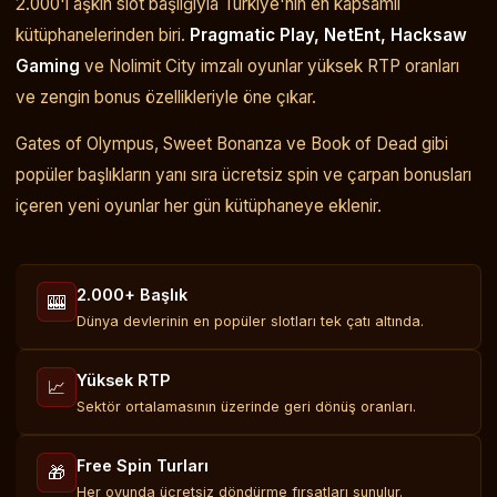
2.000'i aşkın slot başlığıyla Türkiye'nin en kapsamlı
kütüphanelerinden biri.
Pragmatic Play, NetEnt, Hacksaw
Gaming
ve Nolimit City imzalı oyunlar yüksek RTP oranları
ve zengin bonus özellikleriyle öne çıkar.
Gates of Olympus, Sweet Bonanza ve Book of Dead gibi
popüler başlıkların yanı sıra ücretsiz spin ve çarpan bonusları
içeren yeni oyunlar her gün kütüphaneye eklenir.
2.000+ Başlık
🎰
Dünya devlerinin en popüler slotları tek çatı altında.
Yüksek RTP
📈
Sektör ortalamasının üzerinde geri dönüş oranları.
Free Spin Turları
🎁
Her oyunda ücretsiz döndürme fırsatları sunulur.