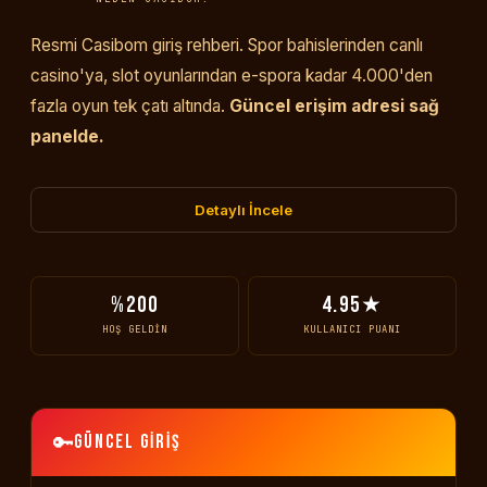
Resmi Casibom giriş rehberi. Spor bahislerinden canlı
casino'ya, slot oyunlarından e-spora kadar 4.000'den
fazla oyun tek çatı altında.
Güncel erişim adresi sağ
panelde.
Detaylı İncele
%200
4.95★
HOŞ GELDIN
KULLANICI PUANI
🔑
GÜNCEL GİRİŞ