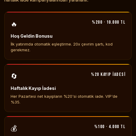
%200 · 10.000 TL
🔥
Hoş Geldin Bonusu
İlk yatırımda otomatik eşleştirme. 20x çevrim şartı, kod
gerekmez.
%20 Kayıp İadesi
🔄
Haftalık Kayıp İadesi
Her Pazartesi net kayıpların %20'si otomatik iade. VIP'de
%35.
%100 · 4.000 TL
💰