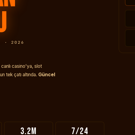
U
R · 2026
canlı casino'ya, slot
n tek çatı altında.
Güncel
3.2M
7/24