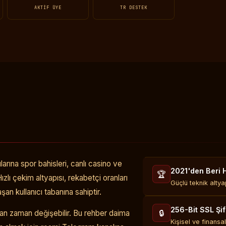
AKTIF ÜYE
TR DESTEK
larına spor bahisleri, canlı casino ve
2021'den Beri 
🏆
Hızlı çekim altyapısı, rekabetçi oranları
Güçlü teknik alty
an kullanıcı tabanına sahiptir.
256-Bit SSL Şi
🔒
aman zaman değişebilir. Bu rehber daima
Kişisel ve finansa