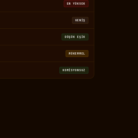
EN YÜKSEK
GENIŞ
DÜŞÜK EŞIK
MÜKEMMEL
KOMISYONSUZ