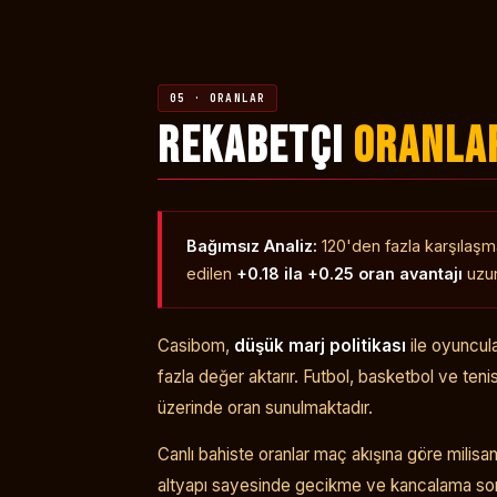
05 · ORANLAR
REKABETÇI
ORANLA
Bağımsız Analiz:
120'den fazla karşılaşm
edilen
+0.18 ila +0.25 oran avantajı
uzun
Casibom,
düşük marj politikası
ile oyuncula
fazla değer aktarır. Futbol, basketbol ve ten
üzerinde oran sunulmaktadır.
Canlı bahiste oranlar maç akışına göre milisan
altyapı sayesinde gecikme ve kancalama sorun