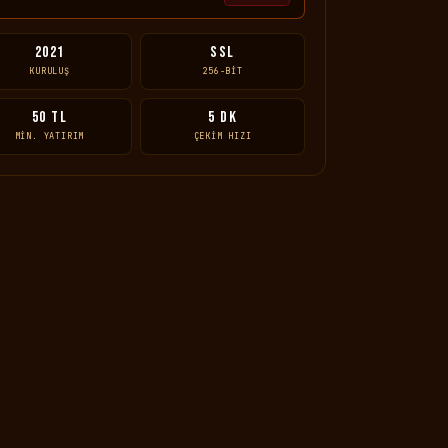
2021
SSL
KURULUŞ
256-BIT
50 TL
5 DK
MIN. YATIRIM
ÇEKIM HIZI