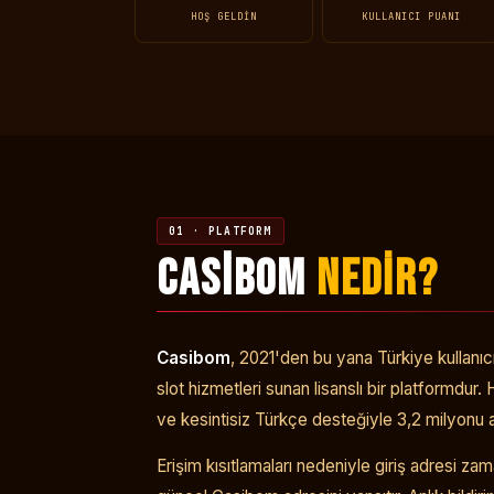
HOŞ GELDIN
KULLANICI PUANI
01 · PLATFORM
Casibom
NEDİR?
Casibom
, 2021'den bu yana Türkiye kullanıcı
slot hizmetleri sunan lisanslı bir platformdur. 
ve kesintisiz Türkçe desteğiyle 3,2 milyonu aş
Erişim kısıtlamaları nedeniyle giriş adresi z