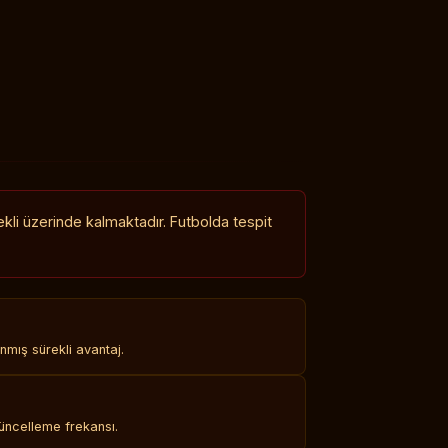
li üzerinde kalmaktadır. Futbolda tespit
nmış sürekli avantaj.
güncelleme frekansı.