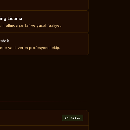
ng Lisansı
im altında şeffaf ve yasal faaliyet.
stek
ede yanıt veren profesyonel ekip.
EN HIZLI