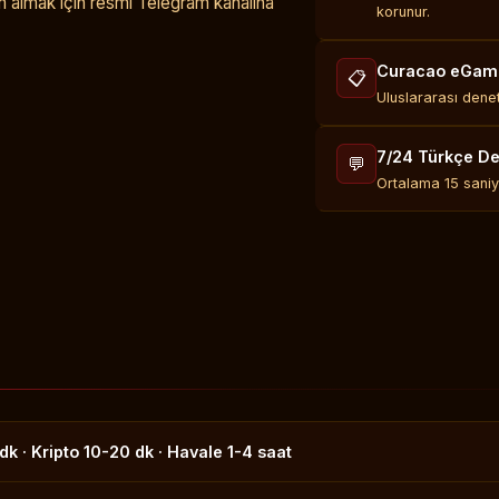
im almak için resmi Telegram kanalına
korunur.
Curacao eGami
📋
Uluslararası denet
7/24 Türkçe De
💬
Ortalama 15 saniy
k · Kripto 10-20 dk · Havale 1-4 saat