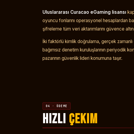
Uluslararası Curacao eGaming lisansı
kap
oyuncu fonlarını operasyonel hesaplardan ba
şifreleme tüm veri aktarımlarını güvence altına
İki faktörlü kimlik doğrulama, gerçek zamanlı d
bağımsız denetim kuruluşlarının periyodik kon
pazarının güvenlik lideri konumuna taşır.
04 · ÖDEME
HIZLI
ÇEKIM