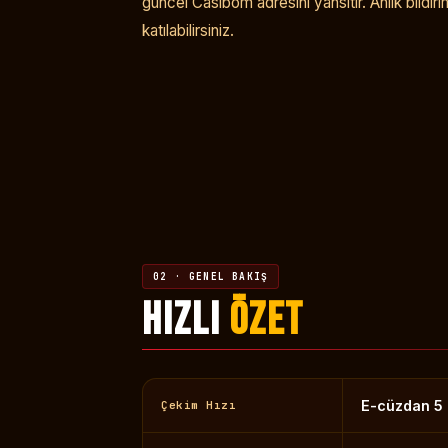
güncel Casibom adresini yansıtır. Anlık bildir
katılabilirsiniz.
02 · GENEL BAKIŞ
HIZLI
ÖZET
E-cüzdan 5 d
Çekim Hızı