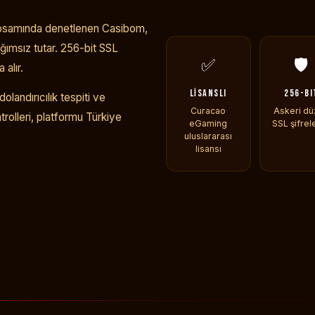
samında denetlenen Casibom,
ğımsız tutar. 256-bit SSL
✅
🛡️
 alır.
LİSANSLI
256-BI
olandırıcılık tespiti ve
Curacao
Askeri d
trolleri, platformu Türkiye
eGaming
SSL şifre
uluslararası
lisansı