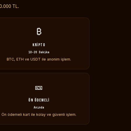
00.000 TL.
₿
KRİPTO
10–20 Dakika
BTC, ETH ve USDT ile anonim işlem.
🎫
ÖN ÖDEMELİ
Anında
Ön ödemeli kart ile kolay ve güvenli işlem.