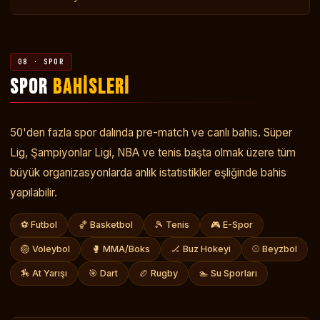
08 · SPOR
SPOR
BAHİSLERİ
50'den fazla spor dalında pre-match ve canlı bahis. Süper
Lig, Şampiyonlar Ligi, NBA ve tenis başta olmak üzere tüm
büyük organizasyonlarda anlık istatistikler eşliğinde bahis
yapılabilir.
⚽ Futbol
🏀 Basketbol
🎾 Tenis
🎮 E-Spor
🏐 Voleybol
🥊 MMA/Boks
🏒 Buz Hokeyi
⚾ Beyzbol
🏇 At Yarışı
🎯 Dart
🏉 Rugby
🏊 Su Sporları