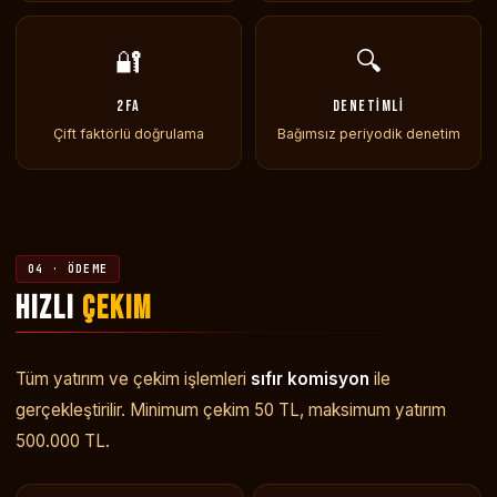
🔐
🔍
2FA
DENETİMLİ
Çift faktörlü doğrulama
Bağımsız periyodik denetim
04 · ÖDEME
HIZLI
ÇEKIM
Tüm yatırım ve çekim işlemleri
sıfır komisyon
ile
gerçekleştirilir. Minimum çekim 50 TL, maksimum yatırım
500.000 TL.