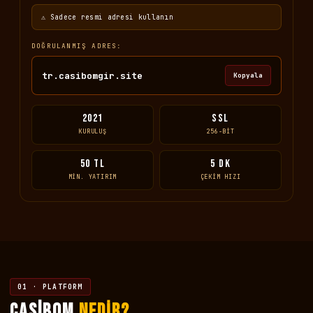
⚠ Sadece resmi adresi kullanın
DOĞRULANMIŞ ADRES:
tr.casibomgir.site
Kopyala
2021
SSL
KURULUŞ
256-BIT
50 TL
5 DK
MIN. YATIRIM
ÇEKIM HIZI
01 · PLATFORM
Casibom
NEDİR?