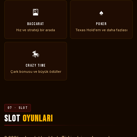
🎴
♠️
BACCARAT
POKER
Hız ve strateji bir arada
Texas Hold'em ve daha fazlası
🎠
CRAZY TIME
Çark bonusu ve büyük ödüller
07 · SLOT
SLOT
OYUNLARI