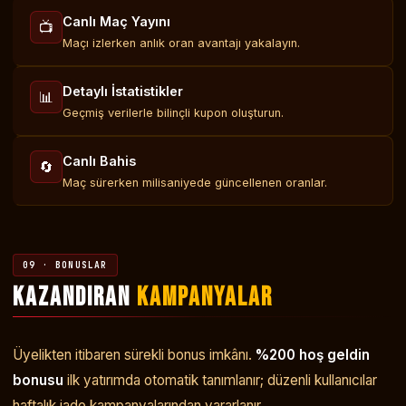
Canlı Maç Yayını
📺
Maçı izlerken anlık oran avantajı yakalayın.
Detaylı İstatistikler
📊
Geçmiş verilerle bilinçli kupon oluşturun.
Canlı Bahis
🔄
Maç sürerken milisaniyede güncellenen oranlar.
09 · BONUSLAR
KAZANDIRAN
KAMPANYALAR
Üyelikten itibaren sürekli bonus imkânı.
%200 hoş geldin
bonusu
ilk yatırımda otomatik tanımlanır; düzenli kullanıcılar
haftalık iade kampanyalarından yararlanır.