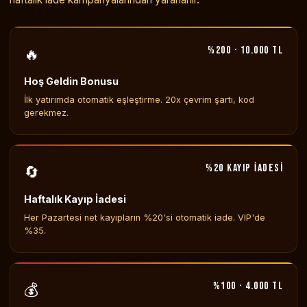
%200 · 10.000 TL
🔥
Hoş Geldin Bonusu
İlk yatırımda otomatik eşleştirme. 20x çevrim şartı, kod
gerekmez.
%20 Kayıp İadesi
🔄
Haftalık Kayıp İadesi
Her Pazartesi net kayıpların %20'si otomatik iade. VIP'de
%35.
%100 · 4.000 TL
💰