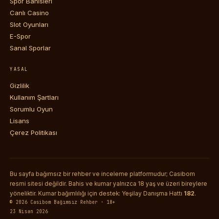
Spor Bahisleri
Canlı Casino
Slot Oyunları
E-Spor
Sanal Sporlar
YASAL
Gizlilik
Kullanım Şartları
Sorumlu Oyun
Lisans
Çerez Politikası
Bu sayfa bağımsız bir rehber ve inceleme platformudur; Casibom
resmi sitesi değildir. Bahis ve kumar yalnızca 18 yaş ve üzeri bireylere
yöneliktir. Kumar bağımlılığı için destek: Yeşilay Danışma Hattı
182
.
© 2026 Casibom Bağımsız Rehber · 18+
23 Nisan 2026