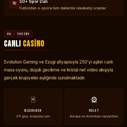
50+ Spor Dalı
🎯
Futboldan e-spora tüm dallarda rekabetçi oranlar.
06 · CASINO
CANLI
CASİNO
Evolution Gaming ve Ezugi altyapısıyla 250'yi aşkın canlı
masa oyunu, düşük gecikme ve kristal net video akışıyla
gerçek krupiyeler eşliğinde sunulmaktadır.
🃏
🎡
BLACKJACK
RULET
21'i geç, krupiyeyi yen
Avrupa ve Amerikan varyantları