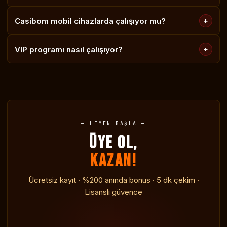
periyodik kontrolleriyle oyuncu güvenliği en üst seviyede
dakika, banka havalesi 1–4 saat içinde tamamlanır. Tüm
tutulur. Fonlar operasyonel hesaplardan ayrı saklanır.
yöntemlerde komisyon yoktur. Minimum çekim tutarı 50
İlk üyeliğinizde yapacağınız ilk yatırıma otomatik olarak
Casibom mobil cihazlarda çalışıyor mu?
+
TL'dir.
%200 bonus eklenir. Maksimum bonus tutarı 10.000 TL,
çevrim şartı 20x'tir. Bonus kodu ya da ek işlem gerekmez;
Evet. Ek uygulama indirmenize gerek yoktur; Android veya
VIP programı nasıl çalışıyor?
+
anında hesabınıza tanımlanır.
iOS tarayıcınızdan güncel adrese gitmeniz yeterlidir.
Android APK resmi siteden indirilebilir. iOS'ta PWA desteği
Çaylak, Bronz, Gümüş, Altın, Platin, Elmas ve Kral olmak
mevcuttur. Tüm özellikler eksiksiz kullanılabilir.
üzere 7 kademeli sistem. Her seviyede cashback artar,
özel bonuslar devreye girer, çekim limitleri genişler. Kral
seviyesinde kişisel hesap yöneticisi atanır.
— HEMEN BAŞLA —
ÜYE OL,
KAZAN!
Ücretsiz kayıt · %200 anında bonus · 5 dk çekim ·
Lisanslı güvence