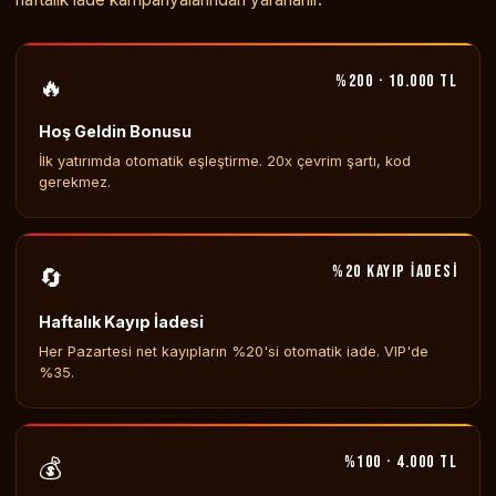
%200 · 10.000 TL
🔥
Hoş Geldin Bonusu
İlk yatırımda otomatik eşleştirme. 20x çevrim şartı, kod
gerekmez.
%20 Kayıp İadesi
🔄
Haftalık Kayıp İadesi
Her Pazartesi net kayıpların %20'si otomatik iade. VIP'de
%35.
%100 · 4.000 TL
💰