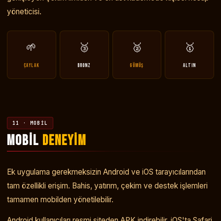
yöneticisi.
🌱
🥉
🥈
🥇
ÇAYLAK
BRONZ
GÜMÜŞ
ALTIN
11 · MOBIL
MOBİL
DENEYİM
Ek uygulama gerekmeksizin Android ve iOS tarayıcılarından
tam özellikli erişim. Bahis, yatırım, çekim ve destek işlemleri
tamamen mobilden yönetilebilir.
Android kullanıcıları resmi siteden APK indirebilir. iOS'ta Safari