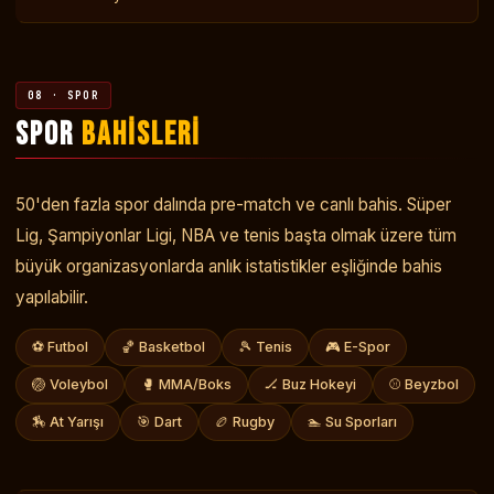
08 · SPOR
SPOR
BAHİSLERİ
50'den fazla spor dalında pre-match ve canlı bahis. Süper
Lig, Şampiyonlar Ligi, NBA ve tenis başta olmak üzere tüm
büyük organizasyonlarda anlık istatistikler eşliğinde bahis
yapılabilir.
⚽ Futbol
🏀 Basketbol
🎾 Tenis
🎮 E-Spor
🏐 Voleybol
🥊 MMA/Boks
🏒 Buz Hokeyi
⚾ Beyzbol
🏇 At Yarışı
🎯 Dart
🏉 Rugby
🏊 Su Sporları