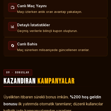
Canlı Maç Yayını
📺
Maçı izlerken anlık oran avantajı yakalayın.
Detaylı İstatistikler
📊
Geçmiş verilerle bilinçli kupon oluşturun.
Canlı Bahis
🔄
Maç sürerken milisaniyede güncellenen oranlar.
09 · BONUSLAR
KAZANDIRAN
KAMPANYALAR
Üyelikten itibaren sürekli bonus imkânı.
%200 hoş geldin
bonusu
ilk yatırımda otomatik tanımlanır; düzenli kullanıcılar
haftalık iade kampanyalarından yararlanır.