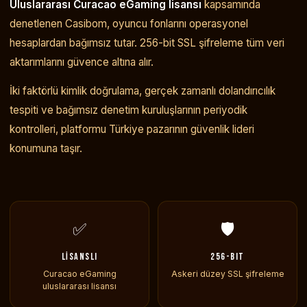
Uluslararası Curacao eGaming lisansı
kapsamında
denetlenen Casibom, oyuncu fonlarını operasyonel
hesaplardan bağımsız tutar. 256-bit SSL şifreleme tüm veri
aktarımlarını güvence altına alır.
İki faktörlü kimlik doğrulama, gerçek zamanlı dolandırıcılık
tespiti ve bağımsız denetim kuruluşlarının periyodik
kontrolleri, platformu Türkiye pazarının güvenlik lideri
konumuna taşır.
✅
🛡️
LİSANSLI
256-BIT
Curacao eGaming
Askeri düzey SSL şifreleme
uluslararası lisansı