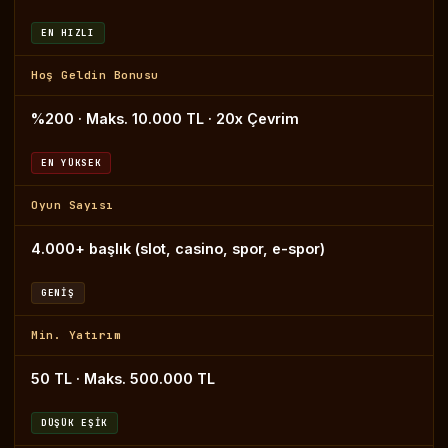
EN HIZLI
Hoş Geldin Bonusu
%200 · Maks. 10.000 TL · 20x Çevrim
EN YÜKSEK
Oyun Sayısı
4.000+ başlık (slot, casino, spor, e-spor)
GENIŞ
Min. Yatırım
50 TL · Maks. 500.000 TL
DÜŞÜK EŞIK