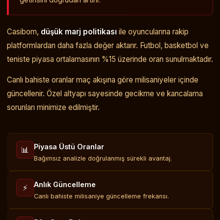
Casibom,
düşük marj politikası
ile oyuncularına rakip
platformlardan daha fazla değer aktarır. Futbol, basketbol ve
teniste piyasa ortalamasının %15 üzerinde oran sunulmaktadır.
Canlı bahiste oranlar maç akışına göre milisaniyeler içinde
güncellenir. Özel altyapı sayesinde gecikme ve kancalama
sorunları minimize edilmiştir.
Piyasa Üstü Oranlar
📊
Bağımsız analizle doğrulanmış sürekli avantaj.
Anlık Güncelleme
⚡
Canlı bahiste milisaniye güncelleme frekansı.