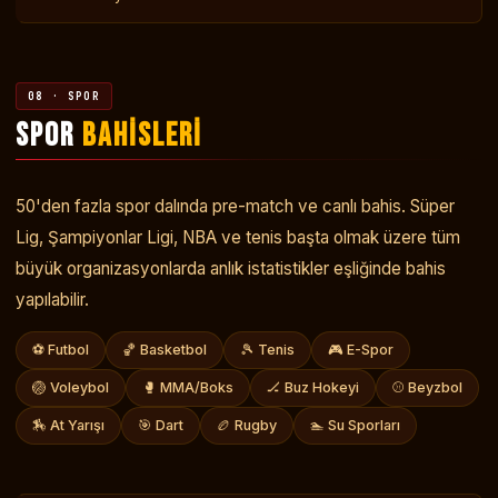
08 · SPOR
SPOR
BAHİSLERİ
50'den fazla spor dalında pre-match ve canlı bahis. Süper
Lig, Şampiyonlar Ligi, NBA ve tenis başta olmak üzere tüm
büyük organizasyonlarda anlık istatistikler eşliğinde bahis
yapılabilir.
⚽ Futbol
🏀 Basketbol
🎾 Tenis
🎮 E-Spor
🏐 Voleybol
🥊 MMA/Boks
🏒 Buz Hokeyi
⚾ Beyzbol
🏇 At Yarışı
🎯 Dart
🏉 Rugby
🏊 Su Sporları