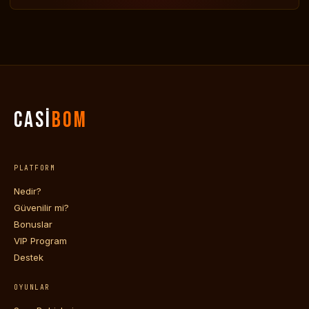
Casi
bom
PLATFORM
Nedir?
Güvenilir mi?
Bonuslar
VIP Program
Destek
OYUNLAR