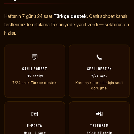
Haftanın 7 günü 24 saat
Türkçe destek
. Canlı sohbet kanalı
testlerimizde ortalama 15 saniyede yanıt verdi — sektörün en
hızlısı.
💬
📞
CANLI SOHBET
SESLİ DESTEK
~15 Saniye
7/24 Açık
7/24 anlık Türkçe destek.
Karmaşık sorunlar için sesli
görüşme.
📧
📲
E-POSTA
TELEGRAM
Maks. 1 Saat
Anlık Bildirim