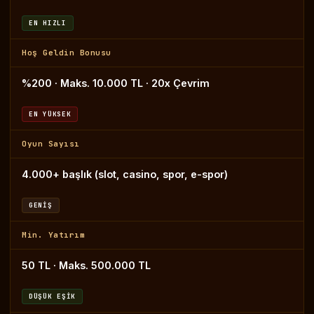
EN HIZLI
Hoş Geldin Bonusu
%200 · Maks. 10.000 TL · 20x Çevrim
EN YÜKSEK
Oyun Sayısı
4.000+ başlık (slot, casino, spor, e-spor)
GENIŞ
Min. Yatırım
50 TL · Maks. 500.000 TL
DÜŞÜK EŞIK