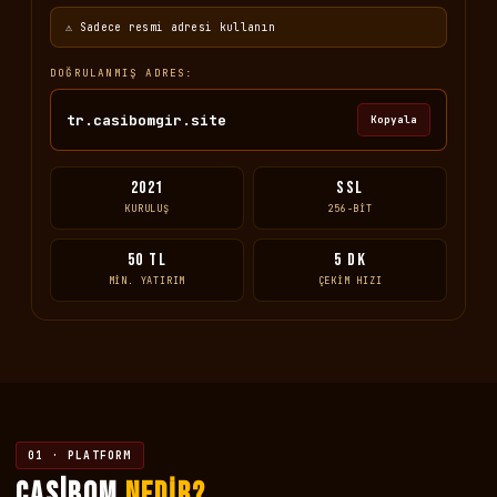
⚠ Sadece resmi adresi kullanın
DOĞRULANMIŞ ADRES:
tr.casibomgir.site
Kopyala
2021
SSL
KURULUŞ
256-BIT
50 TL
5 DK
MIN. YATIRIM
ÇEKIM HIZI
01 · PLATFORM
Casibom
NEDİR?