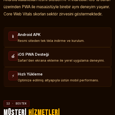
üzerinden PWA ile masaüstüyle birebir aynı deneyim yaşanır.
Core Web Vitals skorları sektör zirvesini göstermektedir.
Android APK
📱
Resmi siteden tek tıkla indirme ve kurulum.
iOS PWA Desteği
🍎
Safari'den ekrana ekleme ile yerel uygulama deneyimi.
Hızlı Yükleme
⚡
Optimize edilmiş altyapıyla üstün mobil performans.
12 · DESTEK
MÜŞTERİ
HİZMETLERİ