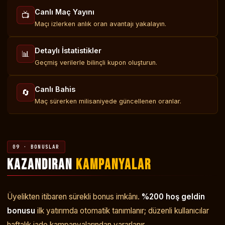
Canlı Maç Yayını
📺
Maçı izlerken anlık oran avantajı yakalayın.
Detaylı İstatistikler
📊
Geçmiş verilerle bilinçli kupon oluşturun.
Canlı Bahis
🔄
Maç sürerken milisaniyede güncellenen oranlar.
09 · BONUSLAR
KAZANDIRAN
KAMPANYALAR
Üyelikten itibaren sürekli bonus imkânı.
%200 hoş geldin
bonusu
ilk yatırımda otomatik tanımlanır; düzenli kullanıcılar
haftalık iade kampanyalarından yararlanır.