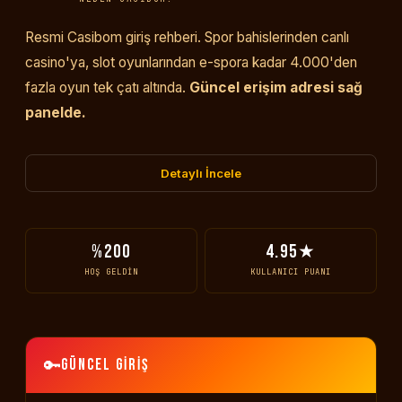
Resmi Casibom giriş rehberi. Spor bahislerinden canlı
casino'ya, slot oyunlarından e-spora kadar 4.000'den
fazla oyun tek çatı altında.
Güncel erişim adresi sağ
panelde.
Detaylı İncele
%200
4.95★
HOŞ GELDIN
KULLANICI PUANI
🔑
GÜNCEL GİRİŞ