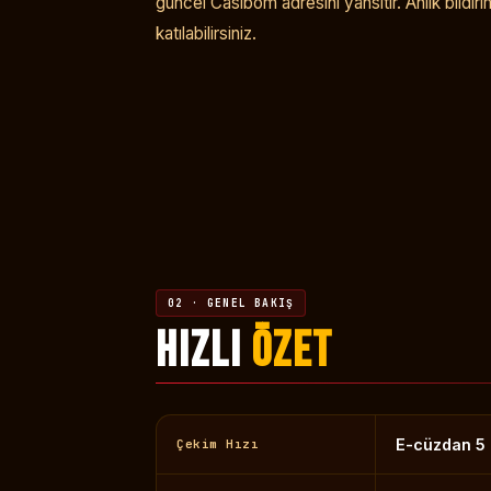
güncel Casibom adresini yansıtır. Anlık bildir
katılabilirsiniz.
02 · GENEL BAKIŞ
HIZLI
ÖZET
E-cüzdan 5 d
Çekim Hızı