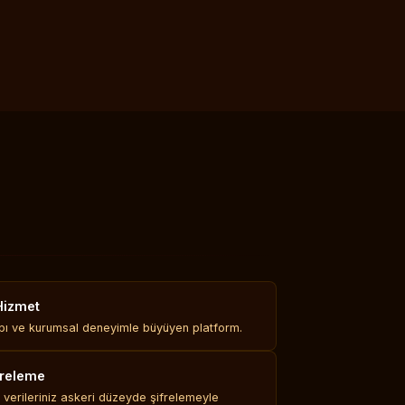
Hizmet
apı ve kurumsal deneyimle büyüyen platform.
freleme
l verileriniz askeri düzeyde şifrelemeyle