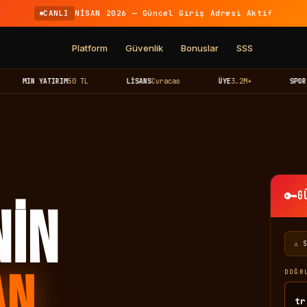
CANLI
NİSAN 2026 — Güncel Giriş Adresi Aktif
Platform
Güvenlik
Bonuslar
SSS
MIN YATIRIM
50 TL
LİSANS
Curacao
ÜYE
3.2M+
SPOR D
🔑
G
NİN
⚠ S
AN
DOĞR
tr