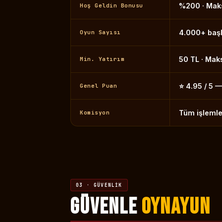
%200 · Maks
Hoş Geldin Bonusu
4.000+ başlı
Oyun Sayısı
50 TL · Mak
Min. Yatırım
⭐ 4.95 / 5 
Genel Puan
Tüm işlemle
Komisyon
03 · GÜVENLIK
GÜVENLE
OYNAYUN