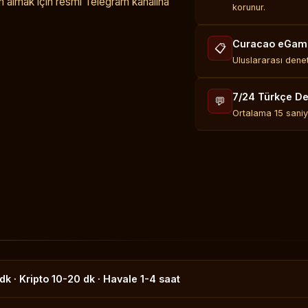
im almak için resmi Telegram kanalına
korunur.
Curacao eGami
📋
Uluslararası denet
7/24 Türkçe De
💬
Ortalama 15 saniy
k · Kripto 10-20 dk · Havale 1-4 saat