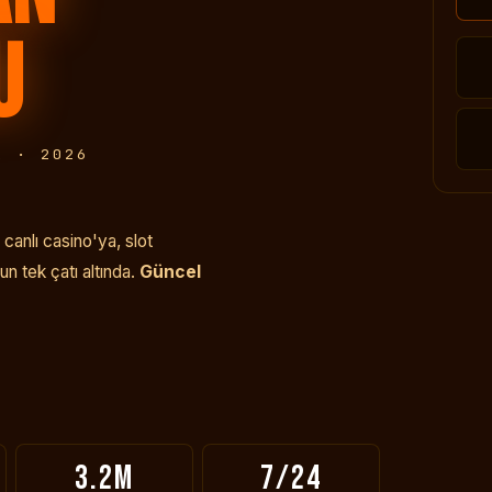
U
R · 2026
canlı casino'ya, slot
n tek çatı altında.
Güncel
3.2M
7/24