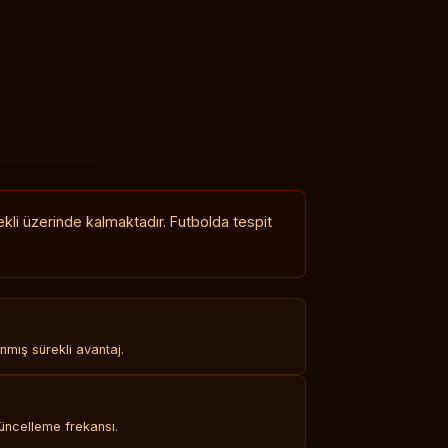
li üzerinde kalmaktadır. Futbolda tespit
nmış sürekli avantaj.
güncelleme frekansı.