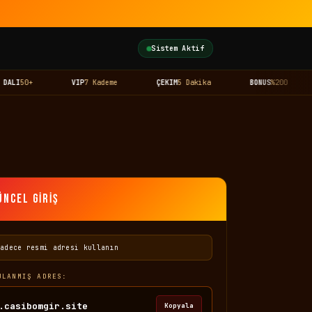
Sistem Aktif
ALI
50+
VIP
7 Kademe
ÇEKIM
5 Dakika
BONUS
%200
ÜNCEL GİRİŞ
adece resmi adresi kullanın
ULANMIŞ ADRES:
.casibomgir.site
Kopyala