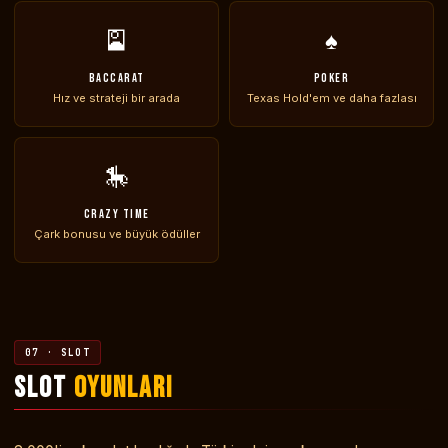
🎴
♠️
BACCARAT
POKER
Hız ve strateji bir arada
Texas Hold'em ve daha fazlası
🎠
CRAZY TIME
Çark bonusu ve büyük ödüller
07 · SLOT
SLOT
OYUNLARI