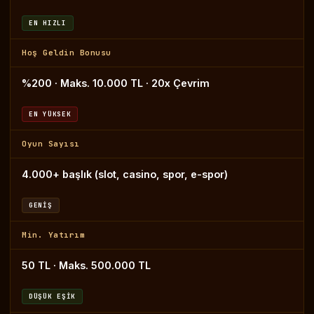
EN HIZLI
Hoş Geldin Bonusu
%200 · Maks. 10.000 TL · 20x Çevrim
EN YÜKSEK
Oyun Sayısı
4.000+ başlık (slot, casino, spor, e-spor)
GENIŞ
Min. Yatırım
50 TL · Maks. 500.000 TL
DÜŞÜK EŞIK