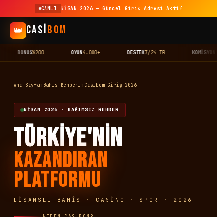
CANLI
NİSAN 2026 — Güncel Giriş Adresi Aktif
Casi
bom
👑
BONUS
%200
OYUN
4.000+
DESTEK
7/24 TR
KOMİSYON
S
›
›
Ana Sayfa
Bahis Rehberi
Casibom Giriş 2026
NISAN 2026 · BAĞIMSIZ REHBER
TÜRKİYE'NİN
KAZANDIRAN
PLATFORMU
LISANSLI BAHIS · CASINO · SPOR · 2026
NEDEN CASIBOM?