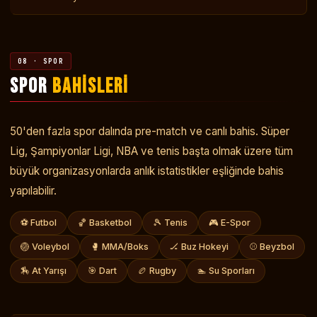
08 · SPOR
SPOR
BAHİSLERİ
50'den fazla spor dalında pre-match ve canlı bahis. Süper
Lig, Şampiyonlar Ligi, NBA ve tenis başta olmak üzere tüm
büyük organizasyonlarda anlık istatistikler eşliğinde bahis
yapılabilir.
⚽ Futbol
🏀 Basketbol
🎾 Tenis
🎮 E-Spor
🏐 Voleybol
🥊 MMA/Boks
🏒 Buz Hokeyi
⚾ Beyzbol
🏇 At Yarışı
🎯 Dart
🏉 Rugby
🏊 Su Sporları