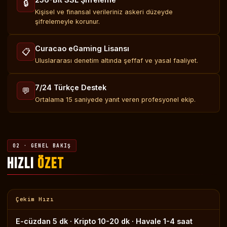
🔒
Kişisel ve finansal verileriniz askeri düzeyde
şifrelemeyle korunur.
Curacao eGaming Lisansı
📋
Uluslararası denetim altında şeffaf ve yasal faaliyet.
7/24 Türkçe Destek
💬
Ortalama 15 saniyede yanıt veren profesyonel ekip.
02 · GENEL BAKIŞ
HIZLI
ÖZET
Çekim Hızı
E-cüzdan 5 dk · Kripto 10-20 dk · Havale 1-4 saat