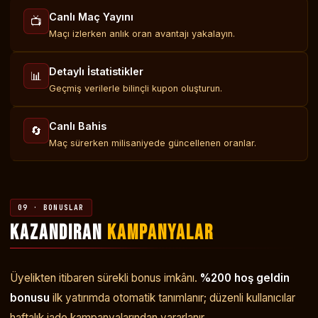
Canlı Maç Yayını
📺
Maçı izlerken anlık oran avantajı yakalayın.
Detaylı İstatistikler
📊
Geçmiş verilerle bilinçli kupon oluşturun.
Canlı Bahis
🔄
Maç sürerken milisaniyede güncellenen oranlar.
09 · BONUSLAR
KAZANDIRAN
KAMPANYALAR
Üyelikten itibaren sürekli bonus imkânı.
%200 hoş geldin
bonusu
ilk yatırımda otomatik tanımlanır; düzenli kullanıcılar
haftalık iade kampanyalarından yararlanır.