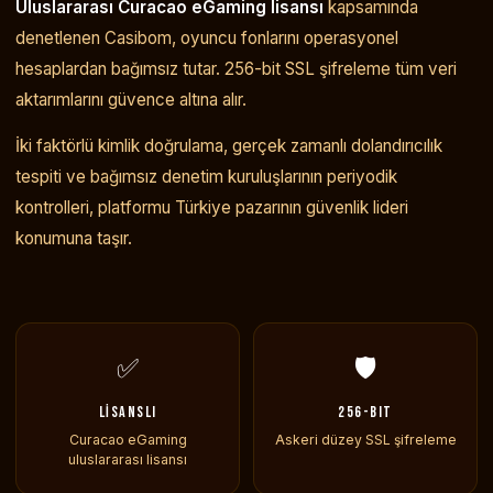
Uluslararası Curacao eGaming lisansı
kapsamında
denetlenen Casibom, oyuncu fonlarını operasyonel
hesaplardan bağımsız tutar. 256-bit SSL şifreleme tüm veri
aktarımlarını güvence altına alır.
İki faktörlü kimlik doğrulama, gerçek zamanlı dolandırıcılık
tespiti ve bağımsız denetim kuruluşlarının periyodik
kontrolleri, platformu Türkiye pazarının güvenlik lideri
konumuna taşır.
✅
🛡️
LİSANSLI
256-BIT
Curacao eGaming
Askeri düzey SSL şifreleme
uluslararası lisansı