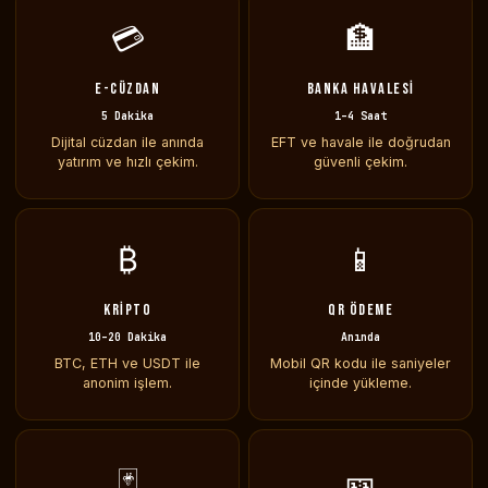
💳
🏦
E-CÜZDAN
BANKA HAVALESİ
5 Dakika
1–4 Saat
Dijital cüzdan ile anında
EFT ve havale ile doğrudan
yatırım ve hızlı çekim.
güvenli çekim.
₿
📱
KRİPTO
QR ÖDEME
10–20 Dakika
Anında
BTC, ETH ve USDT ile
Mobil QR kodu ile saniyeler
anonim işlem.
içinde yükleme.
🃏
🎫