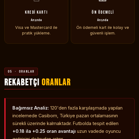
KREDİ KARTI
ÖN ÖDEMELİ
Anında
Anında
Visa ve Mastercard ile
Ön ödemeli kart ile kolay ve
pratik yükleme.
güvenli işlem.
05 · ORANLAR
REKABETÇI
ORANLAR
Bağımsız Analiz:
120'den fazla karşılaşmada yapılan
incelemede Casibom, Türkiye pazarı ortalamasının
sürekli üzerinde kalmaktadır. Futbolda tespit edilen
+0.18 ila +0.25 oran avantajı
uzun vadede oyuncu
getirisini doğrudan artırır.