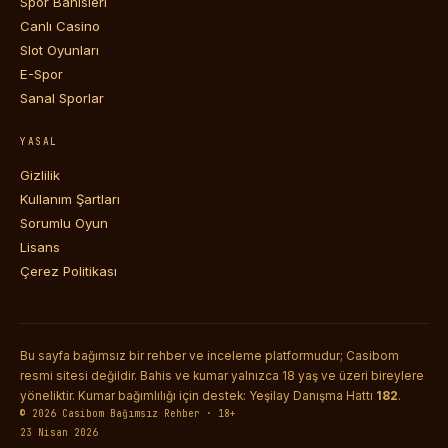
Spor Bahisleri
Canlı Casino
Slot Oyunları
E-Spor
Sanal Sporlar
YASAL
Gizlilik
Kullanım Şartları
Sorumlu Oyun
Lisans
Çerez Politikası
Bu sayfa bağımsız bir rehber ve inceleme platformudur; Casibom
resmi sitesi değildir. Bahis ve kumar yalnızca 18 yaş ve üzeri bireylere
yöneliktir. Kumar bağımlılığı için destek: Yeşilay Danışma Hattı
182
.
© 2026 Casibom Bağımsız Rehber · 18+
23 Nisan 2026