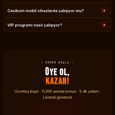
periyodik kontrolleriyle oyuncu güvenliği en üst seviyede
dakika, banka havalesi 1–4 saat içinde tamamlanır. Tüm
tutulur. Fonlar operasyonel hesaplardan ayrı saklanır.
yöntemlerde komisyon yoktur. Minimum çekim tutarı 50
İlk üyeliğinizde yapacağınız ilk yatırıma otomatik olarak
Casibom mobil cihazlarda çalışıyor mu?
+
TL'dir.
%200 bonus eklenir. Maksimum bonus tutarı 10.000 TL,
çevrim şartı 20x'tir. Bonus kodu ya da ek işlem gerekmez;
Evet. Ek uygulama indirmenize gerek yoktur; Android veya
VIP programı nasıl çalışıyor?
+
anında hesabınıza tanımlanır.
iOS tarayıcınızdan güncel adrese gitmeniz yeterlidir.
Android APK resmi siteden indirilebilir. iOS'ta PWA desteği
Çaylak, Bronz, Gümüş, Altın, Platin, Elmas ve Kral olmak
mevcuttur. Tüm özellikler eksiksiz kullanılabilir.
üzere 7 kademeli sistem. Her seviyede cashback artar,
özel bonuslar devreye girer, çekim limitleri genişler. Kral
seviyesinde kişisel hesap yöneticisi atanır.
— HEMEN BAŞLA —
ÜYE OL,
KAZAN!
Ücretsiz kayıt · %200 anında bonus · 5 dk çekim ·
Lisanslı güvence