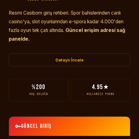
Resmi Casibom giriş rehberi. Spor bahislerinden canlı
casino'ya, slot oyunlarından e-spora kadar 4.000'den
fazla oyun tek çatı altında.
Güncel erişim adresi sağ
panelde.
Detaylı İncele
%200
4.95★
HOŞ GELDIN
KULLANICI PUANI
🔑
GÜNCEL GİRİŞ