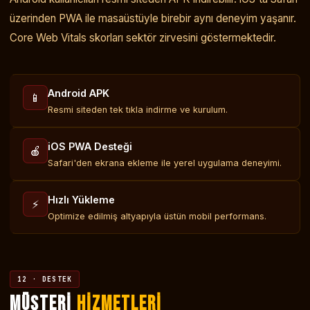
üzerinden PWA ile masaüstüyle birebir aynı deneyim yaşanır.
Core Web Vitals skorları sektör zirvesini göstermektedir.
Android APK
📱
Resmi siteden tek tıkla indirme ve kurulum.
iOS PWA Desteği
🍎
Safari'den ekrana ekleme ile yerel uygulama deneyimi.
Hızlı Yükleme
⚡
Optimize edilmiş altyapıyla üstün mobil performans.
12 · DESTEK
MÜŞTERİ
HİZMETLERİ