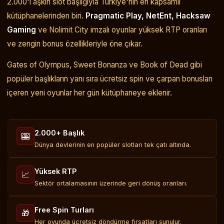
2.000'i aşkın slot başlığıyla Türkiye'nin en kapsamlı
kütüphanelerinden biri.
Pragmatic Play, NetEnt, Hacksaw
Gaming
ve Nolimit City imzalı oyunlar yüksek RTP oranları
ve zengin bonus özellikleriyle öne çıkar.
Gates of Olympus, Sweet Bonanza ve Book of Dead gibi
popüler başlıkların yanı sıra ücretsiz spin ve çarpan bonusları
içeren yeni oyunlar her gün kütüphaneye eklenir.
2.000+ Başlık
🎰
Dünya devlerinin en popüler slotları tek çatı altında.
Yüksek RTP
📈
Sektör ortalamasının üzerinde geri dönüş oranları.
Free Spin Turları
🎁
Her oyunda ücretsiz döndürme fırsatları sunulur.