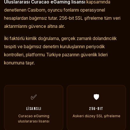
Uluslararası Curacao eGaming lisansı
kapsamında
denetlenen Casibom, oyuncu fonlarını operasyonel
hesaplardan bağımsız tutar. 256-bit SSL şifreleme tüm veri
aktarımlarını güvence altına alır.
İki faktörlü kimlik doğrulama, gerçek zamanlı dolandırıcılık
tespiti ve bağımsız denetim kuruluşlarının periyodik
kontrolleri, platformu Türkiye pazarının güvenlik lideri
konumuna taşır.
✅
🛡️
LİSANSLI
256-BIT
Curacao eGaming
Askeri düzey SSL şifreleme
uluslararası lisansı