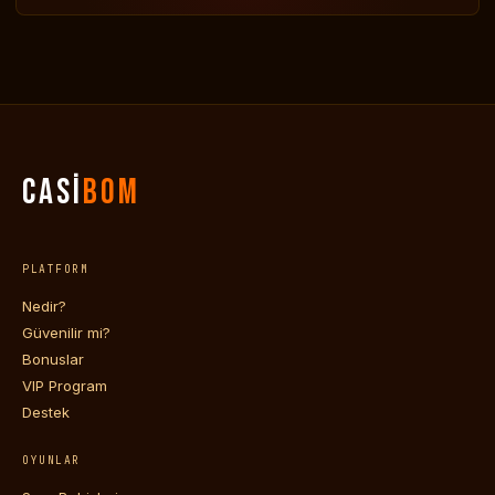
Casi
bom
PLATFORM
Nedir?
Güvenilir mi?
Bonuslar
VIP Program
Destek
OYUNLAR