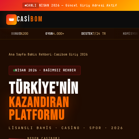
CANLI
NİSAN 2026 — Güncel Giriş Adresi Aktif
Casi
bom
👑
BONUS
%200
OYUN
4.000+
DESTEK
7/24 TR
KOMİSYON
S
›
›
Ana Sayfa
Bahis Rehberi
Casibom Giriş 2026
NISAN 2026 · BAĞIMSIZ REHBER
TÜRKİYE'NİN
KAZANDIRAN
PLATFORMU
LISANSLI BAHIS · CASINO · SPOR · 2026
NEDEN CASIBOM?