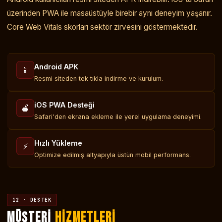
üzerinden PWA ile masaüstüyle birebir aynı deneyim yaşanır.
Core Web Vitals skorları sektör zirvesini göstermektedir.
Android APK
📱
Resmi siteden tek tıkla indirme ve kurulum.
iOS PWA Desteği
🍎
Safari'den ekrana ekleme ile yerel uygulama deneyimi.
Hızlı Yükleme
⚡
Optimize edilmiş altyapıyla üstün mobil performans.
12 · DESTEK
MÜŞTERİ
HİZMETLERİ