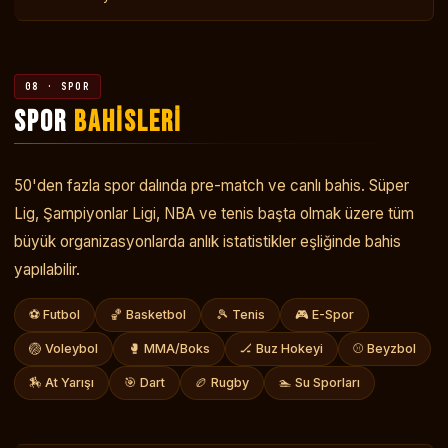
08 · SPOR
SPOR
BAHİSLERİ
50'den fazla spor dalında pre-match ve canlı bahis. Süper
Lig, Şampiyonlar Ligi, NBA ve tenis başta olmak üzere tüm
büyük organizasyonlarda anlık istatistikler eşliğinde bahis
yapılabilir.
⚽ Futbol
🏀 Basketbol
🎾 Tenis
🎮 E-Spor
🏐 Voleybol
🥊 MMA/Boks
🏒 Buz Hokeyi
⚾ Beyzbol
🏇 At Yarışı
🎯 Dart
🏉 Rugby
🏊 Su Sporları