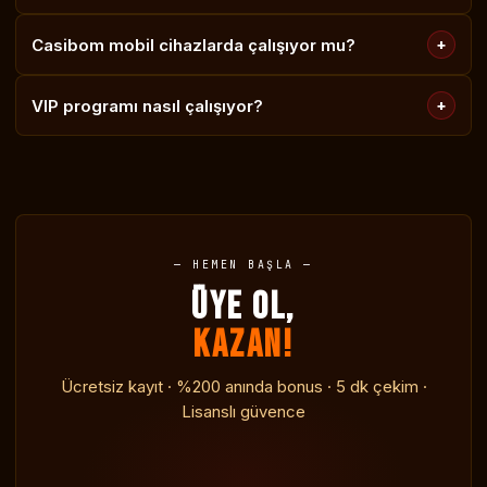
periyodik kontrolleriyle oyuncu güvenliği en üst seviyede
dakika, banka havalesi 1–4 saat içinde tamamlanır. Tüm
tutulur. Fonlar operasyonel hesaplardan ayrı saklanır.
yöntemlerde komisyon yoktur. Minimum çekim tutarı 50
İlk üyeliğinizde yapacağınız ilk yatırıma otomatik olarak
Casibom mobil cihazlarda çalışıyor mu?
+
TL'dir.
%200 bonus eklenir. Maksimum bonus tutarı 10.000 TL,
çevrim şartı 20x'tir. Bonus kodu ya da ek işlem gerekmez;
Evet. Ek uygulama indirmenize gerek yoktur; Android veya
VIP programı nasıl çalışıyor?
+
anında hesabınıza tanımlanır.
iOS tarayıcınızdan güncel adrese gitmeniz yeterlidir.
Android APK resmi siteden indirilebilir. iOS'ta PWA desteği
Çaylak, Bronz, Gümüş, Altın, Platin, Elmas ve Kral olmak
mevcuttur. Tüm özellikler eksiksiz kullanılabilir.
üzere 7 kademeli sistem. Her seviyede cashback artar,
özel bonuslar devreye girer, çekim limitleri genişler. Kral
seviyesinde kişisel hesap yöneticisi atanır.
— HEMEN BAŞLA —
ÜYE OL,
KAZAN!
Ücretsiz kayıt · %200 anında bonus · 5 dk çekim ·
Lisanslı güvence