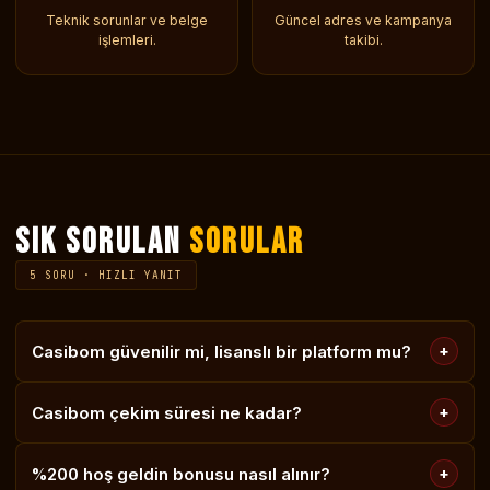
Teknik sorunlar ve belge
Güncel adres ve kampanya
işlemleri.
takibi.
SIK SORULAN
SORULAR
5 SORU · HIZLI YANIT
Casibom güvenilir mi, lisanslı bir platform mu?
+
Evet. Curacao eGaming lisansı kapsamında uluslararası
Casibom çekim süresi ne kadar?
+
denetim altında faaliyet gösterir. 256-bit SSL şifreleme, çift
faktörlü doğrulama ve bağımsız denetim kuruluşlarının
E-cüzdan çekimleri 5 dakika, kripto para çekimleri 10–20
%200 hoş geldin bonusu nasıl alınır?
+