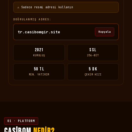
⚠ Sadece resmi adresi kullanın
DOĞRULANMIŞ ADRES:
tr.casibomgir.site
Kopyala
2021
SSL
KURULUŞ
256-BIT
50 TL
5 DK
MIN. YATIRIM
ÇEKIM HIZI
01 · PLATFORM
Casibom
NEDİR?