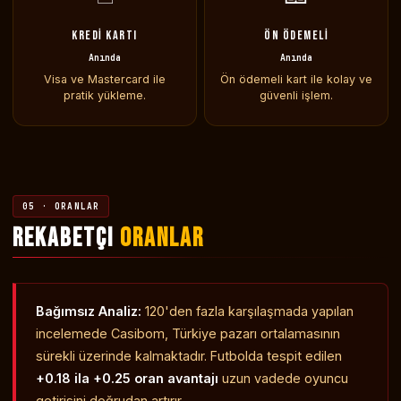
KREDİ KARTI
ÖN ÖDEMELİ
Anında
Anında
Visa ve Mastercard ile
Ön ödemeli kart ile kolay ve
pratik yükleme.
güvenli işlem.
05 · ORANLAR
REKABETÇI
ORANLAR
Bağımsız Analiz:
120'den fazla karşılaşmada yapılan
incelemede Casibom, Türkiye pazarı ortalamasının
sürekli üzerinde kalmaktadır. Futbolda tespit edilen
+0.18 ila +0.25 oran avantajı
uzun vadede oyuncu
getirisini doğrudan artırır.