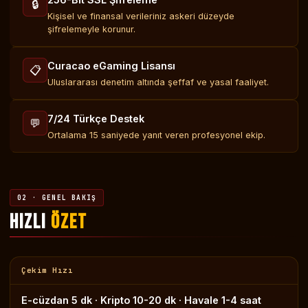
🔒
Kişisel ve finansal verileriniz askeri düzeyde
şifrelemeyle korunur.
Curacao eGaming Lisansı
📋
Uluslararası denetim altında şeffaf ve yasal faaliyet.
7/24 Türkçe Destek
💬
Ortalama 15 saniyede yanıt veren profesyonel ekip.
02 · GENEL BAKIŞ
HIZLI
ÖZET
Çekim Hızı
E-cüzdan 5 dk · Kripto 10-20 dk · Havale 1-4 saat