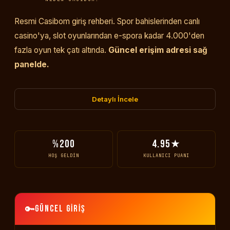
Resmi Casibom giriş rehberi. Spor bahislerinden canlı
casino'ya, slot oyunlarından e-spora kadar 4.000'den
fazla oyun tek çatı altında.
Güncel erişim adresi sağ
panelde.
Detaylı İncele
%200
4.95★
HOŞ GELDIN
KULLANICI PUANI
🔑
GÜNCEL GİRİŞ