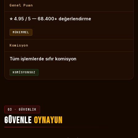
Genel Puan
⭐ 4.95 / 5 — 68.400+ değerlendirme
MÜKEMMEL
Komisyon
Tüm işlemlerde sıfır komisyon
KOMISYONSUZ
03 · GÜVENLIK
GÜVENLE
OYNAYUN