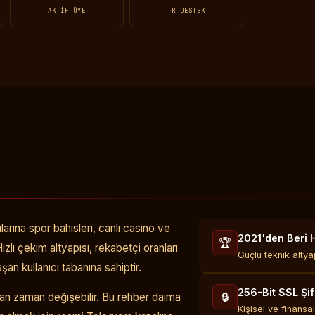
AKTIF ÜYE
TR DESTEK
larına spor bahisleri, canlı casino ve
2021'den Beri 
🏆
Hızlı çekim altyapısı, rekabetçi oranları
Güçlü teknik alty
an kullanıcı tabanına sahiptir.
256-Bit SSL Şi
🔒
aman zaman değişebilir. Bu rehber daima
Kişisel ve finansa