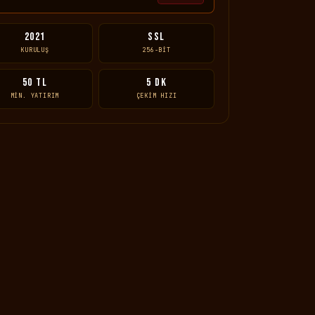
2021
SSL
KURULUŞ
256-BIT
50 TL
5 DK
MIN. YATIRIM
ÇEKIM HIZI