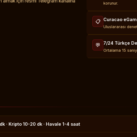
im almak için resmi Telegram kanalına
korunur.
Curacao eGami
📋
Uluslararası denet
7/24 Türkçe De
💬
Ortalama 15 saniy
k · Kripto 10-20 dk · Havale 1-4 saat