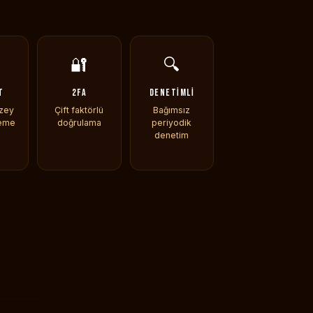
🔐
🔍
T
2FA
DENETİMLİ
üzey
Çift faktörlü
Bağımsız
leme
doğrulama
periyodik
denetim