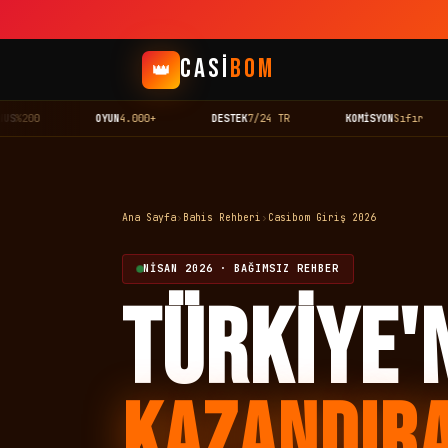
Casi
bom
👑
S
%200
OYUN
4.000+
DESTEK
7/24 TR
KOMİSYON
Sıfır
›
›
Ana Sayfa
Bahis Rehberi
Casibom Giriş 2026
NISAN 2026 · BAĞIMSIZ REHBER
TÜRKİYE'
KAZANDIR