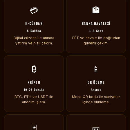
💳
🏦
E-CÜZDAN
BANKA HAVALESİ
5 Dakika
1–4 Saat
Dijital cüzdan ile anında
EFT ve havale ile doğrudan
yatırım ve hızlı çekim.
güvenli çekim.
₿
📱
KRİPTO
QR ÖDEME
10–20 Dakika
Anında
BTC, ETH ve USDT ile
Mobil QR kodu ile saniyeler
anonim işlem.
içinde yükleme.
🃏
🎫