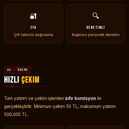
🔐
🔍
2FA
DENETİMLİ
Çift faktörlü doğrulama
Bağımsız periyodik denetim
04 · ÖDEME
HIZLI
ÇEKIM
Tüm yatırım ve çekim işlemleri
sıfır komisyon
ile
gerçekleştirilir. Minimum çekim 50 TL, maksimum yatırım
500.000 TL.