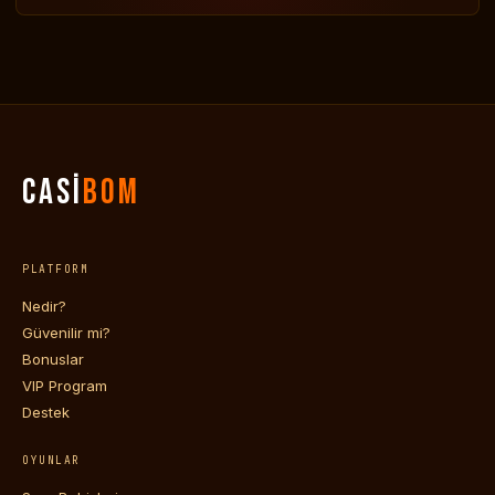
Casi
bom
PLATFORM
Nedir?
Güvenilir mi?
Bonuslar
VIP Program
Destek
OYUNLAR