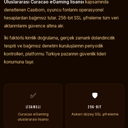
Uluslararası Curacao eGaming lisansı
kapsamında
denetlenen Casibom, oyuncu fonlarını operasyonel
hesaplardan bağımsız tutar. 256-bit SSL şifreleme tüm veri
aktarımlarını güvence altına alır.
İki faktörlü kimlik doğrulama, gerçek zamanlı dolandırıcılık
tespiti ve bağımsız denetim kuruluşlarının periyodik
kontrolleri, platformu Türkiye pazarının güvenlik lideri
konumuna taşır.
✅
🛡️
LİSANSLI
256-BIT
Curacao eGaming
Askeri düzey SSL şifreleme
uluslararası lisansı