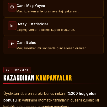
Canlı Maç Yayını
📺
Maçı izlerken anlık oran avantajı yakalayın.
Detaylı İstatistikler
📊
Geçmiş verilerle bilinçli kupon oluşturun.
Canlı Bahis
🔄
Maç sürerken milisaniyede güncellenen oranlar.
09 · BONUSLAR
KAZANDIRAN
KAMPANYALAR
Üyelikten itibaren sürekli bonus imkânı.
%200 hoş geldin
bonusu
ilk yatırımda otomatik tanımlanır; düzenli kullanıcılar
haftalık iade kampanyalarından yararlanır.