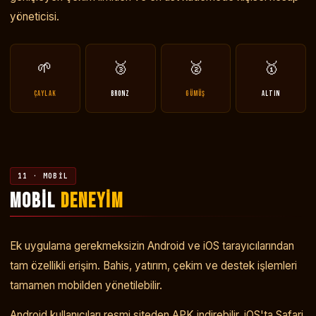
yöneticisi.
🌱
🥉
🥈
🥇
ÇAYLAK
BRONZ
GÜMÜŞ
ALTIN
11 · MOBIL
MOBİL
DENEYİM
Ek uygulama gerekmeksizin Android ve iOS tarayıcılarından
tam özellikli erişim. Bahis, yatırım, çekim ve destek işlemleri
tamamen mobilden yönetilebilir.
Android kullanıcıları resmi siteden APK indirebilir. iOS'ta Safari