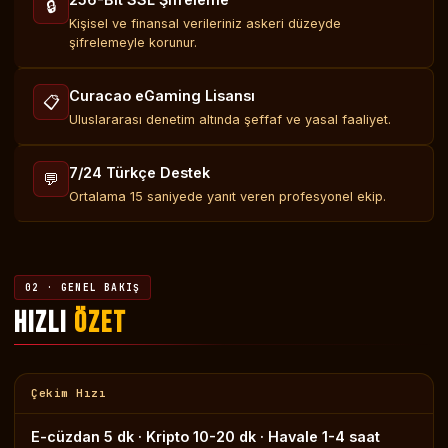
🔒
Kişisel ve finansal verileriniz askeri düzeyde
şifrelemeyle korunur.
Curacao eGaming Lisansı
📋
Uluslararası denetim altında şeffaf ve yasal faaliyet.
7/24 Türkçe Destek
💬
Ortalama 15 saniyede yanıt veren profesyonel ekip.
02 · GENEL BAKIŞ
HIZLI
ÖZET
Çekim Hızı
E-cüzdan 5 dk · Kripto 10-20 dk · Havale 1-4 saat