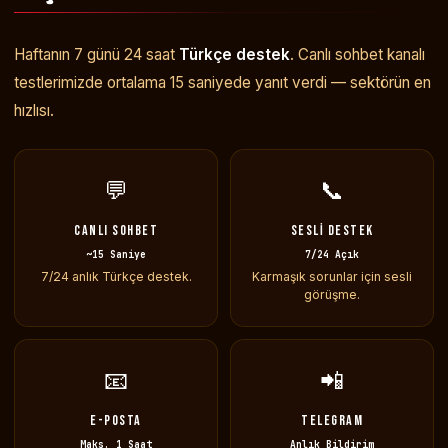
Haftanın 7 günü 24 saat
Türkçe destek
. Canlı sohbet kanalı
testlerimizde ortalama 15 saniyede yanıt verdi — sektörün en
hızlısı.
💬
📞
CANLI SOHBET
SESLİ DESTEK
~15 Saniye
7/24 Açık
7/24 anlık Türkçe destek.
Karmaşık sorunlar için sesli
görüşme.
📧
📲
E-POSTA
TELEGRAM
Maks. 1 Saat
Anlık Bildirim