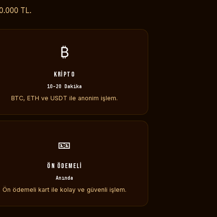
00.000 TL.
₿
KRİPTO
10–20 Dakika
BTC, ETH ve USDT ile anonim işlem.
🎫
ÖN ÖDEMELİ
Anında
Ön ödemeli kart ile kolay ve güvenli işlem.