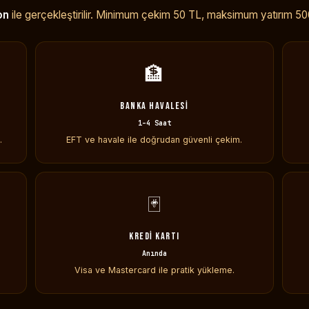
on
ile gerçekleştirilir. Minimum çekim 50 TL, maksimum yatırım 5
🏦
BANKA HAVALESİ
1–4 Saat
.
EFT ve havale ile doğrudan güvenli çekim.
🃏
KREDİ KARTI
Anında
Visa ve Mastercard ile pratik yükleme.