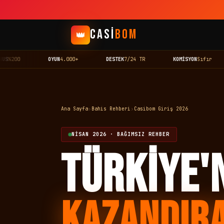
Casi
bom
👑
S
%200
OYUN
4.000+
DESTEK
7/24 TR
KOMİSYON
Sıfır
›
›
Ana Sayfa
Bahis Rehberi
Casibom Giriş 2026
NISAN 2026 · BAĞIMSIZ REHBER
TÜRKİYE'
KAZANDIR