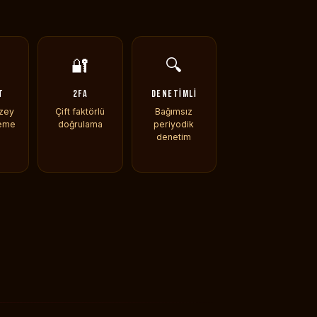
🔐
🔍
T
2FA
DENETİMLİ
üzey
Çift faktörlü
Bağımsız
leme
doğrulama
periyodik
denetim