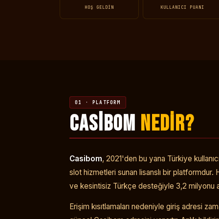
HOŞ GELDIN
KULLANICI PUANI
01 · PLATFORM
Casibom
NEDİR?
Casibom
, 2021'den bu yana Türkiye kullanıcı
slot hizmetleri sunan lisanslı bir platformdur. 
ve kesintisiz Türkçe desteğiyle 3,2 milyonu aş
Erişim kısıtlamaları nedeniyle giriş adresi z