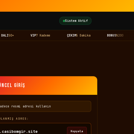
Sistem Aktif
ALI
50+
VIP
7 Kademe
ÇEKIM
5 Dakika
BONUS
%200
ÜNCEL GİRİŞ
adece resmi adresi kullanın
ULANMIŞ ADRES:
.casibomgir.site
Kopyala