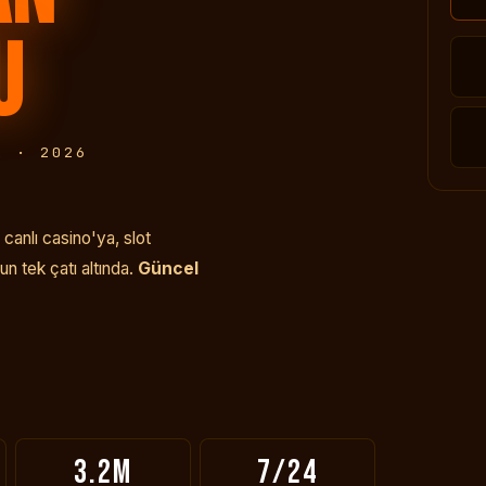
U
R · 2026
canlı casino'ya, slot
n tek çatı altında.
Güncel
3.2M
7/24