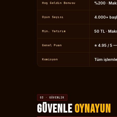
%200 · Maks
Hoş Geldin Bonusu
4.000+ başlı
Oyun Sayısı
50 TL · Mak
Min. Yatırım
⭐ 4.95 / 5 
Genel Puan
Tüm işlemle
Komisyon
03 · GÜVENLIK
GÜVENLE
OYNAYUN