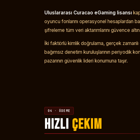
Uluslararası Curacao eGaming lisansı
kap
oyuncu fonlarını operasyonel hesaplardan ba
şifreleme tüm veri aktarımlarını güvence altına
İki faktörlü kimlik doğrulama, gerçek zamanlı d
bağımsız denetim kuruluşlarının periyodik kon
pazarının güvenlik lideri konumuna taşır.
04 · ÖDEME
HIZLI
ÇEKIM