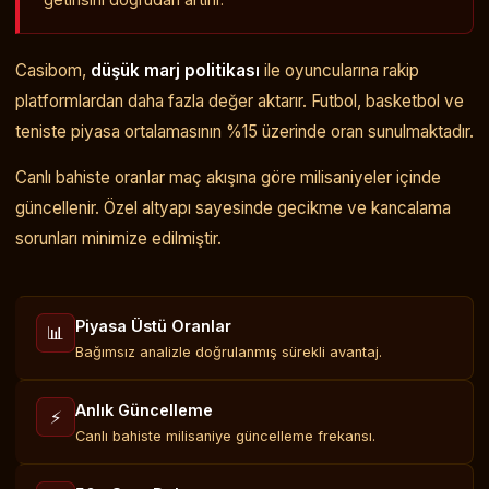
Casibom,
düşük marj politikası
ile oyuncularına rakip
platformlardan daha fazla değer aktarır. Futbol, basketbol ve
teniste piyasa ortalamasının %15 üzerinde oran sunulmaktadır.
Canlı bahiste oranlar maç akışına göre milisaniyeler içinde
güncellenir. Özel altyapı sayesinde gecikme ve kancalama
sorunları minimize edilmiştir.
Piyasa Üstü Oranlar
📊
Bağımsız analizle doğrulanmış sürekli avantaj.
Anlık Güncelleme
⚡
Canlı bahiste milisaniye güncelleme frekansı.