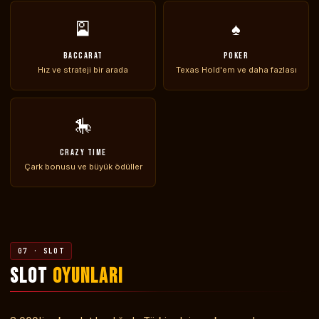
🎴
♠️
BACCARAT
POKER
Hız ve strateji bir arada
Texas Hold'em ve daha fazlası
🎠
CRAZY TIME
Çark bonusu ve büyük ödüller
07 · SLOT
SLOT
OYUNLARI