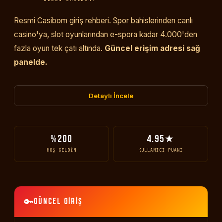
Resmi Casibom giriş rehberi. Spor bahislerinden canlı
casino'ya, slot oyunlarından e-spora kadar 4.000'den
fazla oyun tek çatı altında.
Güncel erişim adresi sağ
panelde.
Detaylı İncele
%200
4.95★
HOŞ GELDIN
KULLANICI PUANI
🔑
GÜNCEL GİRİŞ