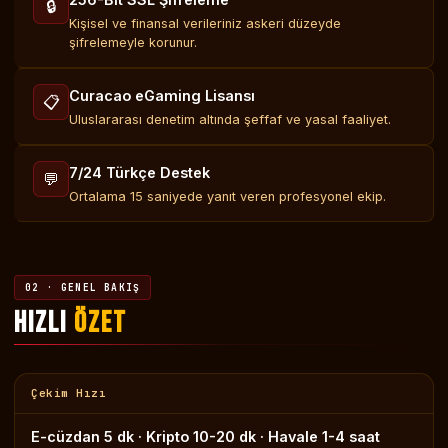
🔒
Kişisel ve finansal verileriniz askeri düzeyde
şifrelemeyle korunur.
Curacao eGaming Lisansı
📋
Uluslararası denetim altında şeffaf ve yasal faaliyet.
7/24 Türkçe Destek
💬
Ortalama 15 saniyede yanıt veren profesyonel ekip.
02 · GENEL BAKIŞ
HIZLI
ÖZET
Çekim Hızı
E-cüzdan 5 dk · Kripto 10-20 dk · Havale 1-4 saat