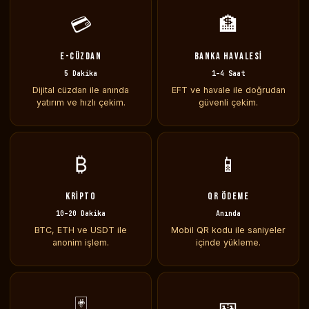
💳
🏦
E-CÜZDAN
BANKA HAVALESİ
5 Dakika
1–4 Saat
Dijital cüzdan ile anında
EFT ve havale ile doğrudan
yatırım ve hızlı çekim.
güvenli çekim.
₿
📱
KRİPTO
QR ÖDEME
10–20 Dakika
Anında
BTC, ETH ve USDT ile
Mobil QR kodu ile saniyeler
anonim işlem.
içinde yükleme.
🃏
🎫