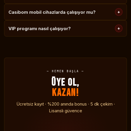
periyodik kontrolleriyle oyuncu güvenliği en üst seviyede
dakika, banka havalesi 1–4 saat içinde tamamlanır. Tüm
tutulur. Fonlar operasyonel hesaplardan ayrı saklanır.
yöntemlerde komisyon yoktur. Minimum çekim tutarı 50
İlk üyeliğinizde yapacağınız ilk yatırıma otomatik olarak
Casibom mobil cihazlarda çalışıyor mu?
+
TL'dir.
%200 bonus eklenir. Maksimum bonus tutarı 10.000 TL,
çevrim şartı 20x'tir. Bonus kodu ya da ek işlem gerekmez;
Evet. Ek uygulama indirmenize gerek yoktur; Android veya
VIP programı nasıl çalışıyor?
+
anında hesabınıza tanımlanır.
iOS tarayıcınızdan güncel adrese gitmeniz yeterlidir.
Android APK resmi siteden indirilebilir. iOS'ta PWA desteği
Çaylak, Bronz, Gümüş, Altın, Platin, Elmas ve Kral olmak
mevcuttur. Tüm özellikler eksiksiz kullanılabilir.
üzere 7 kademeli sistem. Her seviyede cashback artar,
özel bonuslar devreye girer, çekim limitleri genişler. Kral
seviyesinde kişisel hesap yöneticisi atanır.
— HEMEN BAŞLA —
ÜYE OL,
KAZAN!
Ücretsiz kayıt · %200 anında bonus · 5 dk çekim ·
Lisanslı güvence