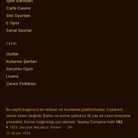
Spor Bahisleri
Canlı Casino
Slot Oyunları
E-Spor
Sanal Sporlar
YASAL
Gizlilik
Kullanım Şartları
Sorumlu Oyun
Lisans
Çerez Politikası
Bu sayfa bağımsız bir rehber ve inceleme platformudur; Casibom
resmi sitesi değildir. Bahis ve kumar yalnızca 18 yaş ve üzeri bireylere
yöneliktir. Kumar bağımlılığı için destek: Yeşilay Danışma Hattı
182
.
© 2026 Casibom Bağımsız Rehber · 18+
23 Nisan 2026