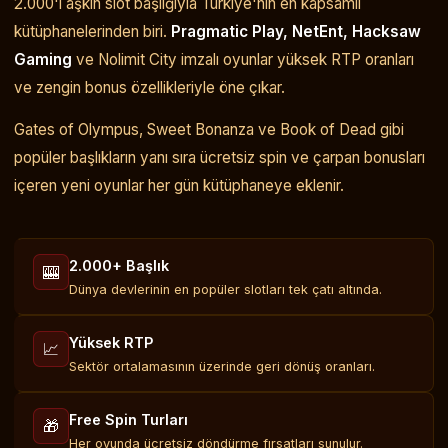
2.000'i aşkın slot başlığıyla Türkiye'nin en kapsamlı
kütüphanelerinden biri.
Pragmatic Play, NetEnt, Hacksaw
Gaming
ve Nolimit City imzalı oyunlar yüksek RTP oranları
ve zengin bonus özellikleriyle öne çıkar.
Gates of Olympus, Sweet Bonanza ve Book of Dead gibi
popüler başlıkların yanı sıra ücretsiz spin ve çarpan bonusları
içeren yeni oyunlar her gün kütüphaneye eklenir.
2.000+ Başlık
🎰
Dünya devlerinin en popüler slotları tek çatı altında.
Yüksek RTP
📈
Sektör ortalamasının üzerinde geri dönüş oranları.
Free Spin Turları
🎁
Her oyunda ücretsiz döndürme fırsatları sunulur.