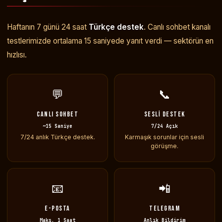
Haftanın 7 günü 24 saat
Türkçe destek
. Canlı sohbet kanalı
testlerimizde ortalama 15 saniyede yanıt verdi — sektörün en
hızlısı.
💬
📞
CANLI SOHBET
SESLİ DESTEK
~15 Saniye
7/24 Açık
7/24 anlık Türkçe destek.
Karmaşık sorunlar için sesli
görüşme.
📧
📲
E-POSTA
TELEGRAM
Maks. 1 Saat
Anlık Bildirim