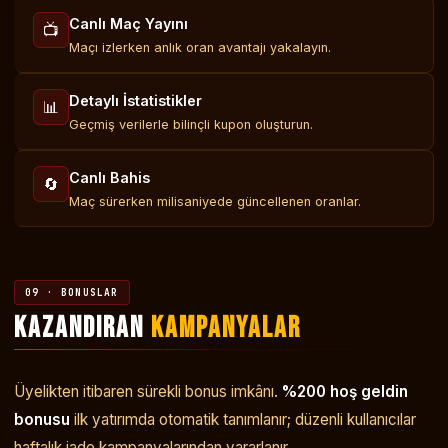
Canlı Maç Yayını
📺
Maçı izlerken anlık oran avantajı yakalayın.
Detaylı İstatistikler
📊
Geçmiş verilerle bilinçli kupon oluşturun.
Canlı Bahis
🔄
Maç sürerken milisaniyede güncellenen oranlar.
09 · BONUSLAR
KAZANDIRAN
KAMPANYALAR
Üyelikten itibaren sürekli bonus imkânı.
%200 hoş geldin
bonusu
ilk yatırımda otomatik tanımlanır; düzenli kullanıcılar
haftalık iade kampanyalarından yararlanır.