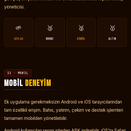
yöneticisi.
🌱
🥉
🥈
🥇
ÇAYLAK
BRONZ
GÜMÜŞ
ALTIN
11 · MOBIL
MOBİL
DENEYİM
Ek uygulama gerekmeksizin Android ve iOS tarayıcılarından
tam özellikli erişim. Bahis, yatırım, çekim ve destek işlemleri
tamamen mobilden yönetilebilir.
Android kullanıcıları resmi siteden APK indirebilir. iOS'ta Safari