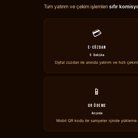
Tüm yatırım ve çekim işlemleri
sıfır komisy
💳
E-CÜZDAN
5 Dakika
Dijital cüzdan ile anında yatırım ve hızlı çekim
📱
QR ÖDEME
Anında
Mobil QR kodu ile saniyeler içinde yükleme.