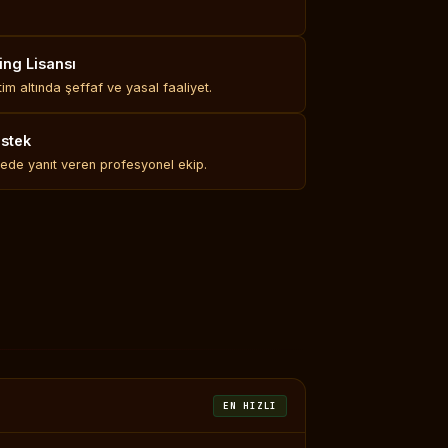
ng Lisansı
im altında şeffaf ve yasal faaliyet.
stek
ede yanıt veren profesyonel ekip.
EN HIZLI