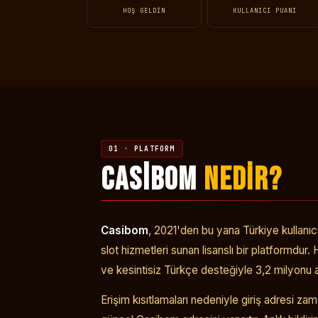
HOŞ GELDIN
KULLANICI PUANI
01 · PLATFORM
Casibom
NEDİR?
Casibom
, 2021'den bu yana Türkiye kullanıcı
slot hizmetleri sunan lisanslı bir platformdur. 
ve kesintisiz Türkçe desteğiyle 3,2 milyonu aş
Erişim kısıtlamaları nedeniyle giriş adresi z