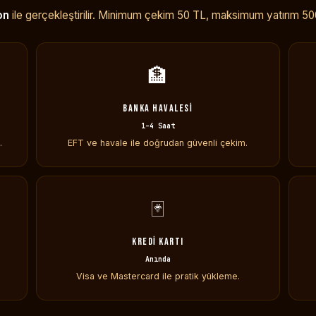
on
ile gerçekleştirilir. Minimum çekim 50 TL, maksimum yatırım 5
🏦
BANKA HAVALESİ
1–4 Saat
.
EFT ve havale ile doğrudan güvenli çekim.
🃏
KREDİ KARTI
Anında
Visa ve Mastercard ile pratik yükleme.