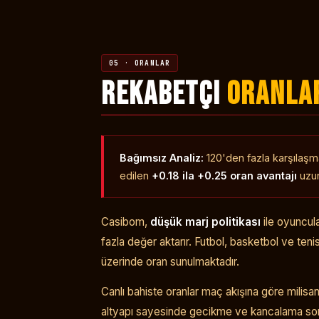
05 · ORANLAR
REKABETÇI
ORANLA
Bağımsız Analiz:
120'den fazla karşılaşm
edilen
+0.18 ila +0.25 oran avantajı
uzun
Casibom,
düşük marj politikası
ile oyuncula
fazla değer aktarır. Futbol, basketbol ve ten
üzerinde oran sunulmaktadır.
Canlı bahiste oranlar maç akışına göre milisan
altyapı sayesinde gecikme ve kancalama sorun