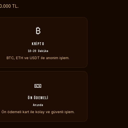
00.000 TL.
₿
KRİPTO
10–20 Dakika
BTC, ETH ve USDT ile anonim işlem.
🎫
ÖN ÖDEMELİ
Anında
Ön ödemeli kart ile kolay ve güvenli işlem.