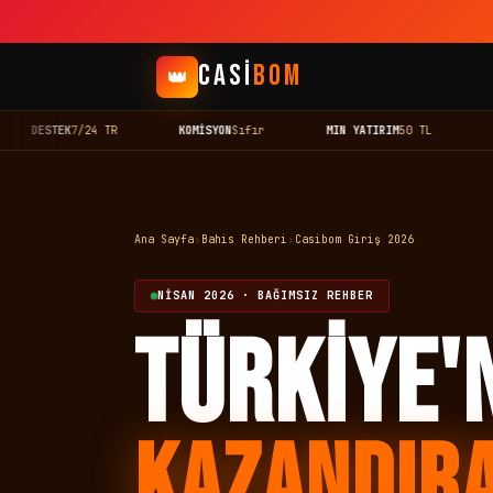
Casi
bom
👑
DESTEK
7/24 TR
KOMİSYON
Sıfır
MIN YATIRIM
50 TL
L
›
›
Ana Sayfa
Bahis Rehberi
Casibom Giriş 2026
NISAN 2026 · BAĞIMSIZ REHBER
TÜRKİYE'
KAZANDIR