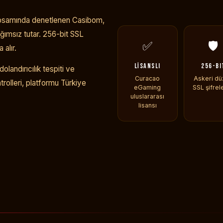
samında denetlenen Casibom,
ğımsız tutar. 256-bit SSL
✅
🛡️
 alır.
LİSANSLI
256-BI
olandırıcılık tespiti ve
Curacao
Askeri d
trolleri, platformu Türkiye
eGaming
SSL şifre
uluslararası
lisansı