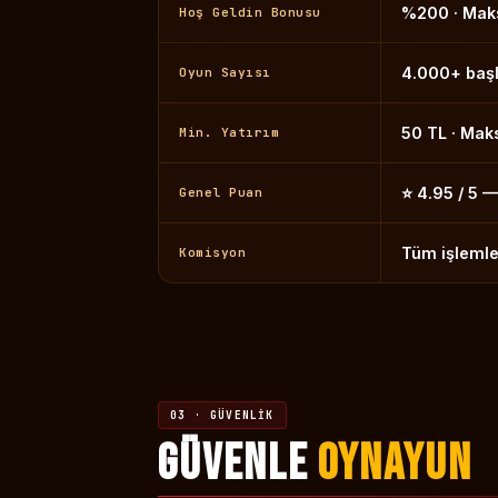
%200 · Maks
Hoş Geldin Bonusu
4.000+ başlı
Oyun Sayısı
50 TL · Mak
Min. Yatırım
⭐ 4.95 / 5 
Genel Puan
Tüm işlemle
Komisyon
03 · GÜVENLIK
GÜVENLE
OYNAYUN