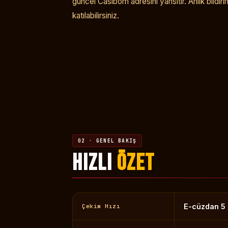
güncel Casibom adresini yansıtır. Anlık bildir
katılabilirsiniz.
02 · GENEL BAKIŞ
HIZLI
ÖZET
E-cüzdan 5 d
Çekim Hızı