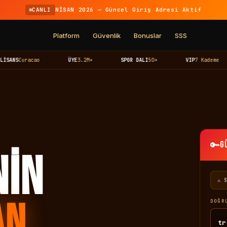
CANLI
NİSAN 2026 — Güncel Giriş Adresi Aktif
Platform
Güvenlik
Bonuslar
SSS
İSANS
Curacao
ÜYE
3.2M+
SPOR DALI
50+
VIP
7 Kademe
🔑
G
NİN
⚠ S
AN
DOĞR
tr