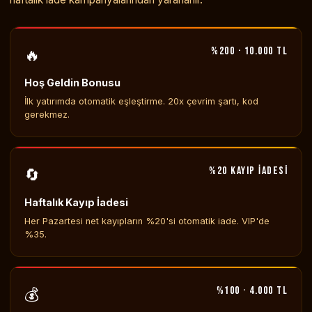
%200 · 10.000 TL
🔥
Hoş Geldin Bonusu
İlk yatırımda otomatik eşleştirme. 20x çevrim şartı, kod
gerekmez.
%20 Kayıp İadesi
🔄
Haftalık Kayıp İadesi
Her Pazartesi net kayıpların %20'si otomatik iade. VIP'de
%35.
%100 · 4.000 TL
💰