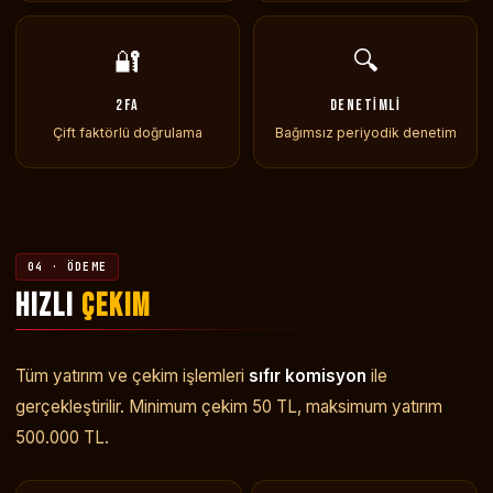
🔐
🔍
2FA
DENETİMLİ
Çift faktörlü doğrulama
Bağımsız periyodik denetim
04 · ÖDEME
HIZLI
ÇEKIM
Tüm yatırım ve çekim işlemleri
sıfır komisyon
ile
gerçekleştirilir. Minimum çekim 50 TL, maksimum yatırım
500.000 TL.