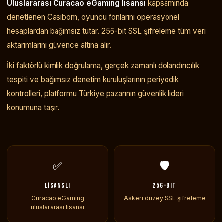
Uluslararası Curacao eGaming lisansı
kapsamında
denetlenen Casibom, oyuncu fonlarını operasyonel
hesaplardan bağımsız tutar. 256-bit SSL şifreleme tüm veri
aktarımlarını güvence altına alır.
İki faktörlü kimlik doğrulama, gerçek zamanlı dolandırıcılık
tespiti ve bağımsız denetim kuruluşlarının periyodik
kontrolleri, platformu Türkiye pazarının güvenlik lideri
konumuna taşır.
✅
🛡️
LİSANSLI
256-BIT
Curacao eGaming
Askeri düzey SSL şifreleme
uluslararası lisansı