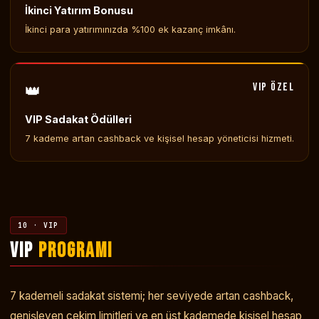
İkinci Yatırım Bonusu
İkinci para yatırımınızda %100 ek kazanç imkânı.
VIP Özel
👑
VIP Sadakat Ödülleri
7 kademe artan cashback ve kişisel hesap yöneticisi hizmeti.
10 · VIP
VIP
PROGRAMI
7 kademeli sadakat sistemi; her seviyede artan cashback,
genişleyen çekim limitleri ve en üst kademede kişisel hesap