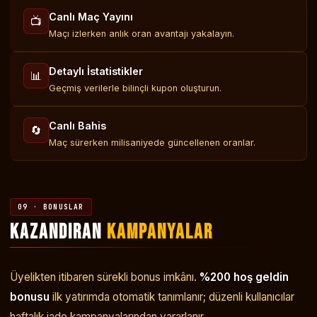
Canlı Maç Yayını
📺
Maçı izlerken anlık oran avantajı yakalayın.
Detaylı İstatistikler
📊
Geçmiş verilerle bilinçli kupon oluşturun.
Canlı Bahis
🔄
Maç sürerken milisaniyede güncellenen oranlar.
09 · BONUSLAR
KAZANDIRAN
KAMPANYALAR
Üyelikten itibaren sürekli bonus imkânı.
%200 hoş geldin
bonusu
ilk yatırımda otomatik tanımlanır; düzenli kullanıcılar
haftalık iade kampanyalarından yararlanır.