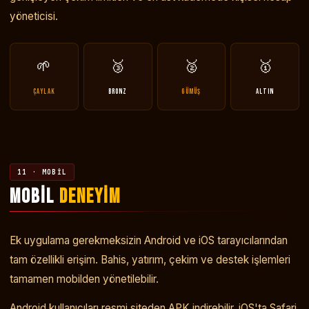
yöneticisi.
🌱
🥉
🥈
🥇
ÇAYLAK
BRONZ
GÜMÜŞ
ALTIN
11 · MOBIL
MOBİL
DENEYİM
Ek uygulama gerekmeksizin Android ve iOS tarayıcılarından
tam özellikli erişim. Bahis, yatırım, çekim ve destek işlemleri
tamamen mobilden yönetilebilir.
Android kullanıcıları resmi siteden APK indirebilir. iOS'ta Safari