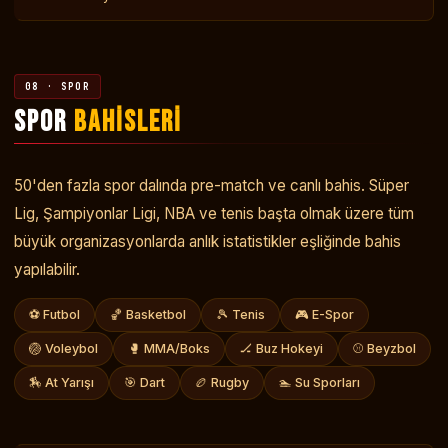
08 · SPOR
SPOR
BAHİSLERİ
50'den fazla spor dalında pre-match ve canlı bahis. Süper
Lig, Şampiyonlar Ligi, NBA ve tenis başta olmak üzere tüm
büyük organizasyonlarda anlık istatistikler eşliğinde bahis
yapılabilir.
⚽ Futbol
🏀 Basketbol
🎾 Tenis
🎮 E-Spor
🏐 Voleybol
🥊 MMA/Boks
🏒 Buz Hokeyi
⚾ Beyzbol
🏇 At Yarışı
🎯 Dart
🏉 Rugby
🏊 Su Sporları