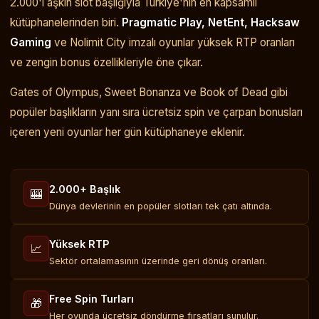
2.000'i aşkın slot başlığıyla Türkiye'nin en kapsamlı
kütüphanelerinden biri.
Pragmatic Play, NetEnt, Hacksaw
Gaming
ve Nolimit City imzalı oyunlar yüksek RTP oranları
ve zengin bonus özellikleriyle öne çıkar.
Gates of Olympus, Sweet Bonanza ve Book of Dead gibi
popüler başlıkların yanı sıra ücretsiz spin ve çarpan bonusları
içeren yeni oyunlar her gün kütüphaneye eklenir.
2.000+ Başlık
🎰
Dünya devlerinin en popüler slotları tek çatı altında.
Yüksek RTP
📈
Sektör ortalamasının üzerinde geri dönüş oranları.
Free Spin Turları
🎁
Her oyunda ücretsiz döndürme fırsatları sunulur.