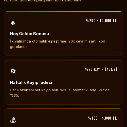
%200 · 10.000 TL
🔥
Hoş Geldin Bonusu
İlk yatırımda otomatik eşleştirme. 20x çevrim şartı, kod
gerekmez.
%20 Kayıp İadesi
🔄
Haftalık Kayıp İadesi
Her Pazartesi net kayıpların %20'si otomatik iade. VIP'de
%35.
%100 · 4.000 TL
💰