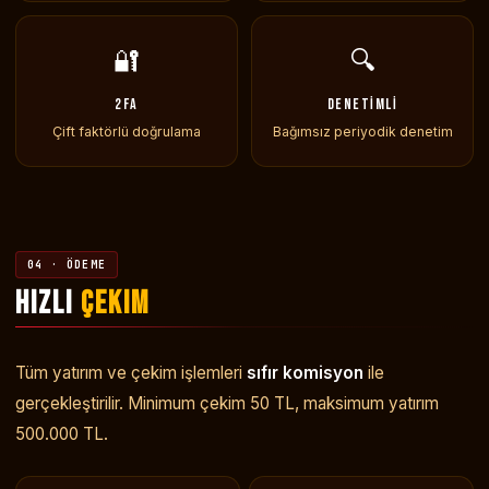
🔐
🔍
2FA
DENETİMLİ
Çift faktörlü doğrulama
Bağımsız periyodik denetim
04 · ÖDEME
HIZLI
ÇEKIM
Tüm yatırım ve çekim işlemleri
sıfır komisyon
ile
gerçekleştirilir. Minimum çekim 50 TL, maksimum yatırım
500.000 TL.