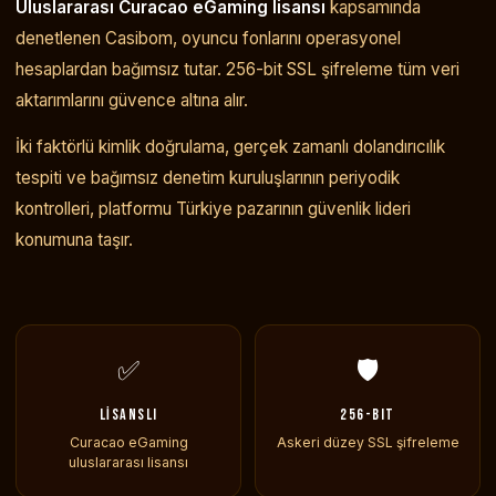
Uluslararası Curacao eGaming lisansı
kapsamında
denetlenen Casibom, oyuncu fonlarını operasyonel
hesaplardan bağımsız tutar. 256-bit SSL şifreleme tüm veri
aktarımlarını güvence altına alır.
İki faktörlü kimlik doğrulama, gerçek zamanlı dolandırıcılık
tespiti ve bağımsız denetim kuruluşlarının periyodik
kontrolleri, platformu Türkiye pazarının güvenlik lideri
konumuna taşır.
✅
🛡️
LİSANSLI
256-BIT
Curacao eGaming
Askeri düzey SSL şifreleme
uluslararası lisansı