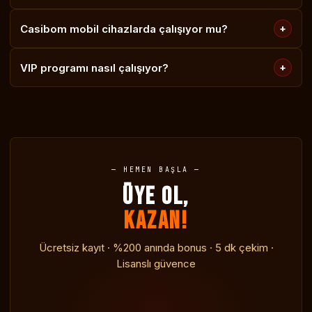
periyodik kontrolleriyle oyuncu güvenliği en üst seviyede
dakika, banka havalesi 1–4 saat içinde tamamlanır. Tüm
tutulur. Fonlar operasyonel hesaplardan ayrı saklanır.
yöntemlerde komisyon yoktur. Minimum çekim tutarı 50
İlk üyeliğinizde yapacağınız ilk yatırıma otomatik olarak
Casibom mobil cihazlarda çalışıyor mu?
+
TL'dir.
%200 bonus eklenir. Maksimum bonus tutarı 10.000 TL,
çevrim şartı 20x'tir. Bonus kodu ya da ek işlem gerekmez;
Evet. Ek uygulama indirmenize gerek yoktur; Android veya
VIP programı nasıl çalışıyor?
+
anında hesabınıza tanımlanır.
iOS tarayıcınızdan güncel adrese gitmeniz yeterlidir.
Android APK resmi siteden indirilebilir. iOS'ta PWA desteği
Çaylak, Bronz, Gümüş, Altın, Platin, Elmas ve Kral olmak
mevcuttur. Tüm özellikler eksiksiz kullanılabilir.
üzere 7 kademeli sistem. Her seviyede cashback artar,
özel bonuslar devreye girer, çekim limitleri genişler. Kral
seviyesinde kişisel hesap yöneticisi atanır.
— HEMEN BAŞLA —
ÜYE OL,
KAZAN!
Ücretsiz kayıt · %200 anında bonus · 5 dk çekim ·
Lisanslı güvence