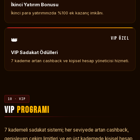
İkinci Yatırım Bonusu
İkinci para yatırımınızda %100 ek kazanç imkânı.
VIP Özel
👑
VIP Sadakat Ödülleri
7 kademe artan cashback ve kişisel hesap yöneticisi hizmeti.
10 · VIP
VIP
PROGRAMI
7 kademeli sadakat sistemi; her seviyede artan cashback,
genişleyen çekim limitleri ve en üst kademede kişisel hesap