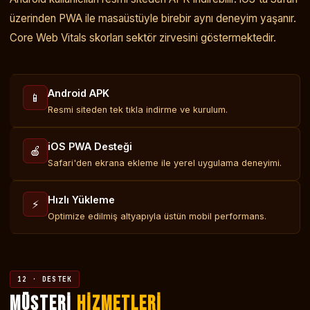
üzerinden PWA ile masaüstüyle birebir aynı deneyim yaşanır.
Core Web Vitals skorları sektör zirvesini göstermektedir.
Android APK
📱
Resmi siteden tek tıkla indirme ve kurulum.
iOS PWA Desteği
🍎
Safari'den ekrana ekleme ile yerel uygulama deneyimi.
Hızlı Yükleme
⚡
Optimize edilmiş altyapıyla üstün mobil performans.
12 · DESTEK
MÜŞTERİ
HİZMETLERİ